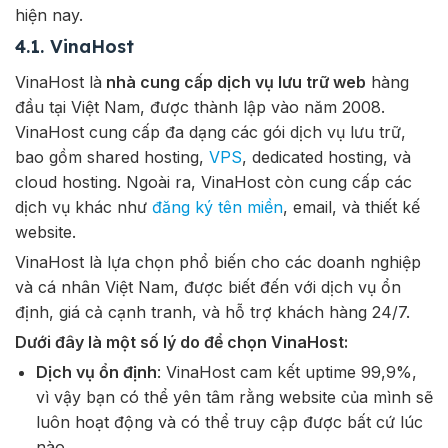
hiện nay.
4.1. VinaHost
VinaHost là
nhà cung cấp dịch vụ lưu trữ web
hàng
đầu tại Việt Nam, được thành lập vào năm 2008.
VinaHost cung cấp đa dạng các gói dịch vụ lưu trữ,
bao gồm shared hosting,
VPS
, dedicated hosting, và
cloud hosting. Ngoài ra, VinaHost còn cung cấp các
dịch vụ khác như
đăng ký tên miền
, email, và thiết kế
website.
VinaHost là lựa chọn phổ biến cho các doanh nghiệp
và cá nhân Việt Nam, được biết đến với dịch vụ ổn
định, giá cả cạnh tranh, và hỗ trợ khách hàng 24/7.
Dưới đây là một số lý do để chọn VinaHost:
Dịch vụ ổn định
: VinaHost cam kết uptime 99,9%,
vì vậy bạn có thể yên tâm rằng website của mình sẽ
luôn hoạt động và có thể truy cập được bất cứ lúc
nào.