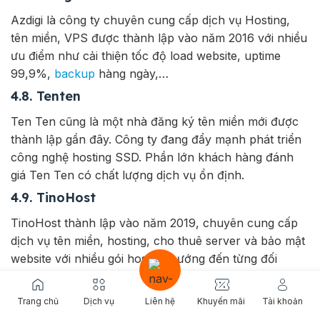
Azdigi là công ty chuyên cung cấp dịch vụ Hosting,
tên miền, VPS được thành lập vào năm 2016 với nhiều
ưu điểm như cải thiện tốc độ load website, uptime
99,9%,
backup
hàng ngày,…
4.8. Tenten
Ten Ten cũng là một nhà đăng ký tên miền mới được
thành lập gần đây. Công ty đang đẩy mạnh phát triển
công nghệ hosting SSD. Phần lớn khách hàng đánh
giá Ten Ten có chất lượng dịch vụ ổn định.
4.9. TinoHost
TinoHost thành lập vào năm 2019, chuyên cung cấp
dịch vụ tên miền, hosting, cho thuê server và bảo mật
website với nhiều gói hosting hướng đến từng đối
tượng khách hàng có mức ngân sách khác nhau.
4.10. 123Host
Trang chủ
Dịch vụ
Liên hệ
Khuyến mãi
Tài khoản