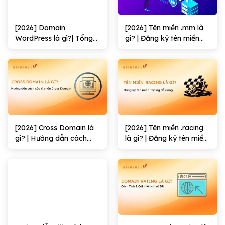
[2026] Domain
[2026] Tên miền .mm là
WordPress là gì?| Tổng
gì? | Đăng ký tên miền
quan kiến thức về tên
.mm dễ dàng A-Z
miền WordPress
[2026] Cross Domain là
[2026] Tên miền .racing
gì? | Hướng dẫn cách
là gì? | Đăng ký tên miền
xóa & Chặn Cross
.racing dễ
Domain hiệu quả