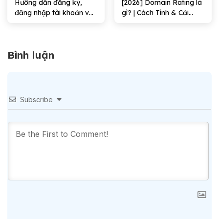
Hướng dẫn đăng ký,
[2026] Domain Rating là
đăng nhập tài khoản và
gì? | Cách Tính & Cải
tạo ticket support trên
thiện chỉ số DR hiệu quả
VinaHost
Bình luận
Subscribe