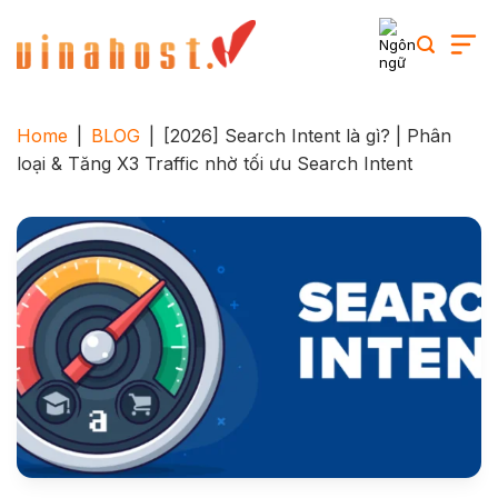
Skip
to
content
Home
|
BLOG
|
[2026] Search Intent là gì? | Phân
loại & Tăng X3 Traffic nhờ tối ưu Search Intent