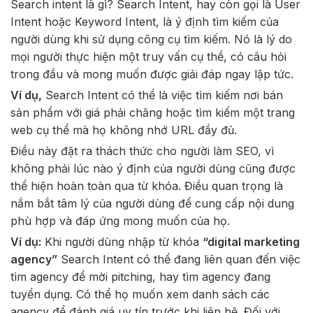
Search intent là gì? Search Intent, hay còn gọi là User
Intent hoặc Keyword Intent, là ý định tìm kiếm của
người dùng khi sử dụng công cụ tìm kiếm. Nó là lý do
mọi người thực hiện một truy vấn cụ thể, có câu hỏi
trong đầu và mong muốn được giải đáp ngay lập tức.
Ví dụ,
Search Intent có thể là việc tìm kiếm nơi bán
sản phẩm với giá phải chăng hoặc tìm kiếm một trang
web cụ thể mà họ không nhớ URL đầy đủ.
Điều này đặt ra thách thức cho người làm SEO, vì
không phải lúc nào ý định của người dùng cũng được
thể hiện hoàn toàn qua từ khóa. Điều quan trọng là
nắm bắt tâm lý của người dùng để cung cấp nội dung
phù hợp và đáp ứng mong muốn của họ.
Ví dụ:
Khi người dùng nhập từ khóa
“digital marketing
agency”
Search Intent có thể đang liên quan đến việc
tìm agency để mời pitching, hay tìm agency đang
tuyển dụng. Có thể họ muốn xem danh sách các
agency để đánh giá uy tín trước khi liên hệ. Đối với