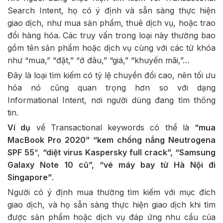
Search Intent, họ có ý định và sẵn sàng thực hiện
giao dịch, như mua sản phẩm, thuê dịch vụ, hoặc trao
đổi hàng hóa. Các truy vấn trong loại này thường bao
gồm tên sản phẩm hoặc dịch vụ cùng với các từ khóa
như “mua,” “đặt,” “ở đâu,” “giá,” “khuyến mãi,”…
Đây là loại tìm kiếm có tỷ lệ chuyển đổi cao, nên tối ưu
hóa nó cũng quan trọng hơn so với dạng
Informational Intent, nơi người dùng đang tìm thông
tin.
Ví dụ
về Transactional keywords có thể là
“mua
MacBook Pro 2020” “kem chống nắng Neutrogena
SPF 55
“,
“diệt virus Kaspersky full crack”, “Samsung
Galaxy Note 10 cũ”, “vé máy bay từ Hà Nội đi
Singapore”
.
Người có ý định mua thường tìm kiếm với mục đích
giao dịch, và họ sẵn sàng thực hiện giao dịch khi tìm
được sản phẩm hoặc dịch vụ đáp ứng nhu cầu của