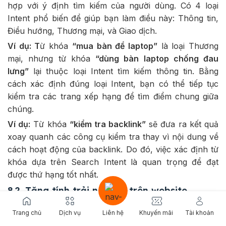
hợp với ý định tìm kiếm của người dùng. Có 4 loại
Intent phổ biến để giúp bạn làm điều này: Thông tin,
Điều hướng, Thương mại, và Giao dịch.
Ví dụ: T
ừ khóa
“mua bàn để laptop”
là loại Thương
mại, nhưng từ khóa
“dùng bàn laptop chống đau
lưng”
lại thuộc loại Intent tìm kiếm thông tin. Bằng
cách xác định đúng loại Intent, bạn có thể tiếp tục
kiểm tra các trang xếp hạng để tìm điểm chung giữa
chúng.
Ví dụ:
Từ khóa
“kiểm tra backlink”
sẽ đưa ra kết quả
xoay quanh các công cụ kiểm tra thay vì nội dung về
cách hoạt động của backlink. Do đó, việc xác định từ
khóa dựa trên Search Intent là quan trọng để đạt
được thứ hạng tốt nhất.
8.2. Tăng tính trải nghiệm trên website
Google luôn mong muốn cung cấp câu trả lời chính
Trang chủ
Dịch vụ
Liên hệ
Khuyến mãi
Tài khoản
xác nhất cho các tìm kiếm và tránh hiện tượng