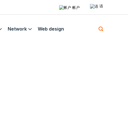
语
帐户
Network
Web design