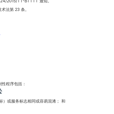
015/TT-BTTTT 通知。
信息技术法第 23 条。
里
制性程序包括：
讼
标）或服务标志相同或容易混淆； 和