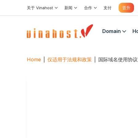
跳
关于 Vinahost
新闻
合作
支付
晋升
到
内
容
Domain
Ho
Home
|
仅适用于法规和政策
|
国际域名使用协议