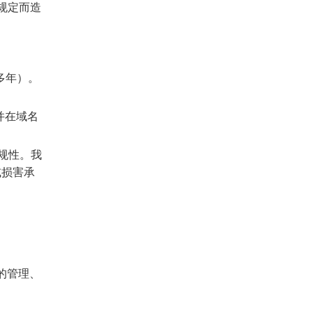
本规定而造
多年）。
并在域名
规性。我
或损害承
息的管理、