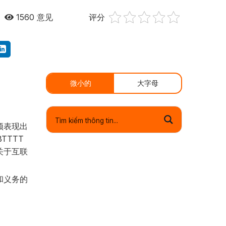
1560
意见
评分
微小的
大字母
须表现出
TTTT
日关于互联
利和义务的