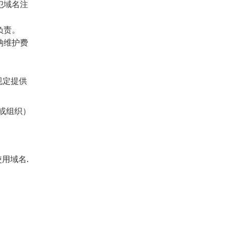
犯域名注
负责。
纳维护费
照规定提供
或组织）
使用域名.