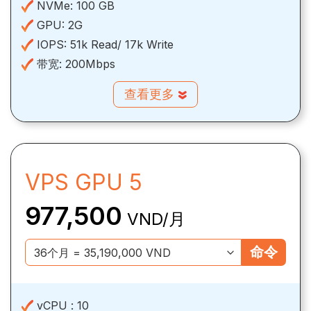
NVMe:
100 GB
GPU:
2G
IOPS:
51k Read/ 17k Write
带宽:
200Mbps
查看更多
VPS GPU 5
977,500
VND/月
命令
vCPU :
10