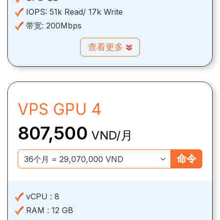
IOPS:
51k Read/ 17k Write
带宽:
200Mbps
查看更多
VPS GPU 4
807,500
VND/月
命令
vCPU :
8
RAM :
12 GB