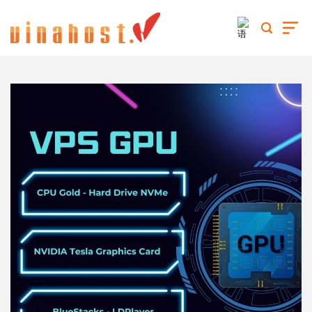
跳
到
内
容