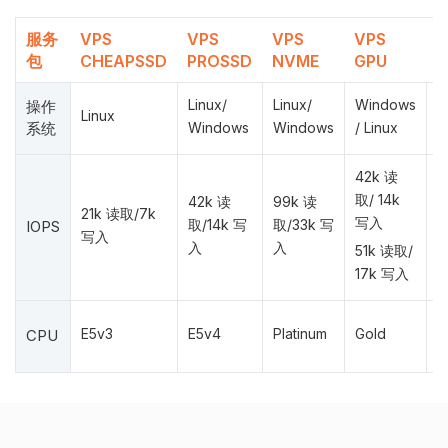
服务
VPS
VPS
VPS
VPS
V
包
CHEAPSSD
PROSSD
NVME
GPU
F
Linux/
Linux/
Windows
操作
Linux
W
系统
Windows
Windows
/ Linux
42k 读
取/ 14k
42k 读
99k 读
21k 读取/7k
2
写入
取/14k 写
取/33k 写
IOPS
写入
7
入
入
51k 读取/
17k 写入
E5v3
E5v4
Platinum
Gold
G
CPU