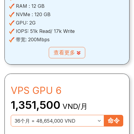
RAM :
12 GB
NVMe :
120 GB
GPU:
2G
IOPS:
51k Read/ 17k Write
带宽:
200Mbps
查看更多
VPS GPU 6
1,351,500
VND/月
命令