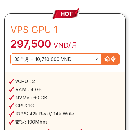
VPS GPU 1
297,500
VND/月
命令
vCPU :
2
RAM :
4 GB
NVMe :
60 GB
GPU:
1G
IOPS:
42k Read/ 14k Write
带宽:
100Mbps