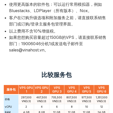
使用更高版本的软件包：可以运行常用模拟器，例如
Bluestacks、LDPlayer（所有版本）、Nox。
客户在订购升级选项和附加服务之前，请直接联系销售
部门或订购/登录主服务包管理界面。
以上费用不含10%增值税。
如果您想购买容量超过150GB的VPS，请直接联系销售
部门：19006046分机1或发送电子邮件至
sales@vinahost.vn。
比较服务包
VPS GPU
VPS GPU
VPS
VPS
VPS
VPS
服务包
1
2
GPU 3
GPU 4
GPU 5
GPU 6
297,500
467,500
705,500
807,500
977,500
1,351,500
价格
VND/月
VND/月
VND/月
VND/月
VND/月
VND/月
vCPU
2
4
6
8
10
12
RAM
4 GB
8 GB
12 GB
12 GB
12 GB
24 GB