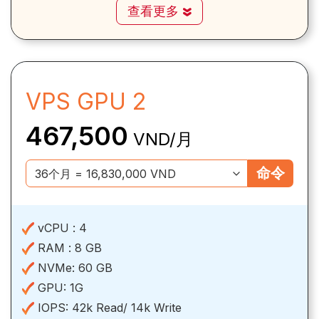
查看更多
VPS GPU 2
467,500
VND/月
命令
vCPU :
4
RAM :
8 GB
NVMe:
60 GB
GPU:
1G
IOPS:
42k Read/ 14k Write