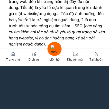
trang web đến khi trang hiển thị đầy đủ nội
dung. Tốc độ là yếu tố cực kì quan trọng khi đánh
giá một website/ứng dụng… Tốc độ ảnh hưởng đến
hai yếu tố: 1 là trải nghiệm người dùng, 2 là quá
trình tối ưu hóa công cụ tìm kiếm – SEO (
các công
cụ tìm kiếm coi tốc độ tải là yếu tố quan trọng để xếp
hạng website, vì nó ảnh hưởng đáng kể đến trải
nghiệm người dùng
).
Bảo mật cao
: SEO Hosting chạy trên nền
CloudLinux
– hệ điều hành tối ưu và bảo mật dành
Trang chủ
Dịch vụ
Liên hệ
Khuyến mãi
Tài khoản
cho máy chủ Cloud Linux giúp loại bỏ tối đa nguy
cơ bị tấn công Local Attack. Ngoài ra tất cả các gói
SEO Hosting đều được tích hợp
AutoSSL
, đảm bảo
website luôn bảo mật.
Xác minh được tính xác thực, tin