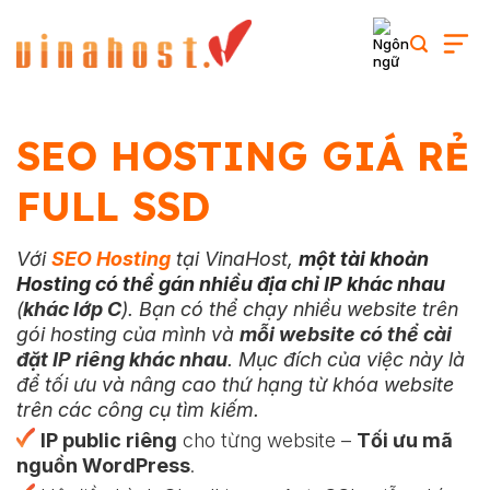
Skip
to
content
SEO HOSTING GIÁ RẺ
FULL SSD
Với
SEO Hosting
tại VinaHost,
một tài khoản
Hosting có thể gán nhiều địa chỉ IP khác nhau
(
khác lớp C
). Bạn có thể chạy nhiều website trên
gói hosting của mình và
mỗi website có thể cài
đặt IP riêng khác nhau
. Mục đích của việc này là
để tối ưu và nâng cao thứ hạng từ khóa website
trên các công cụ tìm kiếm.
IP public riêng
cho từng website –
Tối ưu mã
nguồn WordPress
.