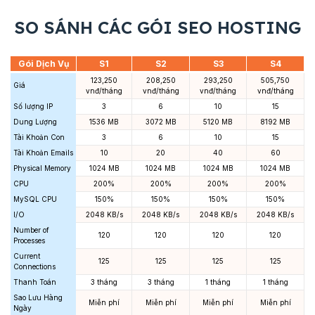
SO SÁNH CÁC GÓI SEO HOSTING
Gói Dịch Vụ
S1
S2
S3
S4
123,250
208,250
293,250
505,750
Giá
vnđ/tháng
vnđ/tháng
vnđ/tháng
vnđ/tháng
Số lượng IP
3
6
10
15
Dung Lượng
1536 MB
3072 MB
5120 MB
8192 MB
Tài Khoản Con
3
6
10
15
Tài Khoản Emails
10
20
40
60
Physical Memory
1024 MB
1024 MB
1024 MB
1024 MB
CPU
200%
200%
200%
200%
MySQL CPU
150%
150%
150%
150%
I/O
2048 KB/s
2048 KB/s
2048 KB/s
2048 KB/s
Number of
120
120
120
120
Processes
Current
125
125
125
125
Connections
Thanh Toán
3 tháng
3 tháng
1 tháng
1 tháng
Sao Lưu Hàng
Miễn phí
Miễn phí
Miễn phí
Miễn phí
Ngày