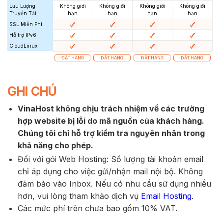
Lưu Lượng
Không giới
Không giới
Không giới
Không giới
Truyền Tải
hạn
hạn
hạn
hạn
SSL Miễn Phí
Hỗ trợ IPv6
CloudLinux
ĐẶT HÀNG
ĐẶT HÀNG
ĐẶT HÀNG
ĐẶT HÀNG
GHI CHÚ
VinaHost không chịu trách nhiệm về các trường
hợp website bị lỗi do mã nguồn của khách hàng.
Chúng tôi chỉ hỗ trợ kiểm tra nguyên nhân trong
khả năng cho phép.
Đối với gói Web Hosting: Số lượng tài khoản email
chỉ áp dụng cho việc gửi/nhận mail nội bộ. Không
đảm bảo vào Inbox. Nếu có nhu cầu sử dụng nhiều
hơn, vui lòng tham khảo dịch vụ
Email Hosting
.
Các mức phí trên chưa bao gồm 10% VAT.