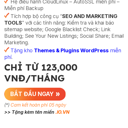
Hệ điều hành CloudLinux – AutoSSL miễn phí –
Miễn phí Backup
Tích hợp bộ công cụ “
SEO AND MARKETING
TOOLS
” với các tính năng: Kiểm tra và khai báo
sitemap website; Google Blacklist Check; Link
Building; See Your New Listings; Social Share; Email
Marketing.
Tặng kho
Themes & Plugins WordPress
miễn
phí
.
CHỈ TỪ 123,000
VNĐ/THÁNG
BẮT ĐẦU NGAY
(*)
Cam kết hoàn phí 05 ngày
>>
Tặng kèm tên miền
.IO.VN