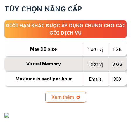
TÙY CHỌN NÂNG CẤP
GIỚI HẠN KHÁC ĐƯỢC ÁP DỤNG CHUNG CHO CÁC
GÓI DỊCH VỤ
Max DB size
1 đơn vị
1 GB
Virtual Memory
1 đơn vị
3 GB
Max emails sent per hour
Emails
300
Xem thêm