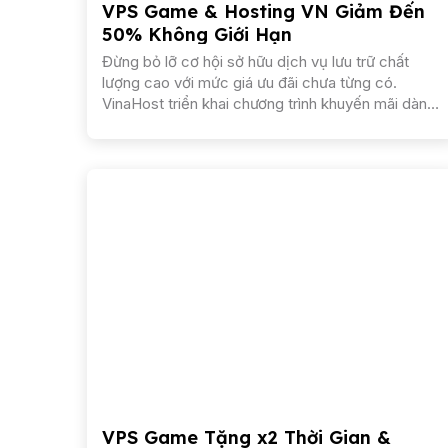
VPS Game & Hosting VN Giảm Đến
50% Không Giới Hạn
Đừng bỏ lỡ cơ hội sở hữu dịch vụ lưu trữ chất
lượng cao với mức giá ưu đãi chưa từng có.
VinaHost triển khai chương trình khuyến mãi dành
cho khách hàng đăng ký mới các dịch vụ VPS...
VPS Game Tặng x2 Thời Gian &