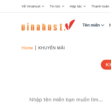
Skip
Về Vinahost
Tin tức
Hợp tác
Thanh toán
to
content
Tên miền
Home
|
KHUYẾN MÃI
K