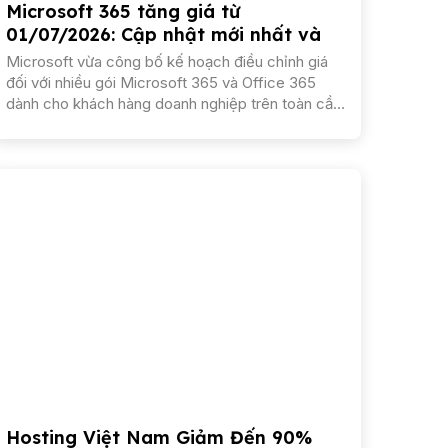
Microsoft 365 tăng giá từ
01/07/2026: Cập nhật mới nhất và
giải pháp tối ưu cho doanh nghiệp
Microsoft vừa công bố kế hoạch điều chỉnh giá
đối với nhiều gói Microsoft 365 và Office 365
dành cho khách hàng doanh nghiệp trên toàn cầu,
chính thức áp dụng từ ngày 01/07/2026. Động thái
này sẽ ảnh hưởng...
Hosting Việt Nam Giảm Đến 90%