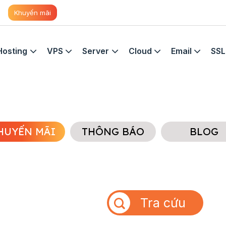
Khuyến mãi
Hosting
VPS
Server
Cloud
Email
SSL
HUYẾN MÃI
THÔNG BÁO
BLOG
Tra cứu