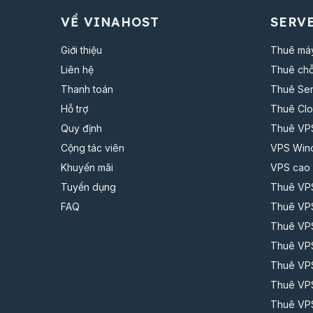
VỀ VINAHOST
SERVE
Giới thiệu
Thuê má
Liên hệ
Thuê chỗ
Thanh toán
Thuê Se
Hỗ trợ
Thuê Clo
Quy định
Thuê VPS
Cộng tác viên
VPS Win
Khuyến mãi
VPS cao
Tuyển dụng
Thuê VP
FAQ
Thuê VP
Thuê VP
Thuê VP
Thuê VP
Thuê VP
Thuê V