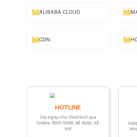
ALIBABA CLOUD
M
CDN
H
HOTLINE
Gọi ngay cho VinaHost qua
hotline 1900 6046 để được hỗ
sup
trợ!
Vin