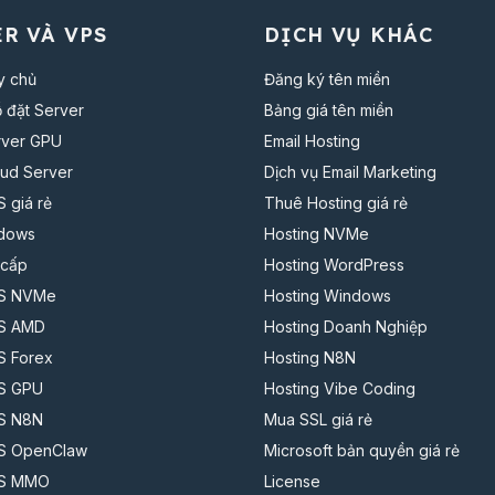
R VÀ VPS
DỊCH VỤ KHÁC
y chủ
Đăng ký tên miền
 đặt Server
Bảng giá tên miền
rver GPU
Email Hosting
ud Server
Dịch vụ Email Marketing
 giá rẻ
Thuê Hosting giá rẻ
dows
Hosting NVMe
 cấp
Hosting WordPress
S NVMe
Hosting Windows
S AMD
Hosting Doanh Nghiệp
S Forex
Hosting N8N
S GPU
Hosting Vibe Coding
S N8N
Mua SSL giá rẻ
S OpenClaw
Microsoft bản quyền giá rẻ
PS MMO
License