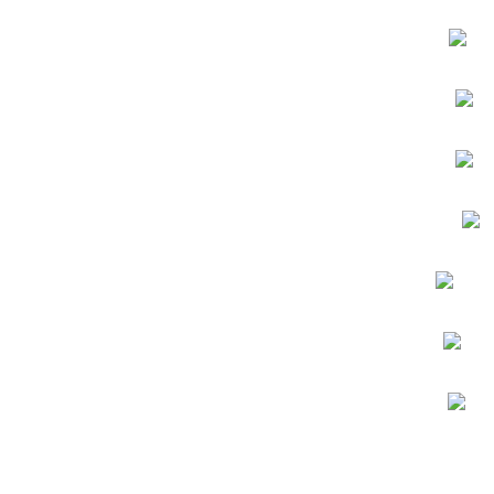
.a
.
.
.co
.b
.p