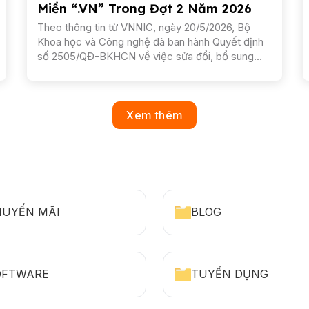
Miền “.VN” Trong Đợt 2 Năm 2026
Theo thông tin từ VNNIC, ngày 20/5/2026, Bộ
Khoa học và Công nghệ đã ban hành Quyết định
số 2505/QĐ-BKHCN về việc sửa đổi, bổ sung
Danh sách tên miền quốc gia Việt Nam “.vn” triển
khai đấu giá và...
Xem thêm
HUYẾN MÃI
BLOG
OFTWARE
TUYỂN DỤNG