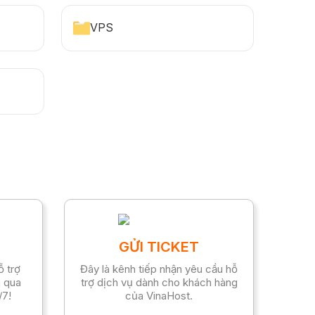
VPS
GỬI TICKET
ỗ trợ
Đây là kênh tiếp nhận yêu cầu hỗ
h qua
trợ dịch vụ dành cho khách hàng
/7!
của VinaHost.