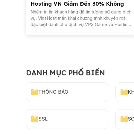
Hosting VN Giảm Đến 30% Không
Giới Hạn
Nhằm tri ân khách hàng đã tin tưởng sử dụng dịch
vụ, VinaHost triển khai chương trình khuyến mãi
đặc biệt dành cho dịch vụ VPS Game và Hosting
Việt Nam với nhiều ưu đãi hấp dẫn. Đây là cơ...
DANH MỤC PHỔ BIẾN
THÔNG BÁO
K
SSL
S