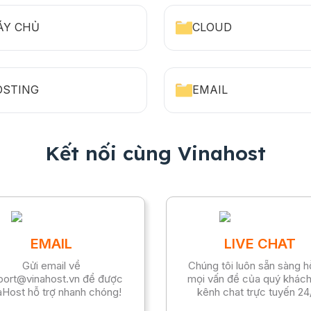
ÁY CHỦ
CLOUD
OSTING
EMAIL
Kết nối cùng Vinahost
EMAIL
LIVE CHAT
Gửi email về
Chúng tôi luôn sẵn sàng h
port@vinahost.vn để được
mọi vấn đề của quý khác
aHost hỗ trợ nhanh chóng!
kênh chat trực tuyến 24