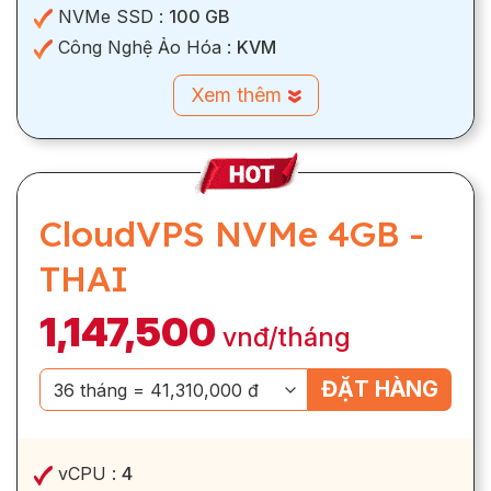
NVMe SSD :
100 GB
Công Nghệ Ảo Hóa :
KVM
Xem thêm
CloudVPS NVMe 4GB -
THAI
1,147,500
vnđ/tháng
ĐẶT HÀNG
vCPU :
4