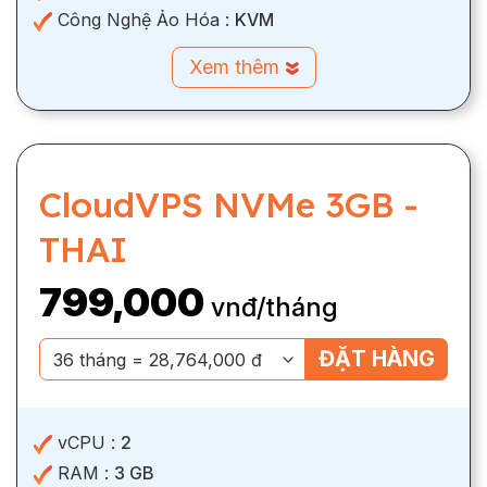
Công Nghệ Ảo Hóa :
KVM
Xem thêm
CloudVPS NVMe 3GB -
THAI
799,000
vnđ/tháng
ĐẶT HÀNG
vCPU :
2
RAM :
3 GB