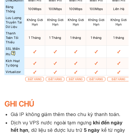
DirectAdmin
Miễn Phí
Miễn Phí
Miễn Phí
Miễn Phí
Miễn Phí
Băng
100Mbps
100Mbps
100Mbps
100Mbps
Liên Hệ
Thông
Lưu Lượng
Không Giới
Không Giới
Không Giới
Không Giới
Không Giới
Truyền Tải
Hạn
Hạn
Hạn
Hạn
Hạn
Dữ Liệu
Thanh
Toán Tối
1 Tháng
1 Tháng
1 tháng
1 tháng
1 tháng
Thiểu
SSL Miễn
Phí
Kích Hoạt
Tự Động
Virtualizor
ĐẶT HÀNG
ĐẶT HÀNG
ĐẶT HÀNG
ĐẶT HÀNG
ĐẶT HÀNG
GHI CHÚ
Giá IP không giảm thêm theo chu kỳ thanh toán.
Dịch vụ VPS nước ngoài tạm ngưng
khi đến ngày
hết hạn
, dữ liệu sẽ được lưu trữ
5 ngày
kể từ ngày