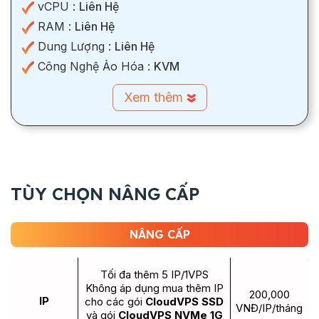
vCPU :
Liên Hệ
RAM :
Liên Hệ
Dung Lượng :
Liên Hệ
Công Nghệ Ảo Hóa :
KVM
Xem thêm
TÙY CHỌN NÂNG CẤP
NÂNG CẤP
Tối đa thêm 5 IP/1VPS
Không áp dụng mua thêm IP
200,000
IP
cho các gói
CloudVPS SSD
VNĐ/IP/tháng
và gói
CloudVPS NVMe 1G