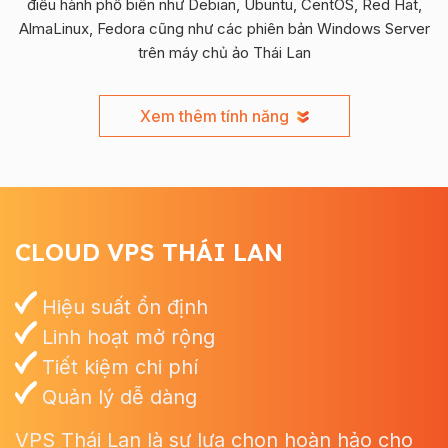
điều hành phổ biến như Debian, Ubuntu, CentOS, Red Hat,
AlmaLinux, Fedora cũng như các phiên bản Windows Server
trên máy chủ ảo Thái Lan
Xem thêm tính năng
CLOUD VPS THÁI LAN
Hiệu suất ổn định
Linh hoạt mở rộng
Tiết kiệm chi phí
Quản lý dễ dàng
VPS Thái Lan là sự lựa chọn hoàn hảo cho