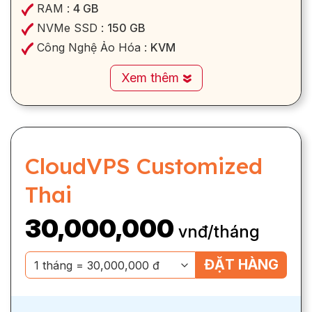
RAM :
4 GB
NVMe SSD :
150 GB
Công Nghệ Ảo Hóa :
KVM
Xem thêm
CloudVPS Customized
Thai
30,000,000
vnđ/tháng
ĐẶT HÀNG