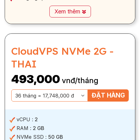
Xem thêm
CloudVPS NVMe 2G -
THAI
493,000
vnđ/tháng
ĐẶT HÀNG
vCPU :
2
RAM :
2 GB
NVMe SSD :
50 GB