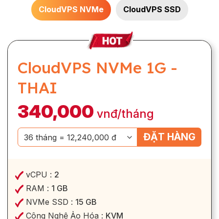
CloudVPS NVMe
CloudVPS SSD
CloudVPS NVMe 1G -
THAI
340,000
vnđ/tháng
ĐẶT HÀNG
vCPU :
2
RAM :
1 GB
NVMe SSD :
15 GB
Công Nghệ Ảo Hóa :
KVM