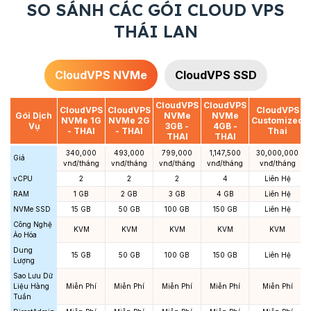
SO SÁNH CÁC GÓI CLOUD VPS
THÁI LAN
CloudVPS NVMe
CloudVPS SSD
CloudVPS
CloudVPS
CloudVPS
CloudVPS
CloudVPS
Gói Dịch
NVMe
NVMe
NVMe 1G
NVMe 2G
Customized
Vụ
3GB -
4GB -
- THAI
- THAI
Thai
THAI
THAI
340,000
493,000
799,000
1,147,500
30,000,000
Giá
vnđ/tháng
vnđ/tháng
vnđ/tháng
vnđ/tháng
vnđ/tháng
vCPU
2
2
2
4
Liên Hệ
RAM
1 GB
2 GB
3 GB
4 GB
Liên Hệ
NVMe SSD
15 GB
50 GB
100 GB
150 GB
Liên Hệ
Công Nghệ
KVM
KVM
KVM
KVM
KVM
Ảo Hóa
Dung
15 GB
50 GB
100 GB
150 GB
Liên Hệ
Lượng
Sao Lưu Dữ
Liệu Hàng
Miễn Phí
Miễn Phí
Miễn Phí
Miễn Phí
Miễn Phí
Tuần