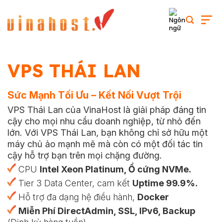
Skip
to
content
VPS THÁI LAN
Sức Mạnh Tối Ưu – Kết Nối Vượt Trội
VPS Thái Lan
của VinaHost là giải pháp đáng tin
cậy cho mọi nhu cầu doanh nghiệp, từ nhỏ đến
lớn. Với VPS Thái Lan, bạn không chỉ sở hữu một
máy chủ ảo
mạnh mẽ mà còn có một đối tác tin
cậy hỗ trợ bạn trên mọi chặng đường.
CPU
Intel Xeon Platinum, Ổ cứng NVMe.
Tier 3 Data Center, cam kết
Uptime 99.9%.
Hỗ trợ đa dạng hệ điều hành,
Docker
Miễn Phí DirectAdmin, SSL, IPv6, Backup