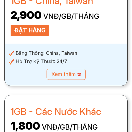
1GB - China, Taiwan
2,900
VNĐ/GB/THÁNG
ĐẶT HÀNG
Băng Thông:
China, Taiwan
Hỗ Trợ Kỹ Thuật:
24/7
Xem thêm
1GB - Các Nước Khác
1,800
VNĐ/GB/THÁNG