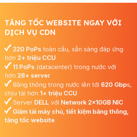
TĂNG TỐC WEBSITE NGAY VỚI
DỊCH VỤ CDN
220 PoPs
toàn cầu, sẵn sàng đáp ứng
hơn
2+ triệu CCU
11 PoPs
(datacenter) trong nước với
hơn
28+ server
Băng thông trong nước lên tới
620 Gbp
s,
chịu tải hơn
1+ triệu CCU
Server
DELL
với
Network 2x10GB NIC
Giảm tải máy chủ, tiết kiệm băng thông,
tăng tốc website