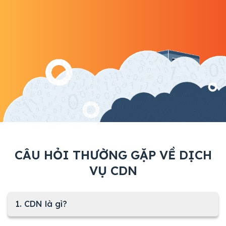
CÂU HỎI THƯỜNG GẶP VỀ DỊCH
VỤ CDN
1. CDN là gì?