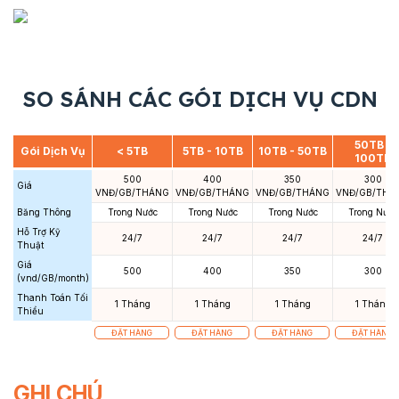
SO SÁNH CÁC GÓI DỊCH VỤ CDN
50TB -
Gói Dịch Vụ
< 5TB
5TB - 10TB
10TB - 50TB
100TB
500
400
350
300
Giá
VNĐ/GB/THÁNG
VNĐ/GB/THÁNG
VNĐ/GB/THÁNG
VNĐ/GB/THÁ
Băng Thông
Trong Nước
Trong Nước
Trong Nước
Trong Nước
Hỗ Trợ Kỹ
24/7
24/7
24/7
24/7
Thuật
Giá
500
400
350
300
(vnd/GB/month)
Thanh Toán Tối
1 Tháng
1 Tháng
1 Tháng
1 Tháng
Thiểu
ĐẶT HÀNG
ĐẶT HÀNG
ĐẶT HÀNG
ĐẶT HÀNG
GHI CHÚ