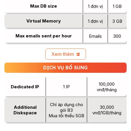
Max DB size
1 đơn vị
1 GB
Virtual Memory
1 đơn vị
3 GB
Max emails sent per hour
Emails
300
Xem thêm
DỊCH VỤ BỔ SUNG
100,000
Dedicated IP
1 IP
vnđ/tháng
Chỉ áp dụng cho
Additional
30,000
gói B3
Diskspace
vnđ/1GB/tháng
Mua tối thiểu 5GB