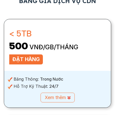
BẢNG GIÁ DỊCH VỤ CDN
< 5TB
500
VNĐ/GB/THÁNG
ĐẶT HÀNG
Băng Thông:
Trong Nước
Hỗ Trợ Kỹ Thuật:
24/7
Xem thêm