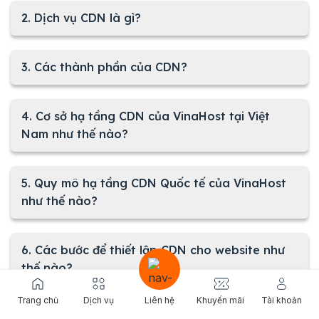
2. Dịch vụ CDN là gì?
3. Các thành phần của CDN?
4. Cơ sở hạ tầng CDN của VinaHost tại Việt
Nam như thế nào?
5. Quy mô hạ tầng CDN Quốc tế của VinaHost
như thế nào?
6. Các bước để thiết lập CDN cho website như
thế nào?
Trang chủ
Dịch vụ
Liên hệ
Khuyến mãi
Tài khoản
7. Tôi có cần cài đặt thêm phần mềm lên máy