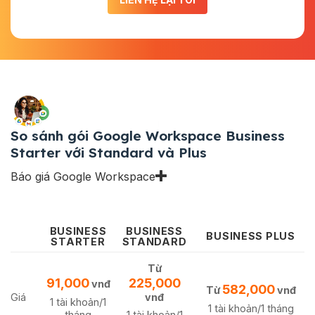
So sánh gói Google Workspace Business
Starter với Standard và Plus
Báo giá Google Workspace
BUSINESS
BUSINESS
BUSINESS PLUS
STARTER
STANDARD
Từ
91,000
225,000
vnđ
582,000
Từ
vnđ
Giá
vnđ
1 tài khoản/1
1 tài khoản/1 tháng
tháng
1 tài khoản/1