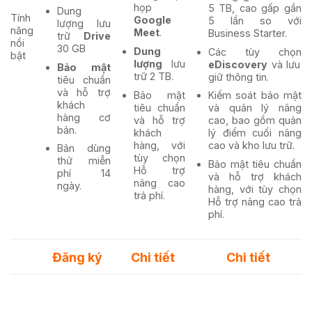
họp
5 TB, cao gấp gần
Dung
Tính
Google
5 lần so với
lượng lưu
năng
Meet
.
Business Starter.
trữ
Drive
nổi
30 GB
Dung
Các tùy chọn
bật
lượng
lưu
eDiscovery
và lưu
Bảo mật
trữ 2 TB.
giữ thông tin.
tiêu chuẩn
và hỗ trợ
Bảo mật
Kiểm soát bảo mật
khách
tiêu chuẩn
và quản lý nâng
hàng cơ
và hỗ trợ
cao, bao gồm quản
bản.
khách
lý điểm cuối nâng
hàng, với
cao và kho lưu trữ.
Bản dùng
tùy chọn
thử miễn
Bảo mật tiêu chuẩn
Hỗ trợ
phí 14
và hỗ trợ khách
nâng cao
ngày.
hàng, với tùy chọn
trả phí.
Hỗ trợ nâng cao trả
phí.
Đăng ký
Chi tiết
Chi tiết