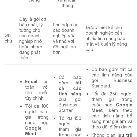
tháng
Đây là gói cơ
bản nhất, lý
Phù hợp cho
Được thiết kế cho
tưởng cho
các doanh
doanh nghiệp cần
Ghi
các doanh
nghiệp vừa
nhiều tính năng bảo
chú
nghiệp nhỏ
và nhỏ với
mật và quản lý nâng
hoặc nhóm
đội ngũ lớn
cao.
đang phát
hơn.
triển
Có bao gồm tất cả
các tính năng của
Có bao
gói Business
Email
an
gồm
tất
Standard.
toàn với
cả các
tên miền
tính năng
Tối đa 250 người
tùy chỉnh.
của gói
tham gia trong
Business
cuộc họp
Google
Tối đa 100
Starter.
Meet
, kèm theo
người tham
các tính năng bổ
gia trong
Tối đa 150
sung như ghi âm và
cuộc họp
người
theo dõi điểm danh.
Google
tham gia
Meet.
trong cuộc
Không gian
lưu trữ