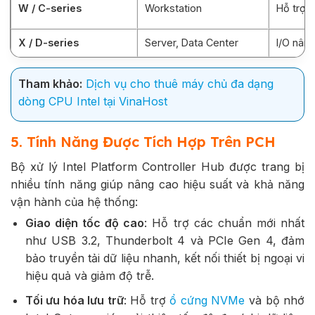
W / C-series
Workstation
Hỗ trợ 
X / D-series
Server, Data Center
I/O nân
Tham khảo:
Dịch vụ cho thuê máy chủ đa dạng
dòng CPU Intel tại VinaHost
5. Tính Năng Được Tích Hợp Trên PCH
Bộ xử lý Intel Platform Controller Hub được trang bị
nhiều tính năng giúp nâng cao hiệu suất và khả năng
vận hành của hệ thống:
Giao diện tốc độ cao
: Hỗ trợ các chuẩn mới nhất
như USB 3.2, Thunderbolt 4 và PCIe Gen 4, đảm
bảo truyền tải dữ liệu nhanh, kết nối thiết bị ngoại vi
hiệu quả và giảm độ trễ.
Tối ưu hóa lưu trữ
: Hỗ trợ
ổ cứng NVMe
và bộ nhớ