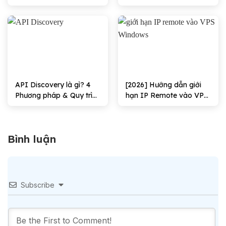
not work hiệu quả
need the right to sign in
through Remote
Desktop Services hiệu
quả
API Discovery là gì? 4
[2026] Hướng dẫn giới
Phương pháp & Quy trình
hạn IP Remote vào VPS
triển khai
Windows Hiệu quả
Bình luận
Subscribe