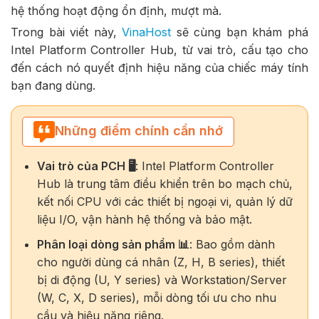
hệ thống hoạt động ổn định, mượt mà.
Trong bài viết này,
VinaHost
sẽ cùng bạn khám phá
Intel Platform Controller Hub, từ vai trò, cấu tạo cho
đến cách nó quyết định hiệu năng của chiếc máy tính
bạn đang dùng.
Những điểm chính cần nhớ
Vai trò của PCH 🖥️
: Intel Platform Controller
Hub là
trung tâm điều khiển trên bo mạch chủ
,
kết nối CPU với các thiết bị ngoại vi, quản lý dữ
liệu I/O, vận hành hệ thống và bảo mật.
Phân loại dòng sản phẩm 📊
: Bao gồm
dành
cho người dùng cá nhân (Z, H, B series), thiết
bị di động (U, Y series) và Workstation/Server
(W, C, X, D series), mỗi dòng tối ưu cho nhu
cầu và hiệu năng riêng.