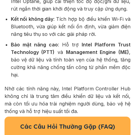
Intel Optane, giúp cải thiện tốc độ đọc/ghi dữ liệu,
rút ngắn thời gian khởi động và truy cập ứng dụng.
Kết nối không dây
: Tích hợp bộ điều khiển Wi-Fi và
Bluetooth, vừa giúp kết nối ổn định, vừa giảm điện
năng tiêu thụ so với các giải pháp rời.
Bảo mật nâng cao
: Hỗ trợ
Intel Platform Trust
Technology (PTT)
và
Management Engine (ME)
,
bảo vệ dữ liệu và tính toàn vẹn của hệ thống, tăng
cường khả năng chống tấn công từ phần mềm độc
hại.
Nhờ các tính năng này, Intel Platform Controller Hub
không chỉ là trung tâm điều khiển dữ liệu và kết nối,
mà còn tối ưu hóa trải nghiệm người dùng, bảo vệ hệ
thống và hỗ trợ hiệu suất tối đa.
Các Câu Hỏi Thường Gặp (FAQ)