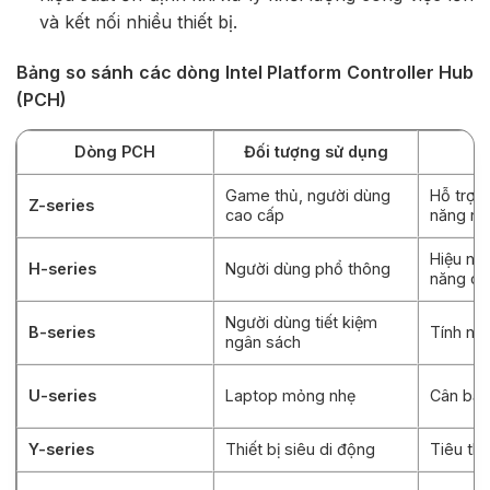
và kết nối nhiều thiết bị.
Bảng so sánh các dòng Intel Platform Controller Hub
(PCH)
Dòng PCH
Đối tượng sử dụng
Game thủ, người dùng
Hỗ trợ é
Z-series
cao cấp
năng nâ
Hiệu năn
H-series
Người dùng phổ thông
năng cơ
Người dùng tiết kiệm
B-series
Tính năn
ngân sách
U-series
Laptop mỏng nhẹ
Cân bằn
Y-series
Thiết bị siêu di động
Tiêu thụ