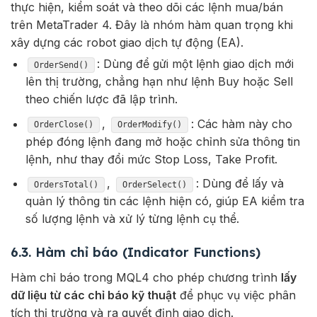
thực hiện, kiểm soát và theo dõi các lệnh mua/bán
trên MetaTrader 4. Đây là nhóm hàm quan trọng khi
xây dựng các robot giao dịch tự động (EA).
: Dùng để gửi một lệnh giao dịch mới
OrderSend()
lên thị trường, chẳng hạn như lệnh Buy hoặc Sell
theo chiến lược đã lập trình.
,
: Các hàm này cho
OrderClose()
OrderModify()
phép đóng lệnh đang mở hoặc chỉnh sửa thông tin
lệnh, như thay đổi mức Stop Loss, Take Profit.
,
: Dùng để lấy và
OrdersTotal()
OrderSelect()
quản lý thông tin các lệnh hiện có
, giúp EA kiểm tra
số lượng lệnh và xử lý từng lệnh cụ thể.
6.3. Hàm chỉ báo (Indicator Functions)
Hàm chỉ báo trong MQL4 cho phép chương trình
lấy
dữ liệu từ các chỉ báo kỹ thuật
để phục vụ việc phân
tích thị trường và ra quyết định giao dịch.