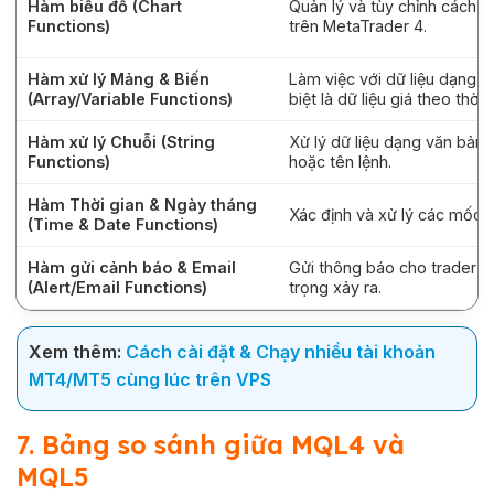
Hàm biểu đồ (Chart
Quản lý và tùy chỉnh cách hi
Functions)
trên MetaTrader 4.
Hàm xử lý Mảng & Biến
Làm việc với dữ liệu dạng 
(Array/Variable Functions)
biệt là dữ liệu giá theo thời 
Hàm xử lý Chuỗi (String
Xử lý dữ liệu dạng văn bản
Functions)
hoặc tên lệnh.
Hàm Thời gian & Ngày tháng
Xác định và xử lý các mốc th
(Time & Date Functions)
Hàm gửi cảnh báo & Email
Gửi thông báo cho trader kh
(Alert/Email Functions)
trọng xảy ra.
Xem thêm:
Cách cài đặt & Chạy nhiều tài khoản
MT4/MT5 cùng lúc trên VPS
7. Bảng so sánh giữa MQL4 và
MQL5