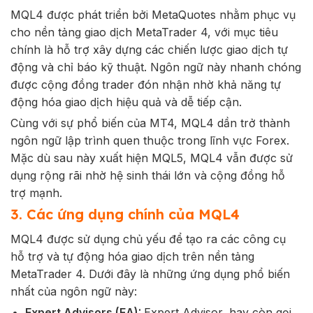
MQL4 được phát triển bởi MetaQuotes nhằm phục vụ
cho nền tảng giao dịch MetaTrader 4, với mục tiêu
chính là hỗ trợ xây dựng các chiến lược giao dịch tự
động và chỉ báo kỹ thuật. Ngôn ngữ này nhanh chóng
được cộng đồng trader đón nhận nhờ khả năng tự
động hóa giao dịch hiệu quả và dễ tiếp cận.
Cùng với sự phổ biến của MT4, MQL4 dần trở thành
ngôn ngữ lập trình quen thuộc trong lĩnh vực Forex.
Mặc dù sau này xuất hiện MQL5, MQL4 vẫn được sử
dụng rộng rãi nhờ hệ sinh thái lớn và cộng đồng hỗ
trợ mạnh.
3. Các ứng dụng chính của MQL4
MQL4 được sử dụng chủ yếu để tạo ra các công cụ
hỗ trợ và tự động hóa giao dịch trên nền tảng
MetaTrader 4. Dưới đây là những ứng dụng phổ biến
nhất của ngôn ngữ này:
Expert Advisors (EA):
Expert Advisor, hay còn gọi