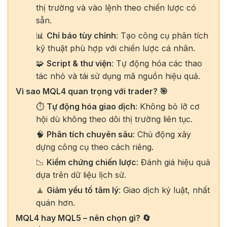
thị trường và vào lệnh theo chiến lược có
sẵn.
📊
Chỉ báo tùy chỉnh
: Tạo công cụ phân tích
kỹ thuật phù hợp với chiến lược cá nhân.
🧩
Script & thư viện
: Tự động hóa các thao
tác nhỏ và tái sử dụng mã nguồn hiệu quả.
Vì sao MQL4 quan trọng với trader? 🎯
⏱️
Tự động hóa giao dịch
: Không bỏ lỡ cơ
hội dù không theo dõi thị trường liên tục.
🧠
Phân tích chuyên sâu
: Chủ động xây
dựng công cụ theo cách riêng.
📉
Kiểm chứng chiến lược
: Đánh giá hiệu quả
dựa trên dữ liệu lịch sử.
🧘
Giảm yếu tố tâm lý
: Giao dịch kỷ luật, nhất
quán hơn.
MQL4 hay MQL5 – nên chọn gì? 🔄