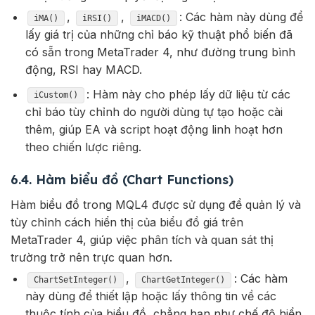
,
,
: Các hàm này dùng để
iMA()
iRSI()
iMACD()
lấy giá trị của những chỉ báo kỹ thuật phổ biến đã
có sẵn trong MetaTrader 4, như đường trung bình
động, RSI hay MACD.
: Hàm này cho phép lấy dữ liệu từ các
iCustom()
chỉ báo tùy chỉnh do người dùng tự tạo hoặc cài
thêm, giúp EA và script hoạt động linh hoạt hơn
theo chiến lược riêng.
6.4. Hàm biểu đồ (Chart Functions)
Hàm biểu đồ trong MQL4 được sử dụng để quản lý và
tùy chỉnh cách hiển thị của biểu đồ giá trên
MetaTrader 4, giúp việc phân tích và quan sát thị
trường trở nên trực quan hơn.
,
: Các hàm
ChartSetInteger()
ChartGetInteger()
này dùng để thiết lập hoặc lấy thông tin về các
thuộc tính của biểu đồ, chẳng hạn như chế độ hiển