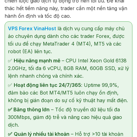
chiến lược giao dịch tự động trở nên tối ưu. Để khai
thác hết tiềm năng này, trader cần một nền tảng vận
hành ổn định và tốc độ cao.
VPS Forex VinaHost
là dịch vụ cung cấp máy chủ
ảo chuyên dụng dành cho các trader Forex, được
tối ưu để chạy MetaTrader 4 (MT4), MT5 và các
robot (EA) liên tục.
✅
Hiệu năng mạnh mẽ
– CPU Intel Xeon Gold 6138
2.0GHz, tối đa 6 vCPU, 8GB RAM, 60GB SSD, xử lý
lệnh nhanh chóng và chính xác.
✅
Hoạt động liên tục 24/7/365
: Uptime 99,9%,
đảm bảo các Bot MT4/MT5 luôn chạy ổn định,
không bị gián đoạn do sự cố kỹ thuật hay mất điện.
✅ Băng thông lớn
– Tốc độ truyền dữ liệu tối đa
300Mbps, giảm độ trễ và nâng cao hiệu quả giao
dịch.
✅
Quản lý nhiều tài khoản
– Hỗ trợ >10 tài khoản