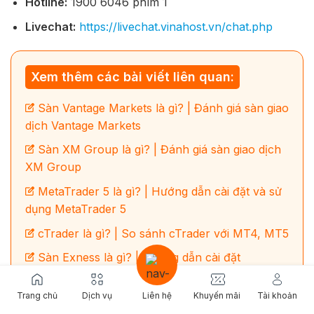
Hotline:
1900 6046
phím 1
Livechat:
https://livechat.vinahost.vn/chat.php
Xem thêm các bài viết liên quan:
Sàn Vantage Markets là gì? | Đánh giá sàn giao
dịch Vantage Markets
Sàn XM Group là gì? | Đánh giá sàn giao dịch
XM Group
MetaTrader 5 là gì? | Hướng dẫn cài đặt và sử
dụng MetaTrader 5
cTrader là gì? | So sánh cTrader với MT4, MT5
Sàn Exness là gì? | Hướng dẫn cài đặt
MT4/MT5 của sàn Exness trên VPS Forex
Trang chủ
Dịch vụ
Liên hệ
Khuyến mãi
Tài khoản
Sàn IC Markets là gì? | Đánh giá sàn giao dịch