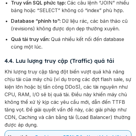
Truy vấn SQL phức tạp:
Các câu lệnh “JOIN” nhiều
bảng hoặc “SELECT” không có “index” phù hợp.
Database “phình to”:
Dữ liệu rác, các bản thảo cũ
(revisions) không được dọn dẹp thường xuyên.
Quá tải truy vấn:
Quá nhiều kết nối đến database
cùng một lúc.
4.4. Lưu lượng truy cập (Traffic) quá tải
Khi lượng truy cập tăng đột biến vượt quá khả năng
chịu tải của máy chủ (ví dụ trong các đợt flash sale, sự
kiện lớn hoặc bị tấn công DDoS), các tài nguyên như
CPU, RAM, I/O sẽ bị quá tải. Điều này khiến máy chủ
không thể xử lý kịp các yêu cầu mới, dẫn đến TTFB
tăng vọt. Để giải quyết vấn đề này, các giải pháp như
CDN, Caching và cân bằng tải (Load Balancer) thường
được áp dụng.