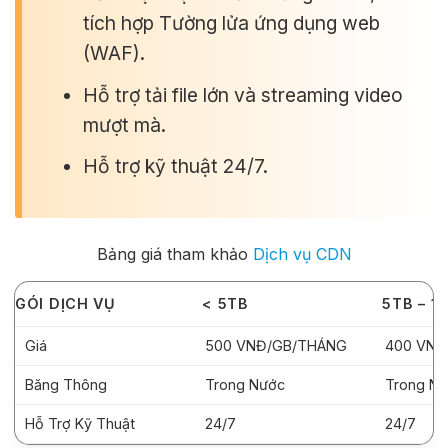
tích hợp Tường lửa ứng dụng web
(WAF).
Hỗ trợ tải file lớn và streaming video
mượt mà.
Hỗ trợ kỹ thuật 24/7.
Bảng giá tham khảo
Dịch vụ CDN
GÓI DỊCH VỤ
< 5TB
5TB – 1
Giá
500 VNĐ/GB/THÁNG
400 VNĐ
Băng Thông
Trong Nước
Trong N
Hỗ Trợ Kỹ Thuật
24/7
24/7