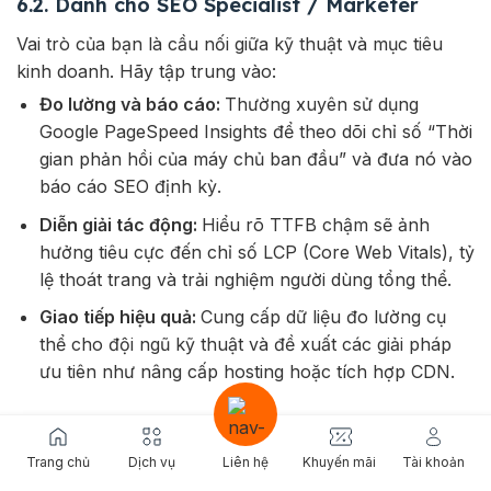
6.2. Dành cho SEO Specialist / Marketer
Vai trò của bạn là cầu nối giữa kỹ thuật và mục tiêu
kinh doanh. Hãy tập trung vào:
Đo lường và báo cáo:
Thường xuyên sử dụng
Google PageSpeed Insights để theo dõi chỉ số “Thời
gian phản hồi của máy chủ ban đầu” và đưa nó vào
báo cáo SEO định kỳ.
Diễn giải tác động:
Hiểu rõ TTFB chậm sẽ ảnh
hưởng tiêu cực đến chỉ số LCP (Core Web Vitals), tỷ
lệ thoát trang và trải nghiệm người dùng tổng thể.
Giao tiếp hiệu quả:
Cung cấp dữ liệu đo lường cụ
thể cho đội ngũ kỹ thuật và đề xuất các giải pháp
ưu tiên như nâng cấp hosting hoặc tích hợp CDN.
6.3. Dành cho Lập trình viên (Developer)
Bạn là người trực tiếp xử lý các vấn đề ở tầng sâu
Trang chủ
Dịch vụ
Liên hệ
Khuyến mãi
Tài khoản
nhất. Hãy tập trung vào các kỹ thuật sau: