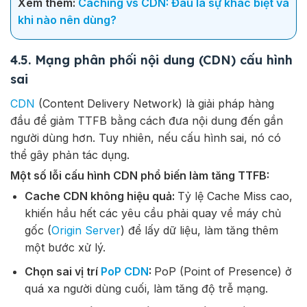
Xem thêm:
Caching vs CDN: Đâu là sự khác biệt và
khi nào nên dùng?
4.5. Mạng phân phối nội dung (CDN) cấu hình
sai
CDN
(Content Delivery Network) là giải pháp hàng
đầu để giảm TTFB bằng cách đưa nội dung đến gần
người dùng hơn. Tuy nhiên, nếu cấu hình sai, nó có
thể gây phản tác dụng.
Một số lỗi cấu hình CDN phổ biến làm tăng TTFB:
Cache CDN không hiệu quả:
Tỷ lệ Cache Miss cao,
khiến hầu hết các yêu cầu phải quay về máy chủ
gốc (
Origin Server
) để lấy dữ liệu, làm tăng thêm
một bước xử lý.
Chọn sai vị trí
PoP CDN
:
PoP (Point of Presence) ở
quá xa người dùng cuối, làm tăng độ trễ mạng.