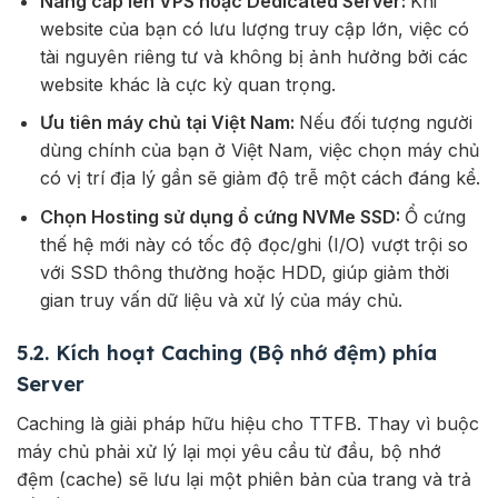
Nâng cấp lên VPS hoặc Dedicated Server:
Khi
website của bạn có lưu lượng truy cập lớn, việc có
tài nguyên riêng tư và không bị ảnh hưởng bởi các
website khác là cực kỳ quan trọng.
Ưu tiên máy chủ tại Việt Nam:
Nếu đối tượng người
dùng chính của bạn ở Việt Nam, việc chọn máy chủ
có vị trí địa lý gần sẽ giảm độ trễ một cách đáng kể.
Chọn Hosting sử dụng ổ cứng NVMe SSD:
Ổ cứng
thế hệ mới này có tốc độ đọc/ghi (I/O) vượt trội so
với SSD thông thường hoặc HDD, giúp giảm thời
gian truy vấn dữ liệu và xử lý của máy chủ.
5.2. Kích hoạt Caching (Bộ nhớ đệm) phía
Server
Caching là giải pháp hữu hiệu cho TTFB. Thay vì buộc
máy chủ phải xử lý lại mọi yêu cầu từ đầu, bộ nhớ
đệm (cache) sẽ lưu lại một phiên bản của trang và trả