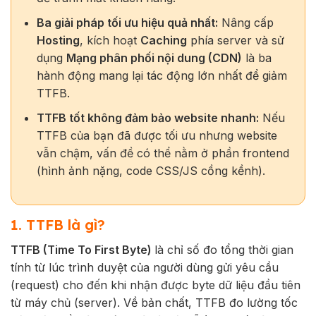
Ba giải pháp tối ưu hiệu quả nhất:
Nâng cấp
Hosting
, kích hoạt
Caching
phía server và sử
dụng
Mạng phân phối nội dung (CDN)
là ba
hành động mang lại tác động lớn nhất để giảm
TTFB.
TTFB tốt không đảm bảo website nhanh:
Nếu
TTFB của bạn đã được tối ưu nhưng website
vẫn chậm, vấn đề có thể nằm ở phần frontend
(hình ảnh nặng, code CSS/JS cồng kềnh).
1. TTFB là gì?
TTFB (Time To First Byte)
là chỉ số đo tổng thời gian
tính từ lúc trình duyệt của người dùng gửi yêu cầu
(request) cho đến khi nhận được byte dữ liệu đầu tiên
từ máy chủ (server). Về bản chất, TTFB đo lường tốc