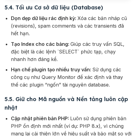
5.4. Tối ưu Cơ sở dữ liệu (Database)
Dọn dẹp dữ liệu rác định kỳ:
Xóa các bản nháp cũ
(revisions), spam comments và các transients đã
hết hạn.
Tạo Index cho các bảng:
Giúp các truy vấn SQL,
đặc biệt là các lệnh `SELECT` phức tạp, chạy
nhanh hơn đáng kể.
Hạn chế plugin tạo nhiều truy vấn:
Sử dụng các
công cụ như Query Monitor để xác định và thay
thế các plugin “ngốn” tài nguyên database.
5.5. Giữ cho Mã nguồn và Nền tảng luôn cập
nhật
Cập nhật phiên bản PHP:
Luôn sử dụng phiên bản
PHP ổn định mới nhất (ví dụ: PHP 8.x), vì chúng
mang lại cải thiện lớn về hiệu suất và bảo mật so với