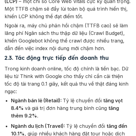
(LCP)
– một chỉ số Core Web Vitals cực kỳ quan trọng.
Một TTFB chậm sẽ đẩy lùi toàn bộ quá trình hiển thị,
khiến LCP không thể đạt điểm tốt.
Ngoài ra, máy chủ phản hồi chậm (TTFB cao) sẽ làm
lãng phí Ngân sách thu thập dữ liệu (Crawl Budget),
khiến Googlebot không thể crawl được nhiều trang,
dẫn đến việc index nội dung mới chậm hơn.
2.3. Tác động trực tiếp đến doanh thu
Trong kinh doanh online, tốc độ chính là tiền bạc. Dữ
liệu từ Think with Google cho thấy chỉ cần cải thiện
tốc độ tải trang 0.1 giây, kết quả thu về thật đáng kinh
ngạc:
Ngành bán lẻ (Retail):
Tỷ lệ chuyển đổi
tăng vọt
8.4%
và giá trị đơn hàng trung bình cũng
tăng
thêm 9.2%
.
Ngành du lịch (Travel):
Tỷ lệ chuyển đổi
tăng đến
10.1%
, giúp nhiều khách hàng đặt tour hoặc dịch