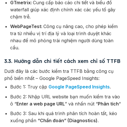
GTmetrix:
Cung cấp báo cáo chi tiết và biểu đồ
waterfall giúp xác định chính xác các yếu tố gây
chậm trễ.
WebPageTest:
Công cụ nâng cao, cho phép kiểm
tra từ nhiều vị trí địa lý và loại trình duyệt khác
nhau để mô phỏng trải nghiệm người dùng toàn
cầu.
3.3. Hướng dẫn chi tiết cách xem chỉ số TTFB
Dưới đây là các bước kiểm tra TTFB bằng công cụ
phổ biến nhất – Google PageSpeed Insights:
Bước 1: Truy cập
Google PageSpeed Insights
.
Bước 2: Nhập URL website bạn muốn kiểm tra vào
ô “
Enter a web page URL
” và nhấn nút “
Phân tích
“
Bước 3:
Sau khi quá trình phân tích hoàn tất, kéo
xuống phần
“Chẩn đoán” (Diagnostics)
.