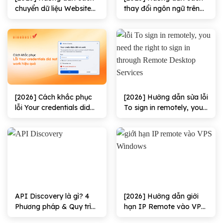
chuyển dữ liệu Website
thay đổi ngôn ngữ trên
trong VPS hiệu quả
VPS Windows/Linux
100%
[2026] Cách khắc phục
[2026] Hướng dẫn sửa lỗi
lỗi Your credentials did
To sign in remotely, you
not work hiệu quả
need the right to sign in
through Remote
Desktop Services hiệu
quả
API Discovery là gì? 4
[2026] Hướng dẫn giới
Phương pháp & Quy trình
hạn IP Remote vào VPS
triển khai
Windows Hiệu quả