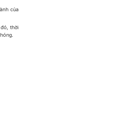
ành của
đó, thời
chóng.