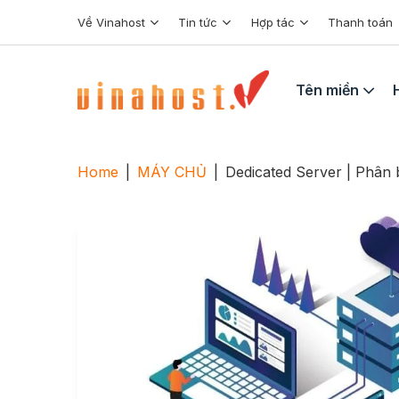
Skip
Về Vinahost
Tin tức
Hợp tác
Thanh toán
to
content
Tên miền
Home
|
MÁY CHỦ
|
Dedicated Server | Phân 