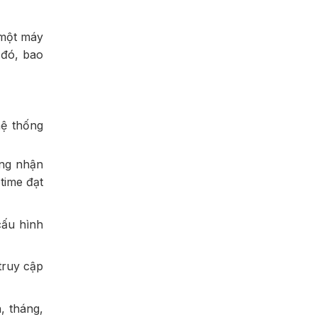
 một máy
 đó, bao
hệ thống
àng nhận
time đạt
ấu hình
truy cập
, tháng,