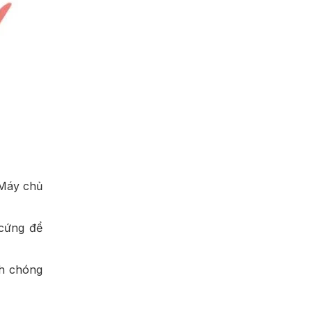
 Máy chủ
 cứng để
nh chóng