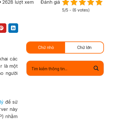
2628
lượt xem
Đánh giá
5/5 - (6 votes)
Chữ nhỏ
Chữ lớn
khai các
r là một
ho người
lý
để sử
rver này
SP) nhằm