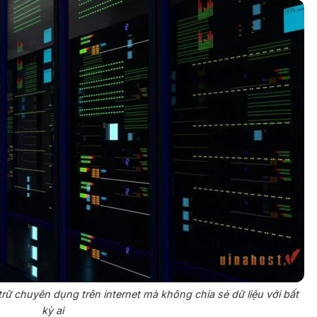
 trữ chuyên dụng trên internet mà không chia sẻ dữ liệu với bất
kỳ ai