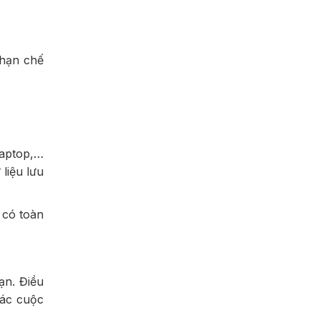
 hạn chế
laptop,…
liệu lưu
 có toàn
ạn. Điều
các cuộc