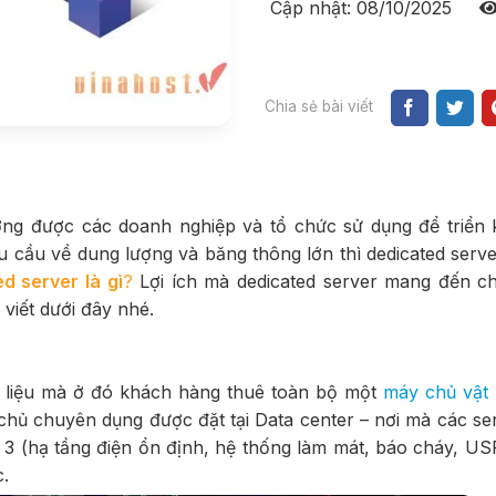
Cập nhật: 08/10/2025
Chia sẻ bài viết
ng được các doanh nghiệp và tổ chức sử dụng để triển 
u cầu về dung lượng và băng thông lớn thì dedicated serve
d server là gì
?
Lợi ích mà dedicated server mang đến c
 viết dưới đây nhé.
 dữ liệu mà ở đó khách hàng thuê toàn bộ một
máy chủ vật 
hủ chuyên dụng được đặt tại Data center – nơi mà các se
r 3 (hạ tầng điện ổn định, hệ thống làm mát, báo cháy, U
.