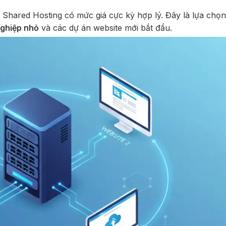
 Shared Hosting có mức giá cực kỳ hợp lý. Đây là lựa chọn
nghiệp nhỏ
và các dự án website mới bắt đầu.