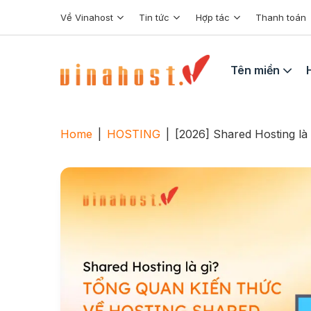
Skip
Về Vinahost
Tin tức
Hợp tác
Thanh toán
to
content
Tên miền
Home
|
HOSTING
|
[2026] Shared Hosting là