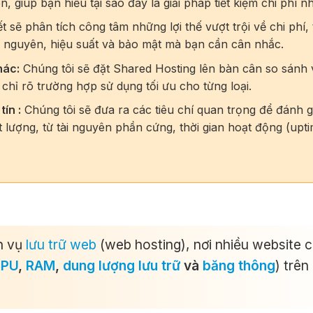
 giúp bạn hiểu tại sao đây là giải pháp tiết kiệm chi phí nh
ết sẽ phân tích công tâm những lợi thế vượt trội về chi phí, 
i nguyên, hiệu suất và bảo mật mà bạn cần cân nhắc.
hác:
Chúng tôi sẽ đặt Shared Hosting lên bàn cân so sánh 
chỉ rõ trường hợp sử dụng tối ưu cho từng loại.
ín :
Chúng tôi sẽ đưa ra các tiêu chí quan trọng để đánh g
 lượng, từ tài nguyên phần cứng, thời gian hoạt động (upt
ch vụ
lưu trữ web
(web hosting), nơi nhiều website 
PU
,
RAM
,
dung lượng lưu trữ
và
băng thông
) trên