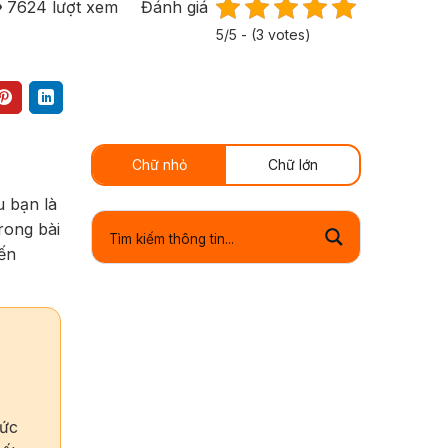
7624
lượt xem
Đánh giá
5/5 - (3 votes)
Chữ nhỏ
Chữ lớn
u bạn là
rong bài
ến
hức