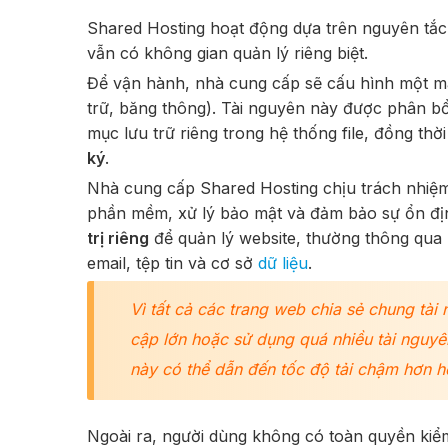
Shared Hosting hoạt động dựa trên nguyên tắc
vẫn có không gian quản lý riêng biệt.
Để vận hành, nhà cung cấp sẽ cấu hình một má
trữ, băng thông). Tài nguyên này được phân bổ
mục lưu trữ riêng trong hệ thống file, đồng th
ký
.
Nhà cung cấp Shared Hosting chịu trách nhi
phần mềm, xử lý bảo mật và đảm bảo sự ổn đị
trị riêng
để quản lý website, thường thông qua 
email, tệp tin và cơ sở
dữ liệu
.
Vì tất cả các trang web chia sẻ chung tà
cập lớn hoặc sử dụng quá nhiều tài nguyê
này có thể dẫn đến tốc độ tải chậm hơn h
Ngoài ra, người dùng không có toàn quyền kiểm