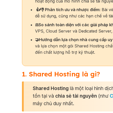
hoạt động của mô hình chia sẻ tài nguyên,
👍👎 Phân tích ưu và nhược điểm:
Bài vi
dễ sử dụng, cũng như các hạn chế về tà
⚖️So sánh toàn diện với các giải pháp k
VPS, Cloud Server và Dedicated Server, 
🤝Hướng dẫn lựa chọn nhà cung cấp uy t
và lựa chọn một gói Shared Hosting chất
đến chất lượng hỗ trợ kỹ thuật.
1. Shared Hosting là gì?
Shared Hosting
là một loại hình dị
tồn tại và
chia sẻ tài nguyên
(như
C
máy chủ duy nhất.