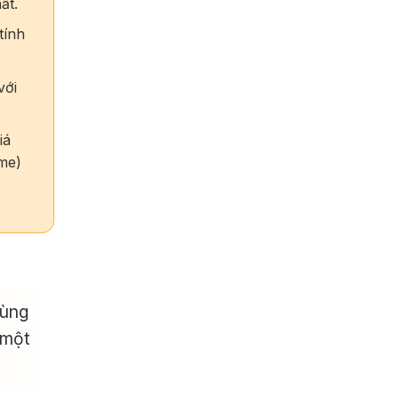
ất.
tính
với
iá
ime)
cùng
 một