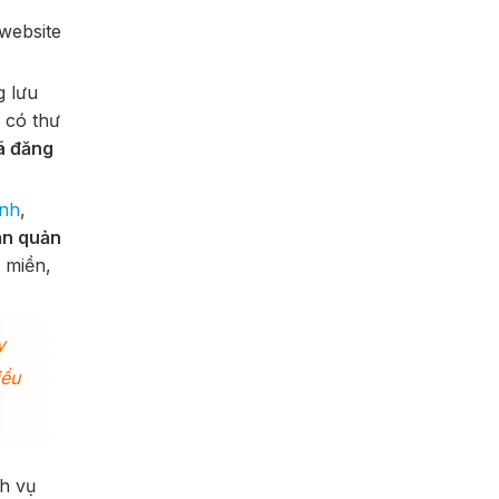
website
g lưu
 có thư
ã đăng
ành
,
ản quản
 miền,
y
iều
h vụ