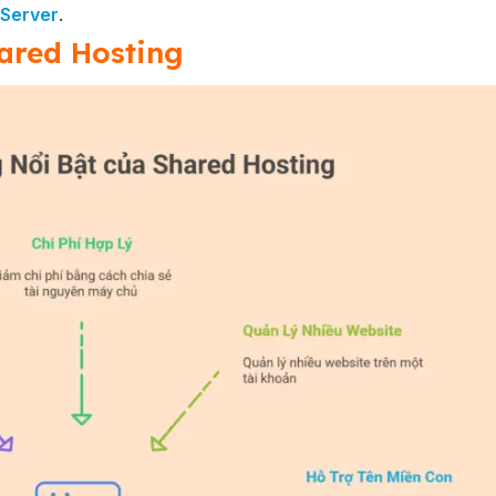
 Server
.
hared Hosting