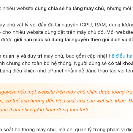
: nhiều website
cùng chia sẻ hạ tầng máy chủ
, nhưng mỗi 
y chủ vật lý với đầy đủ tài nguyên (CPU, RAM, dung lượn
 cho nhiều website cùng đặt trên máy chủ đó. Mỗi website
ời được
giới hạn mức sử dụng tài nguyên theo gói dịch vụ đ
ệm
quản lý và duy trì
máy chủ, bao gồm cập nhật
hệ điều h
nh chung cho toàn bộ hệ thống. Người dùng sẽ
có tài kho
bảng điều khiển như cPanel nhằm dễ dàng thao tác với tên
i nguyên, nếu một website trên máy chủ nhận được lượng tru
n, có thể ảnh hưởng đến hiệu suất của các website khác. Đ
oặc thậm chí ngưng hoạt động tạm thời.
 soát hệ thống máy chủ, mà chỉ quản lý trong phạm vi dịc