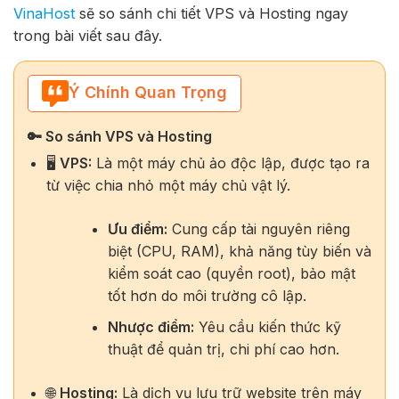
VinaHost
sẽ so sánh chi tiết VPS và Hosting ngay
trong bài viết sau đây.
Ý Chính Quan Trọng
🔑 So sánh VPS và Hosting
🖥️
VPS:
Là một máy chủ ảo độc lập, được tạo ra
từ việc chia nhỏ một máy chủ vật lý.
Ưu điểm:
Cung cấp tài nguyên riêng
biệt (CPU, RAM), khả năng tùy biến và
kiểm soát cao (quyền root), bảo mật
tốt hơn do môi trường cô lập.
Nhược điểm:
Yêu cầu kiến thức kỹ
thuật để quản trị, chi phí cao hơn.
🌐
Hosting:
Là dịch vụ lưu trữ website trên máy