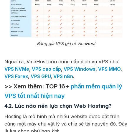
Bảng giá VPS giá rẻ VinaHost
Ngoài ra, VinaHost còn cung cấp dịch vụ VPS như:
VPS NVMe
,
VPS cao cấp
,
VPS Windows
,
VPS MMO
,
VPS Forex
,
VPS GPU
,
VPS n8n
.
>> Xem thêm: TOP 16+
phần mềm quản lý
VPS tốt nhất hiện nay
4.2. Lúc nào nên lựa chọn Web Hosting?
Hosting là mô hình mà nhiều website được đặt trên
cùng một máy chủ vật lý và chia sẻ tài nguyên đó. Đây
là lựa chọn phù hợp khi: