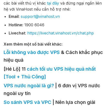
các bài viết thú vị khác
tại đây
và đừng ngại ngần liên
hệ với VinaHost nếu cần hỗ trợ nhé:
Email
:
support@vinahost.vn
Hotline:
1900 6046
Livechat
:
https://livechat.vinahost.vn/chat.php
Xem thêm một số bài viết khác:
Lỗi không vào được VPS
& Cách khắc phục
hiệu quả
[Hé Lộ] 11
cách tối ưu VPS hiệu quả nhất
[Tool + Thủ Công]
VPS nước ngoài là gì?
| 6 đơn vị VPS nước
ngoài uy tín
So sánh VPS và VPC
| Nên lựa chọn giải