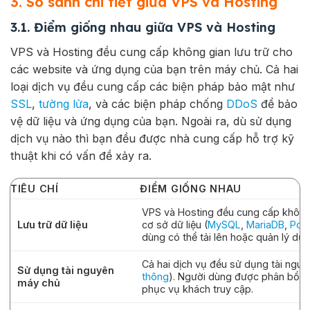
3. So sánh chi tiết giữa VPS và Hosting
3.1. Điểm giống nhau giữa VPS và Hosting
VPS và Hosting đều cung cấp không gian lưu trữ cho
các website và ứng dụng của bạn trên máy chủ. Cả hai
loại dịch vụ đều cung cấp các biện pháp bảo mật như
SSL
,
tường lửa
, và các biện pháp chống
DDoS
để bảo
vệ dữ liệu và ứng dụng của bạn. Ngoài ra, dù sử dụng
dịch vụ nào thì bạn đều được nhà cung cấp hỗ trợ kỹ
thuật khi có vấn đề xảy ra.
TIÊU CHÍ
ĐIỂM GIỐNG NHAU
VPS và Hosting đều cung cấp không g
Lưu trữ dữ liệu
cơ sở dữ liệu (
MySQL
,
MariaDB
,
Pos
dùng có thể tải lên hoặc quản lý dữ
Cả hai dịch vụ đều sử dụng tài ngu
Sử dụng tài nguyên
thông
). Người dùng được phân bổ m
máy chủ
phục vụ khách truy cập.