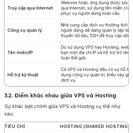
Website hoặc ứng dụng được lưu trê
Truy cập qua Internet
qua Internet, sử dụng tên miền (
dom
phục vụ người dùng toàn cầu.
Nhà cung cấp dịch vụ thường tích 
Công cụ quản lý
người dùng dễ dàng quản lý tệp tin, 
truyền dữ liệu, SSH để truy cập dòng
Dù sử dụng VPS hay Hosting, websit
Tên miền/IP
bạn một địa chỉ IP và hỗ trợ trỏ tê
toàn thế giới.
Cả VPS và Hosting đều có sự hỗ trợ 
Hỗ trợ kỹ thuật
dụng công cụ quản trị. Điều này giúp
dịch vụ.
3.2. Điểm khác nhau giữa VPS và Hosting
Sự khác biệt chính giữa VPS và Hosting cụ thể như
sau:
TIÊU CHÍ
HOSTING (SHARED HOSTING)