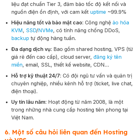
liệu đạt chuẩn Tier 3, đảm bảo tốc độ kết nối và
nguồn điện ổn định, với cam kết
uptime
~99.9%
Hiệu năng tốt và bảo mật cao
: Công nghệ
ảo hóa
KVM
,
SSD
/
NVMe
, có tính năng chống DDoS,
backup
tự động hàng tuần.
Đa dạng dịch vụ
: Bao gồm shared hosting, VPS (từ
giá rẻ đến cao cấp), cloud server,
đăng ký tên
miền
, email, SSL, thiết kế website, CDN…
Hỗ trợ kỹ thuật 24/7
: Có đội ngũ tư vấn và quản trị
chuyên nghiệp, nhiều kênh hỗ trợ (ticket, live chat,
điện thoại).
Uy tín lâu năm
: Hoạt động từ năm 2008, là một
trong những nhà cung cấp hosting tiên phong tại
Việt Nam.
6. Một số câu hỏi liên quan đến Hosting