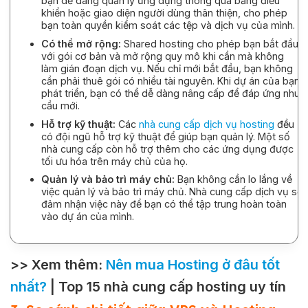
bạn dễ dàng quản lý ứng dụng thông qua bảng điều
khiển hoặc giao diện người dùng thân thiện, cho phép
bạn toàn quyền kiểm soát các tệp và dịch vụ của mình.
Có thể mở rộng:
Shared hosting cho phép bạn bắt đầu
với gói cơ bản và mở rộng quy mô khi cần mà không
làm gián đoạn dịch vụ. Nếu chỉ mới bắt đầu, bạn không
cần phải thuê gói có nhiều tài nguyên. Khi dự án của bạn
phát triển, bạn có thể dễ dàng nâng cấp để đáp ứng nhu
cầu mới.
Hỗ trợ kỹ thuật:
Các
nhà cung cấp dịch vụ hosting
đều
có đội ngũ hỗ trợ kỹ thuật để giúp bạn quản lý. Một số
nhà cung cấp còn hỗ trợ thêm cho các ứng dụng được
tối ưu hóa trên máy chủ của họ.
Quản lý và bảo trì máy chủ:
Bạn không cần lo lắng về
việc quản lý và bảo trì máy chủ. Nhà cung cấp dịch vụ sẽ
đảm nhận việc này để bạn có thể tập trung hoàn toàn
vào dự án của mình.
>> Xem thêm:
Nên mua Hosting ở đâu tốt
nhất?
| Top 15 nhà cung cấp hosting uy tín