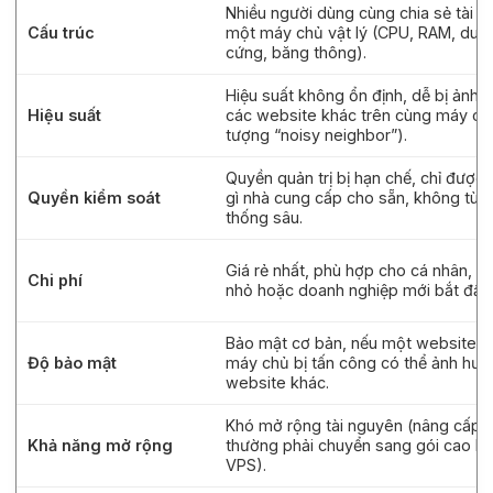
Nhiều người dùng cùng chia sẻ tài 
Cấu trúc
một máy chủ vật lý (CPU, RAM, dun
cứng, băng thông).
Hiệu suất không ổn định, dễ bị ảnh 
Hiệu suất
các website khác trên cùng máy chủ
tượng “noisy neighbor”).
Quyền quản trị bị hạn chế, chỉ được
Quyền kiểm soát
gì nhà cung cấp cho sẵn, không tùy 
thống sâu.
Giá rẻ nhất, phù hợp cho cá nhân, b
Chi phí
nhỏ hoặc doanh nghiệp mới bắt đầu
Bảo mật cơ bản, nếu một website t
Độ bảo mật
máy chủ bị tấn công có thể ảnh hư
website khác.
Khó mở rộng tài nguyên (nâng cấp h
Khả năng mở rộng
thường phải chuyển sang gói cao h
VPS).