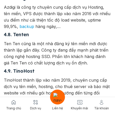
Azdigi là công ty chuyên cung cấp dịch vụ Hosting,
tên miền, VPS được thành lập vào năm 2016 với nhiều
ưu điểm như cải thiện tốc độ load website, uptime
99,9%,
backup
hàng ngày,…
4.8. Tenten
Ten Ten cũng là một nhà đăng ký tên miền mới được
thành lập gần đây. Công ty đang đẩy mạnh phát triển
công nghệ hosting SSD. Phần lớn khách hàng đánh
giá Ten Ten có chất lượng dịch vụ ổn định.
4.9. TinoHost
TinoHost thành lập vào năm 2019, chuyên cung cấp
dịch vụ tên miền, hosting, cho thuê server và bảo mật
website với nhiều gói hosting hướng đến từng đối
tượng khách hàng có mức ngân sách khác nhau.
4.10. 123Host
Trang chủ
Dịch vụ
Liên hệ
Khuyến mãi
Tài khoản