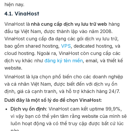
hiện nay.
4.1. VinaHost
VinaHost là
nhà cung cấp dịch vụ lưu trữ web
hàng
đầu tại Việt Nam, được thành lập vào năm 2008.
VinaHost cung cấp đa dạng các gói dịch vụ lưu trữ,
bao gồm shared hosting,
VPS
, dedicated hosting, và
cloud hosting. Ngoài ra, VinaHost còn cung cấp các
dịch vụ khác như
đăng ký tên miền
, email, và thiết kế
website.
VinaHost là lựa chọn phổ biến cho các doanh nghiệp
và cá nhân Việt Nam, được biết đến với dịch vụ ổn
định, giá cả cạnh tranh, và hỗ trợ khách hàng 24/7.
Dưới đây là một số lý do để chọn VinaHost:
Dịch vụ ổn định
: VinaHost cam kết uptime 99,9%,
vì vậy bạn có thể yên tâm rằng website của mình sẽ
luôn hoạt động và có thể truy cập được bất cứ lúc
nào.