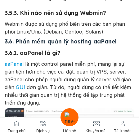
3.5.3. Khi nào nên sử dụng Webmin?
Webmin được sử dụng phổ biến trên các bản phân
phối Linux/Unix (Debian, Gentoo, Solaris).
3.6. Phần mềm quản lý hosting aaPanel
3.6.1. aaPanel là gì?
aaPanel
là một control panel miễn phí, mang lại sự
giản tiện hơn cho việc cài đặt, quản trị VPS, server.
aaPanel cho phép người dùng quản lý server với giao
diện
GUI
đơn giản. Từ đó, người dùng có thể tiết kiệm
nhiều thời gian quản trị hệ thống để tập trung phát
triển ứng dụng.
Trang chủ
Dịch vụ
Liên hệ
Khuyến mãi
Tài khoản