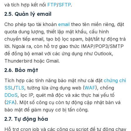
và tích hợp kết nối
FTP
/
SFTP
.
2.5. Quản lý email
Cho phép tạo tài khoản
email
theo tên miền riêng, đặt
quota dung lượng, thiết lập mật khẩu, cấu hình
chuyển tiếp email, tạo bộ lọc spam, bật/tắt tự động trả
lời. Ngoài ra, còn hỗ trợ giao thức IMAP/POP3/SMTP
để đồng bộ email với các ứng dụng như Outlook,
Thunderbird hoặc Gmail.
2.6. Bảo mật
Tích hợp các tính năng bảo mật như cài đặt
chứng chỉ
SSL
/
TLS
, tường lửa ứng dụng web (
WAF
), chống
DDoS
, lọc IP, quét mã độc và xác thực hai yếu tố
(
2FA
). Một số công cụ còn tự động cập nhật bản vá
bảo mật để giảm nguy cơ bị tấn công.
2.7. Tự động hóa
Hỗ trợ cron job và các công cụ script để tự động chạy