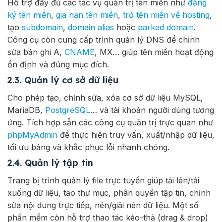
Hỗ trợ đầy đủ các tác vụ quản trị tên miền như
đăng
ký tên miền
,
gia hạn tên miền
,
trỏ tên miền về hosting
,
tạo
subdomain
,
domain alias
hoặc
parked domain
.
Công cụ còn cung cấp trình quản lý DNS để chỉnh
sửa bản ghi A,
CNAME
, MX… giúp tên miền hoạt động
ổn định và đúng mục đích.
2.3. Quản lý cơ sở dữ liệu
Cho phép tạo, chỉnh sửa, xóa cơ sở dữ liệu MySQL,
MariaDB,
PostgreSQL
… và tài khoản người dùng tương
ứng. Tích hợp sẵn các công cụ quản trị trực quan như
phpMyAdmin
để thực hiện truy vấn, xuất/nhập dữ liệu,
tối ưu bảng và khắc phục lỗi nhanh chóng.
2.4. Quản lý tập tin
Trang bị trình quản lý file trực tuyến giúp tải lên/tải
xuống dữ liệu, tạo thư mục, phân quyền tập tin, chỉnh
sửa nội dung trực tiếp, nén/giải nén dữ liệu. Một số
phần mềm còn hỗ trợ thao tác kéo-thả (drag & drop)