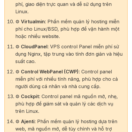
phí, giao diện trực quan và dễ sử dụng trên
Linux.
⚙️
Virtualmin
: Phần mềm quản lý hosting miễn
phí cho Linux/BSD, phù hợp để vận hành một
hoặc nhiều website.
⚙️
CloudPanel
: VPS control Panel miễn phí sử
dụng Nginx, tập trung vào tính đơn giản và hiệu
suất cao.
⚙️
Control WebPanel (CWP)
: Control panel
miễn phí với nhiều tính năng, phù hợp cho cả
người dùng cá nhân và nhà cung cấp.
⚙️
Cockpit
: Control panel mã nguồn mở, nhẹ,
phù hợp để giám sát và quản lý các dịch vụ
trên Linux.
⚙️
Ajenti
: Phần mềm quản lý hosting dựa trên
web, mã nguồn mở, dễ tùy chỉnh và hỗ trợ