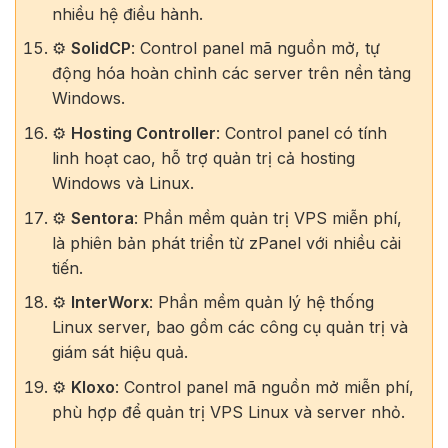
nhiều hệ điều hành.
⚙️
SolidCP
: Control panel mã nguồn mở, tự
động hóa hoàn chỉnh các server trên nền tảng
Windows.
⚙️
Hosting Controller
: Control panel có tính
linh hoạt cao, hỗ trợ quản trị cả hosting
Windows và Linux.
⚙️
Sentora
: Phần mềm quản trị VPS miễn phí,
là phiên bản phát triển từ zPanel với nhiều cải
tiến.
⚙️
InterWorx
: Phần mềm quản lý hệ thống
Linux server, bao gồm các công cụ quản trị và
giám sát hiệu quả.
⚙️
Kloxo
: Control panel mã nguồn mở miễn phí,
phù hợp để quản trị VPS Linux và server nhỏ.