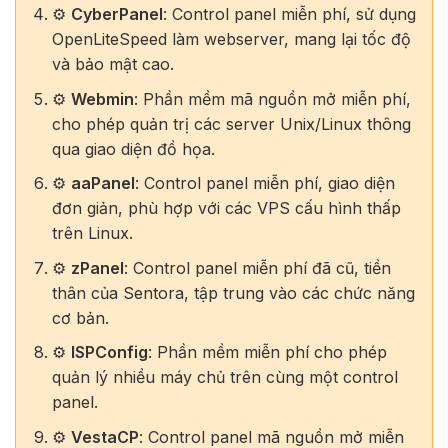
⚙️
CyberPanel
: Control panel miễn phí, sử dụng
OpenLiteSpeed làm webserver, mang lại tốc độ
và bảo mật cao.
⚙️
Webmin
: Phần mềm mã nguồn mở miễn phí,
cho phép quản trị các server Unix/Linux thông
qua giao diện đồ họa.
⚙️
aaPanel
: Control panel miễn phí, giao diện
đơn giản, phù hợp với các VPS cấu hình thấp
trên Linux.
⚙️
zPanel
: Control panel miễn phí đã cũ, tiền
thân của Sentora, tập trung vào các chức năng
cơ bản.
⚙️
ISPConfig
: Phần mềm miễn phí cho phép
quản lý nhiều máy chủ trên cùng một control
panel.
⚙️
VestaCP
: Control panel mã nguồn mở miễn