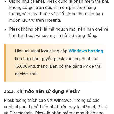
Giống như cPanel, Plesk cũng là phần mềm trả phí,
không có gói trọn đời, tính chi phí theo hàng
tháng/năm tùy thuộc vào số lượng tên miền bạn
muốn lưu trữ trên Hosting.
Plesk không phải là mã nguồn mở, nên hạn chế về
tính linh hoạt và sức mạnh hỗ trợ cộng đồng.
Hiện tại VinaHost cung cấp
Windows hosting
tích hợp bản quyền plesk với chi phí chỉ từ
15,000vnđ/tháng.
Bạn có thể đăng ký để trải
nghiệm thử.
3.2.3. Khi nào nên sử dụng Plesk?
Plesk tương thích cao với Windows. Trong số các
control panel phổ biến nhất hiện nay là cPanel, Plesk
và Directadmin, Plesk là phần mềm tương thích cao