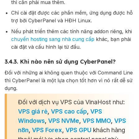
thì cần phải mua thêm.
Chỉ cài đặt được các phần mềm, ứng dụng được hỗ
trợ bởi CyberPanel và HĐH Linux.
Nếu phát triển thêm các tính năng addon riêng, khi
chuyển hosting sang nhà cung cấp
khác, bạn phải
cài đặt và cấu hình lại từ đầu.
3.4.3. Khi nào nên sử dụng CyberPanel?
Đối với những ai không quen thuộc với Command Line
thì CyberPanel là một lựa chọn tốt hơn vì nó rất dễ sử
dụng.
Đối với dịch vụ VPS của VinaHost như:
VPS giá rẻ
,
VPS cao cấp
,
VPS
Windows
,
VPS NVMe
,
VPS MMO
,
VPS
n8n
,
VPS Forex
,
VPS GPU
khách hàng