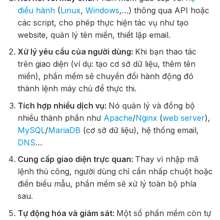
điều hành
(
Linux
,
Windows
,…) thông qua API hoặc
các script, cho phép thực hiện tác vụ như tạo
website, quản lý tên miền, thiết lập email.
Xử lý yêu cầu của người dùng:
Khi bạn thao tác
trên giao diện (ví dụ: tạo cơ sở dữ liệu, thêm tên
miền), phần mềm sẽ chuyển đổi hành động đó
thành lệnh máy chủ để thực thi.
Tích hợp nhiều dịch vụ:
Nó quản lý và đồng bộ
nhiều thành phần như
Apache
/
Nginx
(
web server
),
MySQL
/
MariaDB
(cơ sở dữ liệu), hệ thống email,
DNS
…
Cung cấp giao diện trực quan:
Thay vì nhập mã
lệnh thủ công, người dùng chỉ cần nhấp chuột hoặc
điền biểu mẫu, phần mềm sẽ xử lý toàn bộ phía
sau.
Tự động hóa và giám sát:
Một số phần mềm còn tự