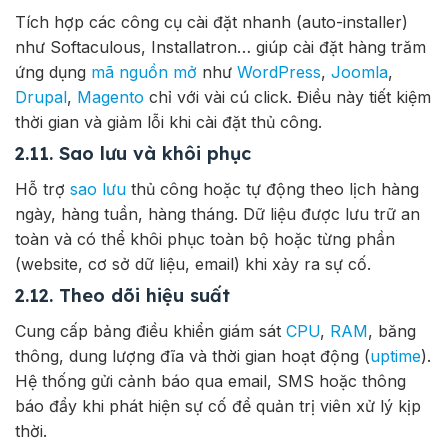
Tích hợp các công cụ cài đặt nhanh (auto-installer)
như Softaculous, Installatron… giúp cài đặt hàng trăm
ứng dụng
mã nguồn mở
như
WordPress
,
Joomla
,
Drupal
,
Magento
chỉ với vài cú click. Điều này tiết kiệm
thời gian và giảm lỗi khi cài đặt thủ công.
2.11. Sao lưu và khôi phục
Hỗ trợ
sao lưu
thủ công hoặc tự động theo lịch hàng
ngày, hàng tuần, hàng tháng. Dữ liệu được lưu trữ an
toàn và có thể khôi phục toàn bộ hoặc từng phần
(website, cơ sở dữ liệu, email) khi xảy ra sự cố.
2.12. Theo dõi hiệu suất
Cung cấp bảng điều khiển giám sát
CPU
,
RAM
, băng
thông, dung lượng đĩa và thời gian hoạt động (
uptime
).
Hệ thống gửi cảnh báo qua email, SMS hoặc thông
báo đẩy khi phát hiện sự cố để quản trị viên xử lý kịp
thời.