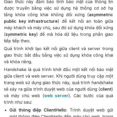
Giao thức này đảm bảo tính bảo mật của thông tin
được truyền bằng việc sử dụng hệ thống cơ sở hạ
tầng khóa công khai không đối xứng (
asymmetric
public key infrastructure
) để kết nối an toàn giữa
máy khách và máy chủ, sau đó sử dụng khóa đối xứng
(
symmetric key
) để mã hóa dữ liệu trong phần giao
tiếp tiếp theo.
Quá trình khởi tạo kết nối giữa client và server trong
giao thức bắt đầu bằng việc sử dụng khóa công khai
và khóa riêng.
Handshake là quá trình khởi đầu một kết nối bảo mật
giữa client và web server. Khi người dùng truy cập một
trang web sử dụng giao thức này, quá trình handshake
sẽ xảy ra giữa trình duyệt web của người dùng (
client
)
và máy chủ web (
web server
). Các bước của quá
trình như sau:
Gửi thông điệp ClientHello
: Trình duyệt web gửi
một thông điệp ClientHello đến máy chủ web, trong