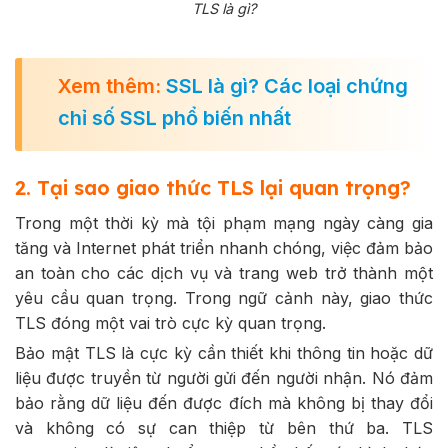
TLS là gì?
Xem thêm:
SSL là gì? Các loại chứng
chỉ số SSL phổ biến nhất
2. Tại sao giao thức TLS lại quan trọng?
Trong một thời kỳ mà tội phạm mạng ngày càng gia
tăng và Internet phát triển nhanh chóng, việc đảm bảo
an toàn cho các dịch vụ và trang web trở thành một
yêu cầu quan trọng. Trong ngữ cảnh này, giao thức
TLS đóng một vai trò cực kỳ quan trọng.
Bảo mật TLS là cực kỳ cần thiết khi thông tin hoặc dữ
liệu được truyền từ người gửi đến người nhận. Nó đảm
bảo rằng dữ liệu đến được đích mà không bị thay đổi
và không có sự can thiệp từ bên thứ ba. TLS