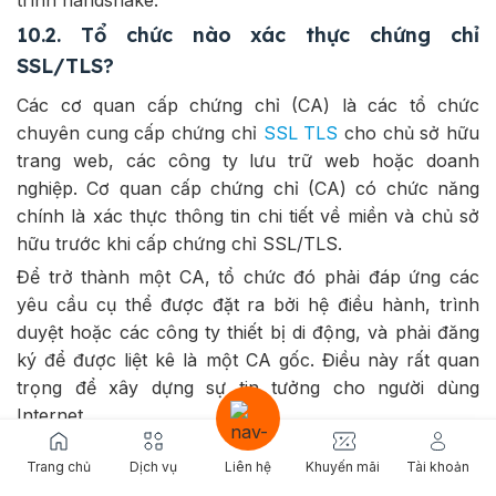
10.2.
Tổ chức nào xác thực chứng chỉ
SSL/TLS?
Các cơ quan cấp chứng chỉ (CA) là các tổ chức
chuyên cung cấp chứng chỉ
SSL TLS
cho chủ sở hữu
trang web, các công ty lưu trữ web hoặc doanh
nghiệp. Cơ quan cấp chứng chỉ (CA) có chức năng
chính là xác thực thông tin chi tiết về miền và chủ sở
hữu trước khi cấp chứng chỉ SSL/TLS.
Để trở thành một CA, tổ chức đó phải đáp ứng các
yêu cầu cụ thể được đặt ra bởi hệ điều hành, trình
duyệt hoặc các công ty thiết bị di động, và phải đăng
ký để được liệt kê là một CA gốc. Điều này rất quan
trọng để xây dựng sự tin tưởng cho người dùng
Internet.
10.3.
Chứng chỉ SSL/TLS có thời gian sử dụng
Trang chủ
Dịch vụ
Liên hệ
Khuyến mãi
Tài khoản
trong bao lâu?