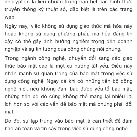
encryption là tiêu chuẩn trong hầu hết các hình thức
truyền thông kỹ thuật số, đặc biệt là trên các trang
web.
Ngày nay, việc không sử dụng giao thức mã hóa này
hoặc không sử dụng phương pháp mã hóa đáng tin
cậy có thể gây ảnh hưởng nghiêm trọng đến doanh
nghiệp và sự tin tưởng của công chúng nói chung.
Trong ngành công nghệ, chuyển đổi sang các giao
thức bảo mật cao là một xu hướng tất yếu. Điều này
nhấn mạnh sự quan trọng của bảo mật trong việc sử
dụng công nghệ. Ngay cả khi có những tiến bộ công
nghệ mới, nếu không đảm bảo được yếu tố bảo mật,
những tiến bộ đó cũng không thể mang lại nhiều lợi
ích hơn so với các vấn đề bảo mật mà chúng phải đối
mặt.
Do đó, sự tập trung vào bảo mật là cần thiết để đảm
bảo an toàn và tin cậy trong việc sử dụng công nghệ.