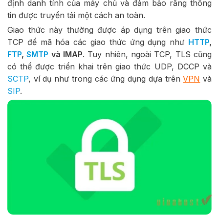
định danh tính của máy chủ và đảm bảo rằng thông
tin được truyền tải một cách an toàn.
Giao thức này thường được áp dụng trên giao thức
TCP để mã hóa các giao thức ứng dụng như
HTTP
,
FTP
,
SMTP
và IMAP
. Tuy nhiên, ngoài TCP, TLS cũng
có thể được triển khai trên giao thức UDP, DCCP và
SCTP
, ví dụ như trong các ứng dụng dựa trên
VPN
và
SIP
.