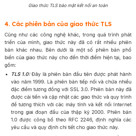
Giao thức TLS bảo mật kết nối an toàn
4. Các phiên bản của giao thức TLS
Cũng như các công nghệ khác, trong quá trình phát
triển của mình, giao thức này đã có rất nhiều phiên
bản khác nhau. Bên dưới là một số phiên bản phổ
biến của giao thức này cho đến thời điểm hiện tại, bao
gồm:
TLS 1.0:
Đây là phiên bản đầu tiên được phát hành
vào năm 1999. Là phiên bản tiếp nối và chứa nhiều
đặc điểm tương đồng với SSL 3.0. Phiên bản này đã
được cải tiến và cập nhật các giao thức và quy trình
để tương thích với các máy tính và kết nối Internet
trong giai đoạn đầu của thập kỷ 2000. Phiên bản
1.0 được công bố theo RFC 2246, định nghĩa các
yêu cầu và quy định chi tiết cho giao thức này.