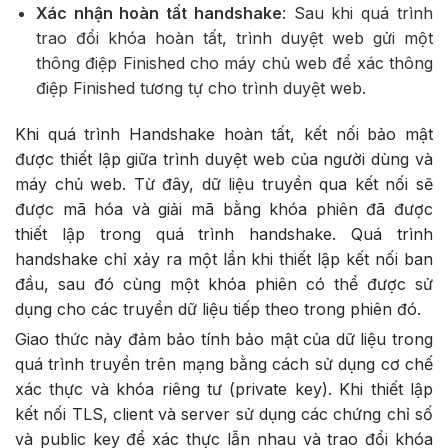
Xác nhận hoàn tất handshake
: Sau khi quá trình
trao đổi khóa hoàn tất, trình duyệt web gửi một
thông điệp Finished cho máy chủ web để xác thông
điệp Finished tương tự cho trình duyệt web.
Khi quá trình Handshake hoàn tất, kết nối bảo mật
được thiết lập giữa trình duyệt web của người dùng và
máy chủ web. Từ đây, dữ liệu truyền qua kết nối sẽ
được mã hóa và giải mã bằng khóa phiên đã được
thiết lập trong quá trình handshake. Quá trình
handshake chỉ xảy ra một lần khi thiết lập kết nối ban
đầu, sau đó cùng một khóa phiên có thể được sử
dụng cho các truyền dữ liệu tiếp theo trong phiên đó.
Giao thức này đảm bảo tính bảo mật của dữ liệu trong
quá trình truyền trên mạng bằng cách sử dụng cơ chế
xác thực và khóa riêng tư (private key). Khi thiết lập
kết nối TLS, client và server sử dụng các chứng chỉ số
và public key để xác thực lẫn nhau và trao đổi khóa