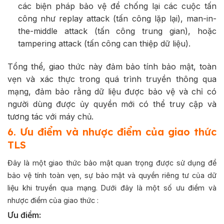
các biện pháp bảo vệ để chống lại các cuộc tấn
công như replay attack (tấn công lặp lại), man-in-
the-middle attack (tấn công trung gian), hoặc
tampering attack (tấn công can thiệp dữ liệu).
Tổng thể, giao thức này đảm bảo tính bảo mật, toàn
vẹn và xác thực trong quá trình truyền thông qua
mạng, đảm bảo rằng dữ liệu được bảo vệ và chỉ có
người dùng được ủy quyền mới có thể truy cập và
tương tác với máy chủ.
6. Ưu điểm và nhược điểm của giao thức
TLS
Đây là một giao thức bảo mật quan trọng được sử dụng để
bảo vệ tính toàn vẹn, sự bảo mật và quyền riêng tư của dữ
liệu khi truyền qua mạng. Dưới đây là một số ưu điểm và
nhược điểm của giao thức :
Ưu điểm: