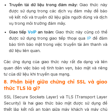
Truyền tải dữ liệu trong đám mây:
Giao thức này
được sử dụng trong các dịch vụ đám mây để bảo
vệ kết nối và truyền dữ liệu giữa người dùng và dịch
vụ trong môi trường đám mây.
Giao tiếp
VoIP
an toàn:
Giao thức này cũng có thể
được sử dụng trong giao tiếp thoại qua
IP
để đảm
bảo tính bảo mật trong việc truyền tải âm thanh và
dữ liệu liên quan.
Các ứng dụng của giao thức này rất đa dạng và liên
quan đến việc bảo vệ tính toàn vẹn, bảo mật và riêng
tư của dữ liệu khi truyền qua mạng.
8. Phân biệt giữa chứng chỉ SSL và giao
thức TLS là gì?
SSL (Secure Sockets Layer) và TLS (Transport Layer
Security) là hai giao thức bảo mật được sử dụng để
thiết lập kết nối an toàn giữa máy khách và máy chủ