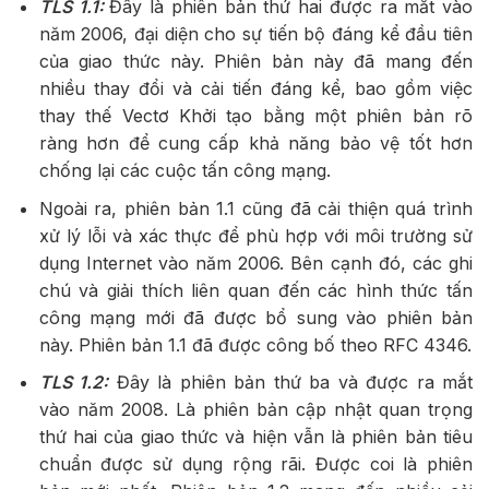
TLS 1.1:
Đây là phiên bản thứ hai được ra mắt vào
năm 2006, đại diện cho sự tiến bộ đáng kể đầu tiên
của giao thức này. Phiên bản này đã mang đến
nhiều thay đổi và cải tiến đáng kể, bao gồm việc
thay thế Vectơ Khởi tạo bằng một phiên bản rõ
ràng hơn để cung cấp khả năng bảo vệ tốt hơn
chống lại các cuộc tấn công mạng.
Ngoài ra, phiên bản 1.1 cũng đã cải thiện quá trình
xử lý lỗi và xác thực để phù hợp với môi trường sử
dụng Internet vào năm 2006. Bên cạnh đó, các ghi
chú và giải thích liên quan đến các hình thức tấn
công mạng mới đã được bổ sung vào phiên bản
này. Phiên bản 1.1 đã được công bố theo RFC 4346.
TLS 1.2:
Đây là phiên bản thứ ba và được ra mắt
vào năm 2008. Là phiên bản cập nhật quan trọng
thứ hai của giao thức và hiện vẫn là phiên bản tiêu
chuẩn được sử dụng rộng rãi. Được coi là phiên