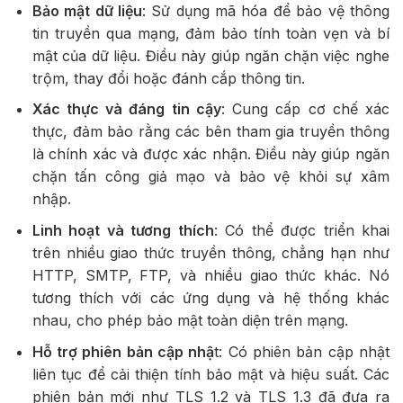
Bảo mật dữ liệu
: Sử dụng mã hóa để bảo vệ thông
tin truyền qua mạng, đảm bảo tính toàn vẹn và bí
mật của dữ liệu. Điều này giúp ngăn chặn việc nghe
trộm, thay đổi hoặc đánh cắp thông tin.
Xác thực và đáng tin cậy
: Cung cấp cơ chế xác
thực, đảm bảo rằng các bên tham gia truyền thông
là chính xác và được xác nhận. Điều này giúp ngăn
chặn tấn công giả mạo và bảo vệ khỏi sự xâm
nhập.
Linh hoạt và tương thích
: Có thể được triển khai
trên nhiều giao thức truyền thông, chẳng hạn như
HTTP, SMTP, FTP, và nhiều giao thức khác. Nó
tương thích với các ứng dụng và hệ thống khác
nhau, cho phép bảo mật toàn diện trên mạng.
Hỗ trợ phiên bản cập nhậ
t: Có phiên bản cập nhật
liên tục để cải thiện tính bảo mật và hiệu suất. Các
phiên bản mới như TLS 1.2 và TLS 1.3 đã đưa ra