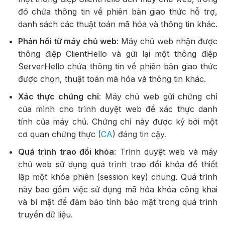
đó chứa thông tin về phiên bản giao thức hỗ trợ,
danh sách các thuật toán mã hóa và thông tin khác.
Phản hồi từ máy chủ web
: Máy chủ web nhận được
thông điệp ClientHello và gửi lại một thông điệp
ServerHello chứa thông tin về phiên bản giao thức
được chọn, thuật toán mã hóa và thông tin khác.
Xác thực chứng chỉ
: Máy chủ web gửi chứng chỉ
của mình cho trình duyệt web để xác thực danh
tính của máy chủ. Chứng chỉ này được ký bởi một
cơ quan chứng thực (
CA
) đáng tin cậy.
Quá trình trao đổi khóa
: Trình duyệt web và máy
chủ web sử dụng quá trình trao đổi khóa để thiết
lập một khóa phiên (session key) chung. Quá trình
này bao gồm việc sử dụng mã hóa khóa công khai
và bí mật để đảm bảo tính bảo mật trong quá trình
truyền dữ liệu.