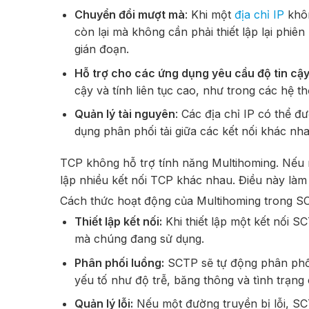
Chuyển đổi mượt mà
: Khi một
địa chỉ IP
khôn
còn lại mà không cần phải thiết lập lại phiên 
gián đoạn.
Hỗ trợ cho các ứng dụng yêu cầu độ tin cậ
cậy và tính liên tục cao, như trong các hệ t
Quản lý tài nguyên
: Các địa chỉ IP có thể 
dụng phân phối tải giữa các kết nối khác nh
TCP không hỗ trợ tính năng Multihoming. Nếu 
lập nhiều kết nối TCP khác nhau. Điều này làm 
Cách thức hoạt động của Multihoming trong S
Thiết lập kết nối:
Khi thiết lập một kết nối SCT
mà chúng đang sử dụng.
Phân phối luồng:
SCTP sẽ tự động phân phối
yếu tố như độ trễ, băng thông và tình trạng
Quản lý lỗi:
Nếu một đường truyền bị lỗi, SC