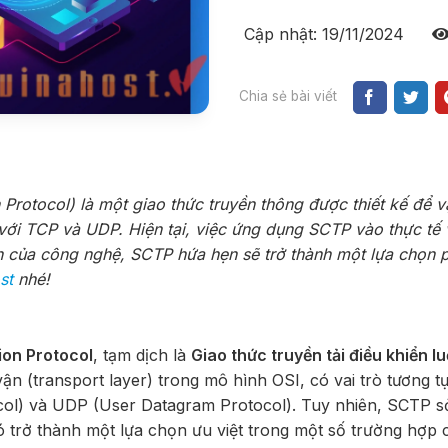
Cập nhật: 19/11/2024
Chia sẻ bài viết
Protocol) là một giao thức truyền thông được thiết kế để v
với TCP và UDP. Hiện tại, việc ứng dụng SCTP vào thực tế
ển của công nghệ, SCTP hứa hẹn sẽ trở thành một lựa chọn 
st
nhé!
ion Protocol
, tạm dịch là
Giao thức truyền tải điều khiển l
vận (transport layer) trong mô hình OSI, có vai trò tương t
ocol) và UDP (User Datagram Protocol). Tuy nhiên, SCTP 
ó trở thành một lựa chọn ưu việt trong một số trường hợp c