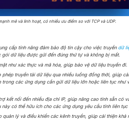
mạnh mẽ và linh hoạt, có nhiều ưu điểm so với TCP và UDP.
ng cấp tính năng đảm bảo độ tin cậy cho việc truyền
dữ li
 gói dữ liệu được gửi đến đúng thứ tự và không bị mất.
t như xác thực và mã hóa, giúp bảo vệ dữ liệu truyền đi.
 phép truyền tải dữ liệu qua nhiều luồng đồng thời, giúp cải
h trong các ứng dụng cần gửi dữ liệu lớn hoặc liên tục như 
rợ kết nối đến nhiều địa chỉ IP, giúp nâng cao tính sẵn có 
ều này có thể hữu ích cho các ứng dụng yêu cầu tính liên tục
 quản lý và điều khiển các kênh truyền, giúp cải thiện khả