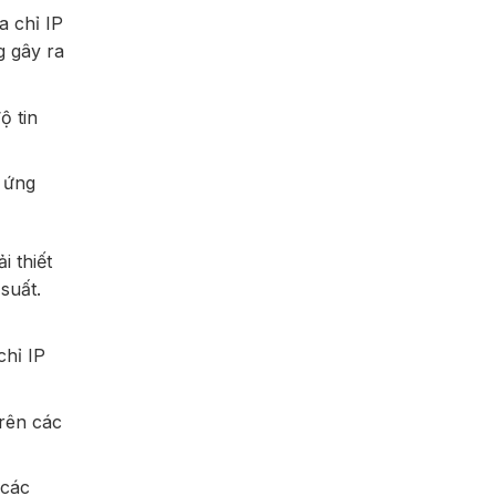
 chỉ IP
g gây ra
ộ tin
c ứng
 thiết
suất.
chỉ IP
rên các
 các