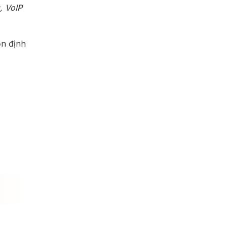
, VoIP
ổn định