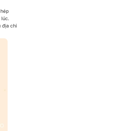
phép
lúc.
 địa chỉ