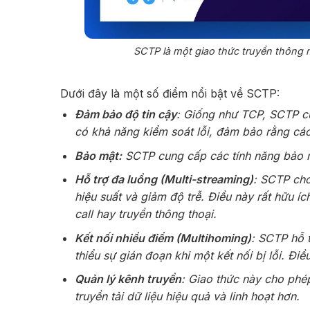
SCTP là một giao thức truyền thông 
Dưới đây là một số điểm nổi bật về SCTP:
Đảm bảo độ tin cậy
: Giống như TCP, SCTP cu
có khả năng kiểm soát lỗi, đảm bảo rằng các
Bảo mật:
SCTP cung cấp các tính năng bảo mậ
Hỗ trợ đa luồng (Multi-streaming)
: SCTP cho
hiệu suất và giảm độ trễ. Điều này rất hữu íc
call hay truyền thông thoại.
Kết nối nhiều điểm (Multihoming)
: SCTP hỗ t
thiểu sự gián đoạn khi một kết nối bị lỗi. Đi
Quản lý kênh truyền
: Giao thức này cho phép
truyền tải dữ liệu hiệu quả và linh hoạt hơn.