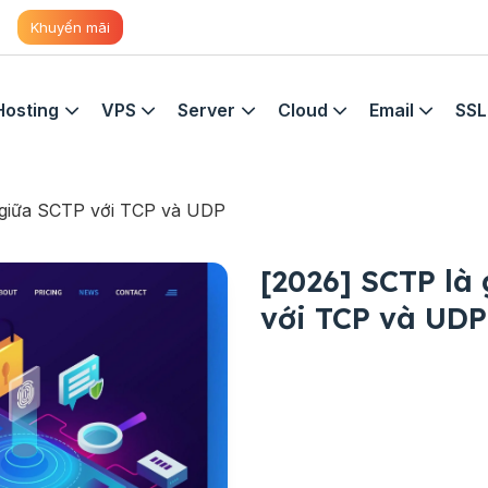
Khuyến mãi
Hosting
VPS
Server
Cloud
Email
SSL
h giữa SCTP với TCP và UDP
[2026] SCTP là 
với TCP và UDP