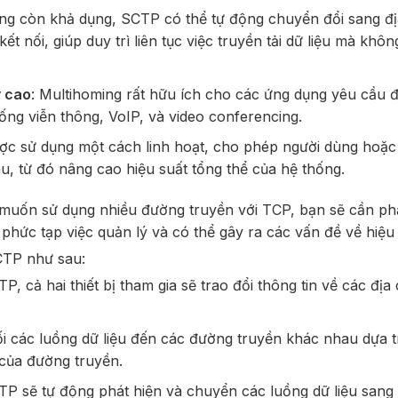
g còn khả dụng, SCTP có thể tự động chuyển đổi sang địa
kết nối, giúp duy trì liên tục việc truyền tải dữ liệu mà khôn
y cao
: Multihoming rất hữu ích cho các ứng dụng yêu cầu đ
hống viễn thông, VoIP, và video conferencing.
được sử dụng một cách linh hoạt, cho phép người dùng hoặ
au, từ đó nâng cao hiệu suất tổng thể của hệ thống.
muốn sử dụng nhiều đường truyền với TCP, bạn sẽ cần phải
phức tạp việc quản lý và có thể gây ra các vấn đề về hiệu 
CTP như sau:
P, cả hai thiết bị tham gia sẽ trao đổi thông tin về các địa 
 các luồng dữ liệu đến các đường truyền khác nhau dựa t
 của đường truyền.
TP sẽ tự động phát hiện và chuyển các luồng dữ liệu sang