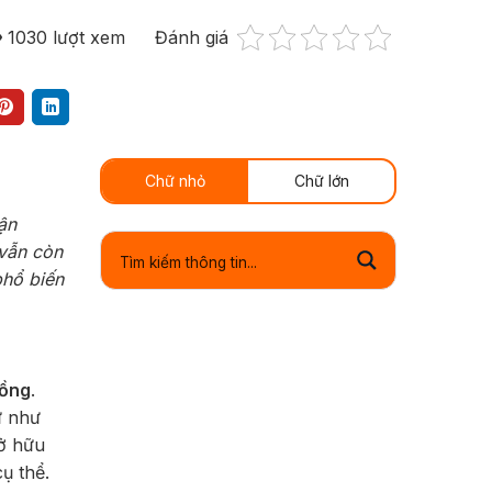
1030
lượt xem
Đánh giá
Chữ nhỏ
Chữ lớn
ận
 vẫn còn
phổ biến
uồng
.
ự như
sở hữu
ụ thể.