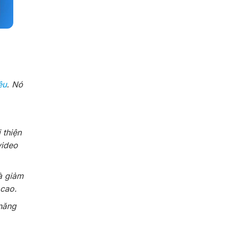
ệu
. Nó
 thiện
video
và giảm
 cao.
 năng