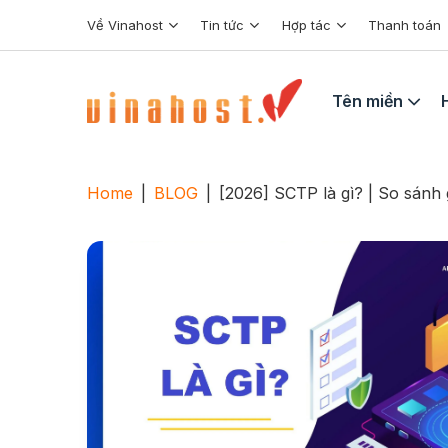
Skip
Về Vinahost
Tin tức
Hợp tác
Thanh toán
to
content
Tên miền
Home
|
BLOG
|
[2026] SCTP là gì? | So sán