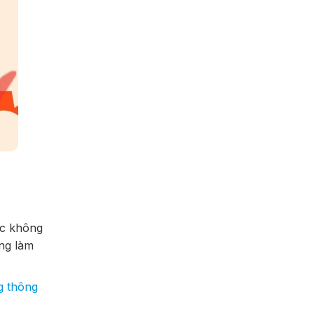
ặc không
ng làm
g thông