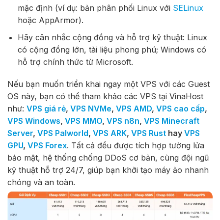
mặc định (ví dụ: bản phân phối Linux với
SELinux
hoặc AppArmor).
Hãy cân nhắc cộng đồng và hỗ trợ kỹ thuật
: Linux
có cộng đồng lớn, tài liệu phong phú; Windows có
hỗ trợ chính thức từ Microsoft.
Nếu bạn muốn triển khai ngay một VPS với các Guest
OS này, bạn có thể tham khảo các VPS tại VinaHost
như:
VPS giá rẻ
,
VPS NVMe
,
VPS AMD
,
VPS cao cấp
,
VPS Windows
,
VPS MMO
,
VPS n8n
,
VPS Minecraft
Server
,
VPS Palworld
,
VPS ARK
,
VPS Rust
hay
VPS
GPU
,
VPS Forex
. Tất cả đều được tích hợp tường lửa
bảo mật, hệ thống chống DDoS cơ bản, cùng đội ngũ
kỹ thuật hỗ trợ 24/7, giúp bạn khởi tạo máy ảo nhanh
chóng và an toàn.