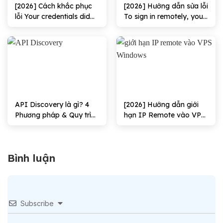
[2026] Cách khắc phục
[2026] Hướng dẫn sửa lỗi
lỗi Your credentials did
To sign in remotely, you
not work hiệu quả
need the right to sign in
through Remote
Desktop Services hiệu
quả
API Discovery là gì? 4
[2026] Hướng dẫn giới
Phương pháp & Quy trình
hạn IP Remote vào VPS
triển khai
Windows Hiệu quả
Bình luận
Subscribe