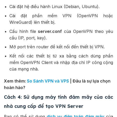
Cài đặt hệ điều hành Linux (Debian, Ubuntu).
Cài đặt phần mềm VPN (OpenVPN hoặc
WireGuard) lên thiết bị.
Cấu hình file
server.conf
của OpenVPN theo yêu
cầu (IP, port, key).
Mở port trên router để kết nối đến thiết bị VPN.
Kết nối các thiết bị từ xa bằng cách dùng phần
mềm OpenVPN Client và nhập địa chỉ IP công cộng
của mạng nhà.
Xem thêm:
So Sánh VPN và VPS
| Đâu là sự lựa chọn
hoàn hảo?
Cách 4: Sử dụng máy tính đám mây của các
nhà cung cấp để tạo VPN Server
Bạn có thể sử dụng
dịch vụ điện toán đám mây
của