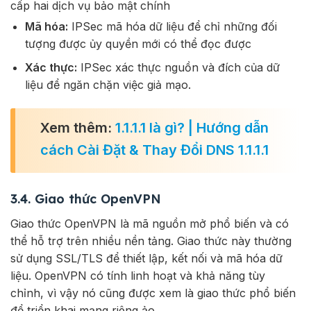
cấp hai dịch vụ bảo mật chính
Mã hóa:
IPSec mã hóa dữ liệu để chỉ những đối
tượng được ủy quyền mới có thể đọc được
Xác thực:
IPSec xác thực nguồn và đích của dữ
liệu để ngăn chặn việc giả mạo.
Xem thêm:
1.1.1.1 là gì? | Hướng dẫn
cách Cài Đặt & Thay Đổi DNS 1.1.1.1
3.4. Giao thức OpenVPN
Giao thức OpenVPN là mã nguồn mở phổ biến và có
thể hỗ trợ trên nhiều nền tảng. Giao thức này thường
sử dụng SSL/TLS để thiết lập, kết nối và mã hóa dữ
liệu. OpenVPN có tính linh hoạt và khả năng tùy
chỉnh, vì vậy nó cũng được xem là giao thức phổ biến
để triển khai mạng riêng ảo.