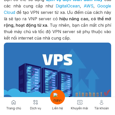
các nhà cung cấp như
DigitalOcean
,
AWS
,
Google
Cloud
để tạo VPN server từ xa. Ưu điểm của cách này
là sẽ tạo ra VNP server có
hiệu năng cao, có thể mở
rộng, hoạt động từ xa
. Tuy nhiên, bạn cần mất chi phí
thuê máy chủ và tốc độ VPN server sẽ phụ thuộc vào
kết nối internet của nhà cung cấp.
Bạn có thể sử dụng dịch vụ VPS để tạo VPN server từ xa.
Trang chủ
Dịch vụ
Liên hệ
Khuyến mãi
Tài khoản