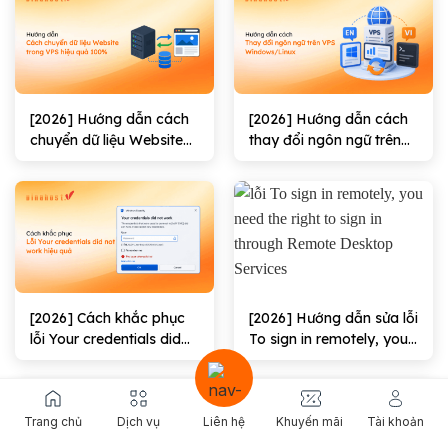
[2026] Hướng dẫn cách
[2026] Hướng dẫn cách
chuyển dữ liệu Website
thay đổi ngôn ngữ trên
trong VPS hiệu quả
VPS Windows/Linux
100%
[2026] Cách khắc phục
[2026] Hướng dẫn sửa lỗi
lỗi Your credentials did
To sign in remotely, you
not work hiệu quả
need the right to sign in
through Remote
Desktop Services hiệu
quả
Trang chủ
Dịch vụ
Liên hệ
Khuyến mãi
Tài khoản