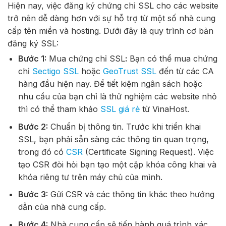
Hiện nay, việc đăng ký chứng chỉ SSL cho các website
trở nên dễ dàng hơn với sự hỗ trợ từ một số nhà cung
cấp tên miền và hosting. Dưới đây là quy trình cơ bản
đăng ký SSL:
Bước 1:
Mua chứng chỉ SSL
:
Bạn có thể mua chứng
chỉ
Sectigo SSL
hoặc
GeoTrust SSL
đến từ các CA
hàng đầu hiện nay. Để tiết kiệm ngân sách hoặc
nhu cầu của bạn chỉ là thử nghiệm các website nhỏ
thì có thể tham khảo
SSL giá rẻ
từ VinaHost.
Bước 2:
Chuẩn bị thông tin. Trước khi triển khai
SSL, bạn phải sẵn sàng các thông tin quan trọng,
trong đó có
CSR
(Certificate Signing Request). Việc
tạo CSR đòi hỏi bạn tạo một cặp khóa công khai và
khóa riêng tư trên máy chủ của mình.
Bước 3:
Gửi CSR và các thông tin khác theo hướng
dẫn của nhà cung cấp.
Bước 4:
Nhà cung cấp sẽ tiến hành quá trình xác