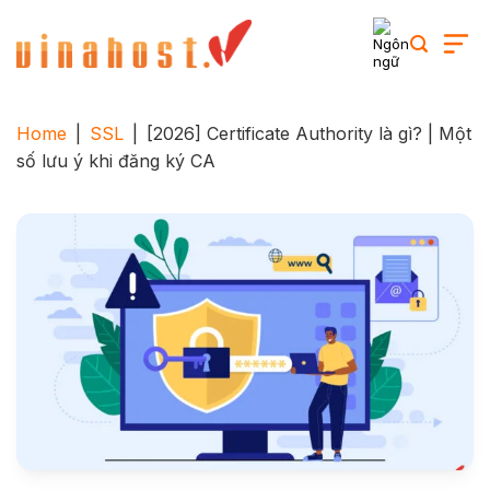
Skip
to
content
Home
|
SSL
|
[2026] Certificate Authority là gì? | Một
số lưu ý khi đăng ký CA