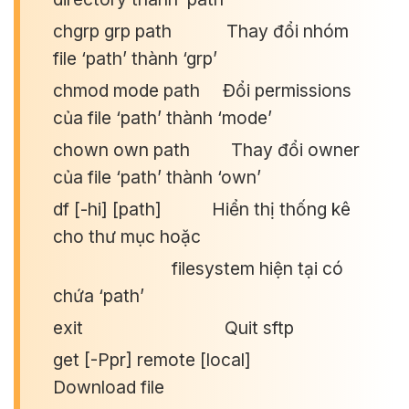
chgrp grp path Thay đổi nhóm
file ‘path’ thành ‘grp’
chmod mode path Đổi permissions
của file ‘path’ thành ‘mode’
chown own path Thay đổi owner
của file ‘path’ thành ‘own’
df [-hi] [path] Hiển thị thống kê
cho thư mục hoặc
filesystem hiện tại có
chứa ‘path’
exit Quit sftp
get [-Ppr] remote [local]
Download file