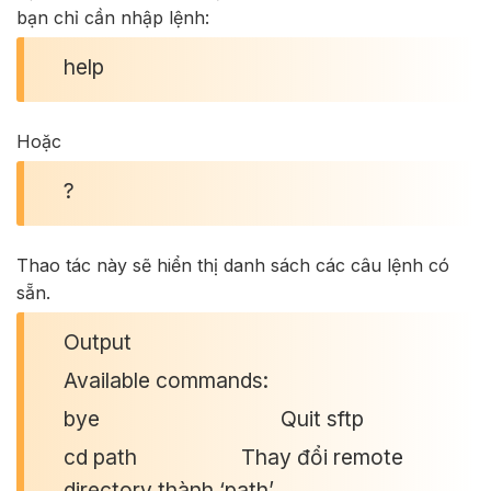
bạn chỉ cần nhập lệnh:
help
Hoặc
?
Thao tác này sẽ hiển thị danh sách các câu lệnh có
sẵn.
Output
Available commands:
bye Quit sftp
cd path Thay đổi remote
directory thành ‘path’