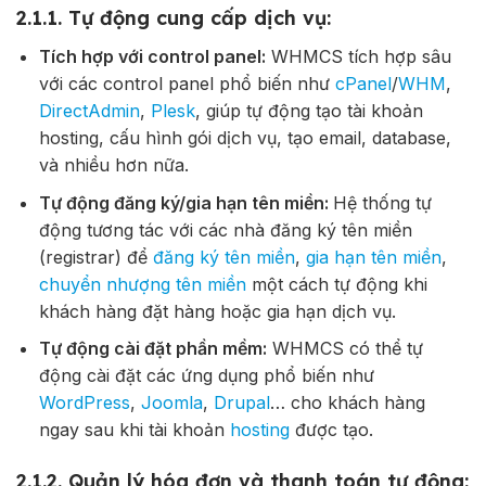
2.1.1. Tự động cung cấp dịch vụ:
Tích hợp với control panel:
WHMCS tích hợp sâu
với các control panel phổ biến như
cPanel
/
WHM
,
DirectAdmin
,
Plesk
, giúp tự động tạo tài khoản
hosting, cấu hình gói dịch vụ, tạo email, database,
và nhiều hơn nữa.
Tự động đăng ký/gia hạn tên miền:
Hệ thống
tự
động tương tác với các nhà đăng ký tên miền
(registrar) để
đăng ký tên miền
,
gia hạn tên miền
,
chuyển nhượng tên miền
một cách tự động khi
khách hàng đặt hàng hoặc gia hạn dịch vụ.
Tự động cài đặt phần mềm:
WHMCS có thể tự
động cài đặt các ứng dụng phổ biến như
WordPress
,
Joomla
,
Drupal
… cho khách hàng
ngay sau khi tài khoản
hosting
được tạo.
2.1.2. Quản lý hóa đơn và thanh toán tự động: