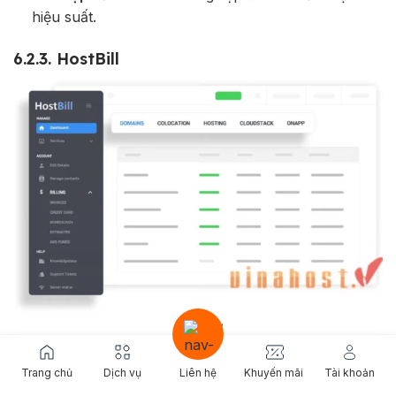
hiệu suất.
6.2.3. HostBill
Hostbill
Trang chủ
Dịch vụ
Liên hệ
Khuyến mãi
Tài khoản
HostBill là một nền tảng mạnh mẽ và linh hoạt, cung