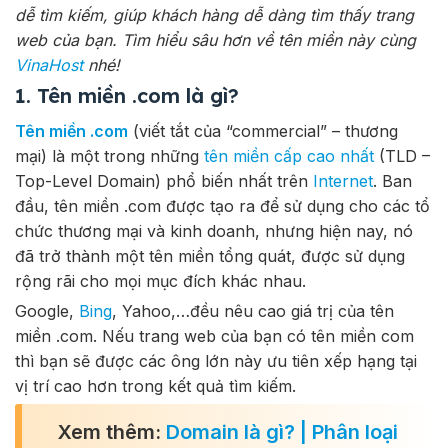
dễ tìm kiếm, giúp khách hàng dễ dàng tìm thấy trang
web của bạn. Tìm hiểu sâu hơn về tên miền này cùng
VinaHost
nhé!
1. Tên miền .com là gì?
Tên miền .com
(viết tắt của “commercial” – thương
mại) là một trong những
tên miền cấp cao nhất
(TLD –
Top-Level Domain) phổ biến nhất trên
Internet
. Ban
đầu, tên miền .com được tạo ra để sử dụng cho các tổ
chức thương mại và kinh doanh, nhưng hiện nay, nó
đã trở thành một tên miền tổng quát, được sử dụng
rộng rãi cho mọi mục đích khác nhau.
Google,
Bing
, Yahoo,…đều nêu cao giá trị của tên
miền .com. Nếu trang web của bạn có tên miền com
thì bạn sẽ được các ông lớn này ưu tiên xếp hạng tại
vị trí cao hơn trong kết quả tìm kiếm.
Xem thêm:
Domain là gì? | Phân loại