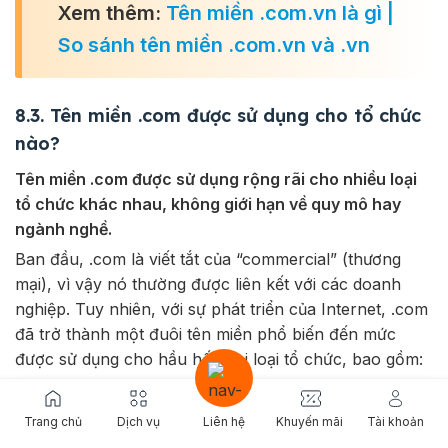
Xem thêm:
Tên miền .com.vn là gì |
So sánh tên miền .com.vn và .vn
8.3. Tên miền .com được sử dụng cho tổ chức
nào?
Tên miền .com được sử dụng rộng rãi cho nhiều loại
tổ chức khác nhau, không giới hạn về quy mô hay
ngành nghề.
Ban đầu, .com là viết tắt của “commercial” (thương
mại), vì vậy nó thường được liên kết với các doanh
nghiệp. Tuy nhiên, với sự phát triển của Internet, .com
đã trở thành một đuôi tên miền phổ biến đến mức
được sử dụng cho hầu hết mọi loại tổ chức, bao gồm:
Các công ty lớn nhỏ:
Từ các tập đoàn đa quốc gia
cho đến các doanh nghiệp nhỏ và vừa.
Trang chủ
Dịch vụ
Liên hệ
Khuyến mãi
Tài khoản