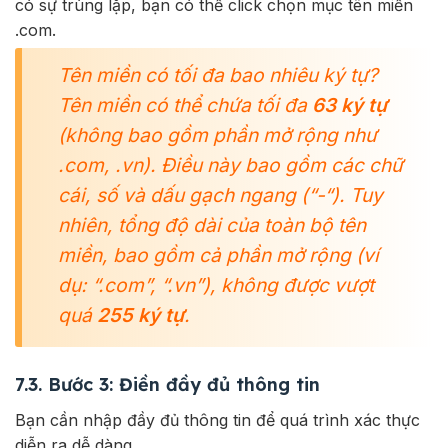
có sự trùng lặp, bạn có thể click chọn mục tên miền
.com.
Tên miền có tối đa bao nhiêu ký tự?
Tên miền có thể chứa tối đa
63 ký tự
(không bao gồm phần mở rộng như
.com, .vn). Điều này bao gồm các chữ
cái, số và dấu gạch ngang (“-“). Tuy
nhiên, tổng độ dài của toàn bộ tên
miền, bao gồm cả phần mở rộng (ví
dụ: “.com”, “.vn”), không được vượt
quá
255 ký tự
.
7.3. Bước 3: Điền đầy đủ thông tin
Bạn cần nhập đầy đủ thông tin để quá trình xác thực
diễn ra dễ dàng.