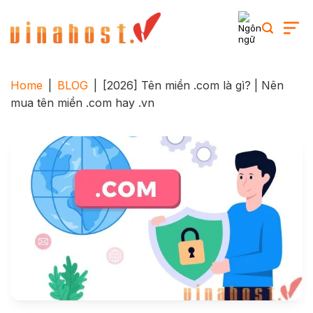
Skip
to
content
Home
|
BLOG
|
[2026] Tên miền .com là gì? | Nên
mua tên miền .com hay .vn