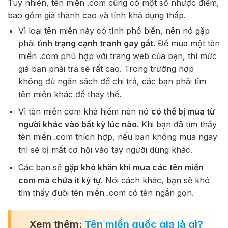
Tuy nhiên, tên miền .com cũng có một số nhược điểm,
bao gồm giá thành cao và tính khả dụng thấp.
Vì loại tên miền này có tính phổ biến, nên nó gặp
phải
tình trạng cạnh tranh gay gắt.
Để mua một tên
miền .com phù hợp với trang web của bạn, thì mức
giá bạn phải trả sẽ rất cao. Trong trường hợp
không đủ ngân sách để chi trả, các bạn phải tìm
tên miền khác để thay thế.
Vì tên miền com khá hiếm nên nó
có thể bị mua từ
người khác vào bất kỳ lúc nào
. Khi bạn đã tìm thấy
tên miền .com thích hợp, nếu bạn không mua ngay
thì sẽ bị mất cơ hội vào tay người dùng khác.
Các bạn sẽ
gặp khó khăn khi mua các tên miền
com mà chứa ít ký tự
. Nói cách khác, bạn sẽ khó
tìm thấy đuôi tên miền .com có tên ngắn gọn.
Xem thêm:
Tên miền quốc gia là gì?