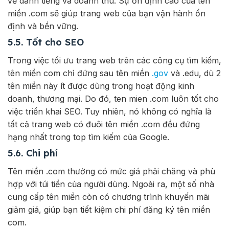
về danh tiếng và doanh thu. Sự ổn định cao của tên
miền .com sẽ giúp trang web của bạn vận hành ổn
định và bền vững.
5.5. Tốt cho SEO
Trong việc tối ưu trang web trên các công cụ tìm kiếm,
tên miền com chỉ đứng sau tên miền
.gov
và .edu, dù 2
tên miền này ít được dùng trong hoạt động kinh
doanh, thương mại. Do đó, ten mien .com luôn tốt cho
việc triển khai SEO.
Tuy nhiên, nó không có nghĩa là
tất cả trang web có đuôi tên miền .com đều đứng
hạng nhất trong top tìm kiếm của Google.
5.6. Chi phí
Tên miền .com thường có mức giá phải chăng và phù
hợp với túi tiền của người dùng.
Ngoài ra, một số nhà
cung cấp tên miền còn có chương trình khuyến mãi
giảm giá, giúp bạn tiết kiệm chi phí đăng ký tên miền
com.