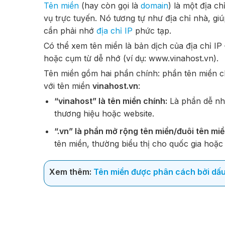
Tên miền
(hay còn gọi là
domain
) là một địa c
vụ trực tuyến. Nó tương tự như địa chỉ nhà, g
cần phải nhớ
địa chỉ IP
phức tạp.
Có thể xem tên miền là bản dịch của địa chỉ IP
hoặc cụm từ dễ nhớ (ví dụ: www.vinahost.vn).
Tên miền gồm hai phần chính: phần tên miền ch
với tên miền
vinahost.vn
:
“vinahost” là tên miền chính:
Là phần dễ nhớ
thương hiệu hoặc website.
“.vn” là phần mở rộng tên miền/đuôi tên mi
tên miền, thường biểu thị cho quốc gia hoặc 
Xem thêm:
Tên miền được phân cách bởi dấu