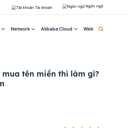
Ngôn ngữ
Tài khoản
Network
Alibaba Cloud
Web
 mua tên miền thì làm gì?
àm