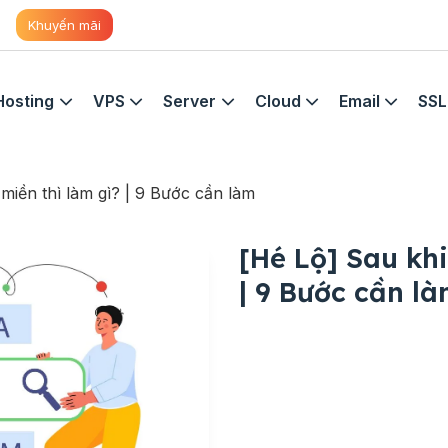
Khuyến mãi
Hosting
VPS
Server
Cloud
Email
SSL
miền thì làm gì? | 9 Bước cần làm
[Hé Lộ] Sau khi
| 9 Bước cần l