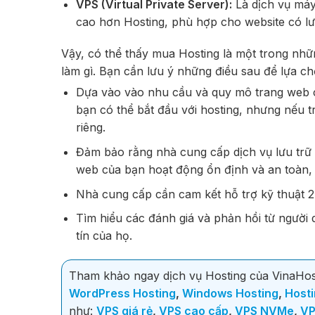
VPS (Virtual Private Server):
Là dịch vụ máy
cao hơn Hosting, phù hợp cho website có lư
Vậy, có thể thấy mua Hosting là một trong nhữ
làm gì. Bạn cần lưu ý những điều sau để lựa c
Dựa vào vào nhu cầu và quy mô trang web củ
bạn có thể bắt đầu với hosting, nhưng nếu
riêng.
Đảm bảo rằng nhà cung cấp dịch vụ lưu trữ 
web của bạn hoạt động ổn định và an toàn,
Nhà cung cấp cần cam kết hỗ trợ kỹ thuật 24
Tìm hiểu các đánh giá và phản hồi từ người 
tín của họ.
Tham khảo ngay dịch vụ Hosting của VinaHo
WordPress Hosting
,
Windows Hosting
,
Host
như:
VPS giá rẻ
,
VPS cao cấp
,
VPS NVMe
,
VP