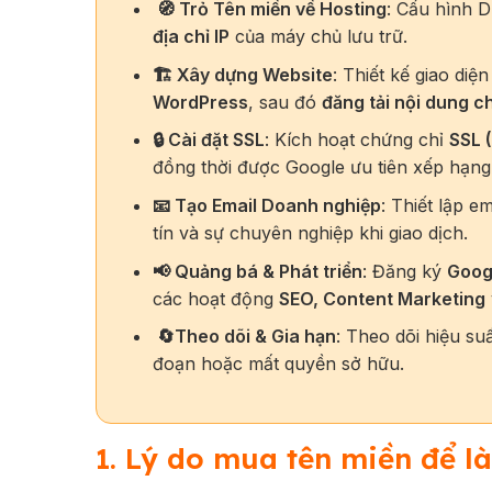
🧭 Trỏ Tên miền về Hosting
: Cấu hình 
địa chỉ IP
của máy chủ lưu trữ.
🏗️ Xây dựng Website
: Thiết kế giao di
WordPress
, sau đó
đăng tải nội dung c
🔒 Cài đặt SSL
: Kích hoạt chứng chỉ
SSL 
đồng thời được Google ưu tiên xếp hạng
📧 Tạo Email Doanh nghiệp
: Thiết lập e
tín và sự chuyên nghiệp khi giao dịch.
📢 Quảng bá & Phát triển
: Đăng ký
Goog
các hoạt động
SEO, Content Marketing
🔄Theo dõi & Gia hạn
: Theo dõi hiệu su
đoạn hoặc mất quyền sở hữu.
1. Lý do mua tên miền để l