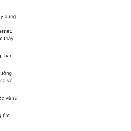
ây dựng
ernet.
m thấy
úp bạn
 tưởng
so với
ớc và sử
g tìm