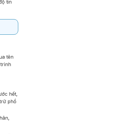
ộ tin
ua tên
trình
ước hết,
trữ phổ
hân,