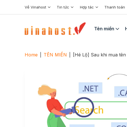
Skip
Về Vinahost
Tin tức
Hợp tác
Thanh toán
to
content
Tên miền
Home
|
TÊN MIỀN
|
[Hé Lộ] Sau khi mua tên 