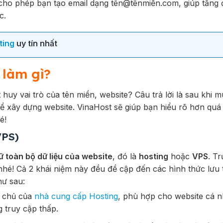
ho phép bạn tạo email dạng tên@tênmiền.com, giúp tăng đ
c.
ting
uy tín nhất
 làm gì?
huy vai trò của tên miền, website? Câu trả lời là sau khi m
 xây dựng website. VinaHost sẽ giúp bạn hiểu rõ hơn quá 
é!
VPS)
rữ toàn bộ dữ liệu của website
, đó là
hosting
hoặc
VPS
. Tr
hé! Cả 2 khái niệm này đều đề cập đến các hình thức lưu 
hư sau:
y chủ của
nhà cung cấp Hosting
, phù hợp cho website cá n
 truy cập thấp.