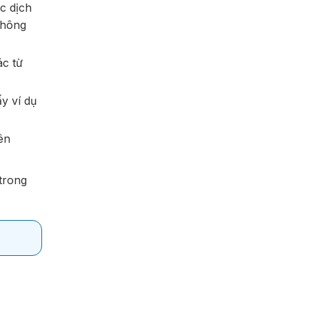
c dịch
không
c từ
y ví dụ
ên
trong