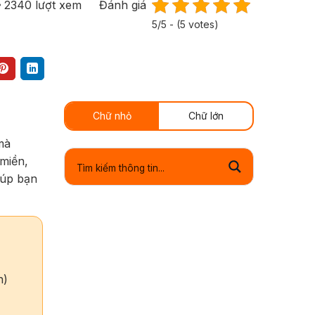
2340
lượt xem
Đánh giá
5/5 - (5 votes)
Chữ nhỏ
Chữ lớn
mà
 miền,
iúp bạn
n)