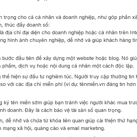
uan trọng cho cả cá nhân và doanh nghiệp, như góp phần x
n, thúc đẩy doanh số:
à địa chỉ đại diện cho doanh nghiệp hoặc cá nhân trên Int
dựng hình ảnh chuyên nghiệp, dễ nhớ và giúp khách hàng tì
 bước đầu tiên để xây dựng một website hoặc blog. Nó gi
ản phẩm, dịch vụ hoặc nội dung cá nhân một cách độc lập.
 thể hiện sự đầu tư nghiêm túc. Người truy cập thường tin
 với các địa chỉ miễn phí (ví dụ: tênmiền.vn đáng tin hơn 
 ký tên miền sớm giúp bạn tránh việc người khác mua trư
inh doanh. Đây là cách bảo vệ tài sản số quan trọng.
 dễ nhớ và chứa từ khóa liên quan giúp cải thiện thứ hạn
n mạng xã hội, quảng cáo và email marketing.