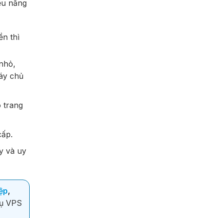
ệu năng
ền thì
nhỏ,
áy chủ
 trang
cấp.
y và uy
ệp
,
vụ VPS