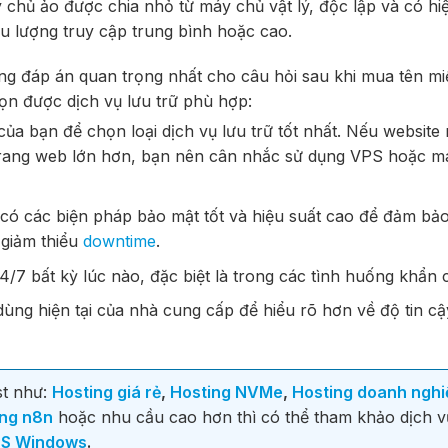
 chủ ảo được chia nhỏ từ máy chủ vật lý, độc lập và có hi
u lượng truy cập trung bình hoặc cao.
ng đáp án quan trọng nhất cho câu hỏi sau khi mua tên mi
họn được dịch vụ lưu trữ phù hợp:
a bạn để chọn loại dịch vụ lưu trữ tốt nhất. Nếu website 
 trang web lớn hơn, bạn nên cân nhắc sử dụng VPS hoặc m
có các biện pháp bảo mật tốt và hiệu suất cao để đảm bảo
 giảm thiểu
downtime
.
/7 bất kỳ lúc nào, đặc biệt là trong các tình huống khẩn 
dùng hiện tại của nhà cung cấp để hiểu rõ hơn về độ tin cậ
st như:
Hosting giá rẻ
,
Hosting NVMe
,
Hosting doanh nghi
ing n8n
hoặc nhu cầu cao hơn thì có thể tham khảo dịch 
S Windows
.