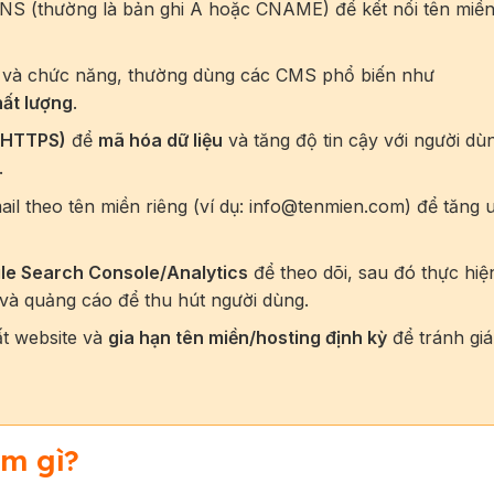
DNS (thường là bản ghi A hoặc CNAME) để kết nối tên miền
ện và chức năng, thường dùng các CMS phổ biến như
hất lượng
.
(HTTPS)
để
mã hóa dữ liệu
và tăng độ tin cậy với người dù
.
mail theo tên miền riêng (ví dụ: info@tenmien.com) để tăng 
le Search Console/Analytics
để theo dõi, sau đó thực hiệ
và quảng cáo để thu hút người dùng.
ất website và
gia hạn tên miền/hosting định kỳ
để tránh gi
àm gì?