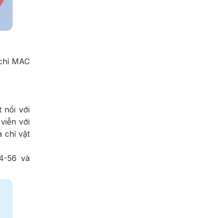
 chỉ MAC
 nối với
viễn với
 chỉ vật
34-56 và