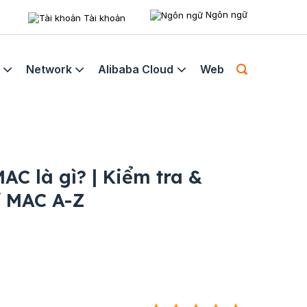
Ngôn ngữ
Tài khoản
Network
Alibaba Cloud
Web
MAC là gì? | Kiểm tra &
ỉ MAC A-Z