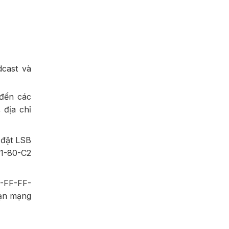
dcast và
 đến các
 địa chỉ
 đặt LSB
01-80-C2
F-FF-FF-
oạn mạng