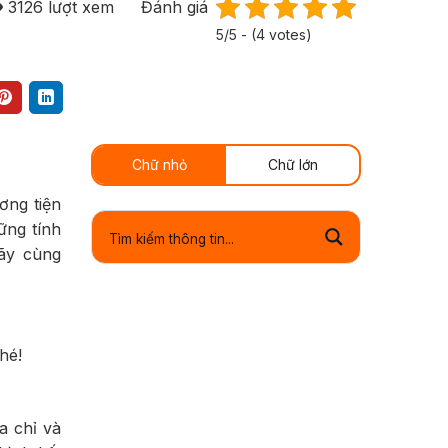
3126
lượt xem
Đánh giá
5/5 - (4 votes)
Chữ nhỏ
Chữ lớn
ơng tiện
ững tính
Hãy cùng
hé!
a chỉ và