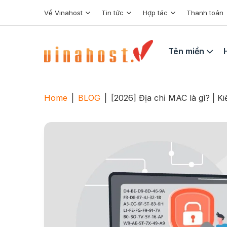
Skip
Về Vinahost
Tin tức
Hợp tác
Thanh toán
to
content
Tên miền
Home
|
BLOG
|
[2026] Địa chỉ MAC là gì? | K