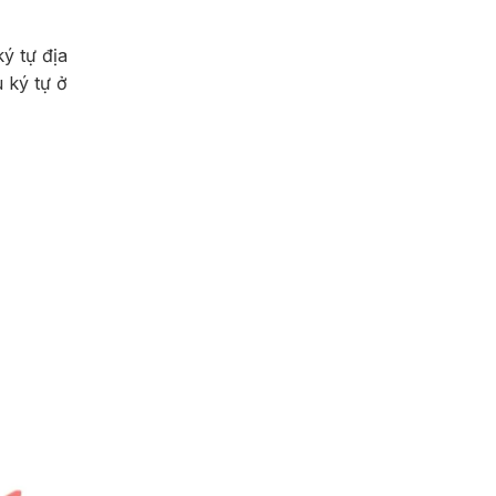
ý tự địa
 ký tự ở