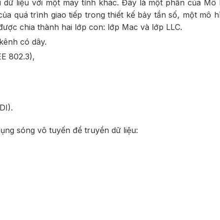
 dữ liệu với một máy tính khác. Đây là một phần của Mô 
a quá trình giao tiếp trong thiết kế bảy tần số, một mô h
 được chia thành hai lớp con: lớp Mac và lớp LLC.
kênh có dây.
E 802.3),
DI).
ụng sóng vô tuyến để truyền dữ liệu: