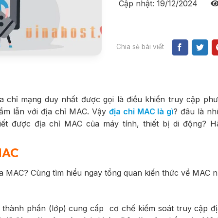
Cập nhật: 19/12/2024
Chia sẻ bài viết
ịa chỉ mạng duy nhất được gọi là điều khiển truy cập phư
hầm lẫn với địa chỉ MAC. Vậy
địa chỉ MAC là gì
? đâu là nh
ết được địa chỉ MAC của máy tính, thiết bị di động? 
MAC
ủa MAC? Cùng tìm hiểu ngay tổng quan kiến thức về MAC n
t thành phần (lớp) cung cấp cơ chế kiểm soát truy cập đị