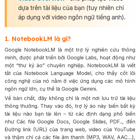
dựa trên tài liệu của bạn (tuy nhiên chỉ
áp dụng với video ngôn ngữ tiếng anh).
1. NotebookLM là gì?
Google NotebookLM là một trợ lý nghiên cứu thông
minh, được phát triển bởi Google Labs, hoạt động như
một “thư ký ảo” chuyên nghiệp. NotebookLM là viết
tắt của Notebook Language Model, cho thấy cốt lõi
công nghệ của nó nằm ở việc ứng dụng các mô hình
ngôn ngữ lớn, cụ thể là Google Gemini.
Về bản chất, đây không chỉ là một nơi lưu trữ tài liệu
thông thường. Thay vào đó, trợ lý ảo này biến bất kỳ
tài liệu nào bạn tải lên – từ các định dạng phổ biến
như Các file Google Docs, Google Slides, PDF.., đến
Đường link (URL) của trang web, video của YouTube
và thậm chí cả các file âm thanh (MP3, WAV, AAC…),