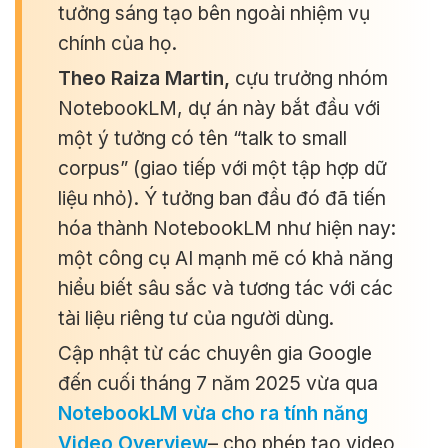
tưởng sáng tạo bên ngoài nhiệm vụ
chính của họ.
Theo Raiza Martin,
cựu trưởng nhóm
NotebookLM, dự án này bắt đầu với
một ý tưởng có tên “talk to small
corpus” (giao tiếp với một tập hợp dữ
liệu nhỏ). Ý tưởng ban đầu đó đã tiến
hóa thành NotebookLM như hiện nay:
một công cụ AI mạnh mẽ có khả năng
hiểu biết sâu sắc và tương tác với các
tài liệu riêng tư của người dùng.
Cập nhật từ các chuyên gia Google
đến cuối tháng 7 năm 2025 vừa qua
NotebookLM vừa cho ra tính năng
Video Overview
– cho phép tạo video