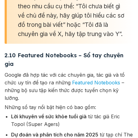
theo nhu cầu cụ thể: “Tôi chưa biết gì
về chủ đề này, hãy giúp tôi hiểu các sơ
đồ trong bài viết” hoặc “Tôi đã là
chuyên gia về X, hãy tập trung vào Y”.
2.10 Featured Notebooks – Sổ tay chuyên
gia
Google đã hợp tác với các chuyên gia, tác giả và tổ
chức uy tín để tạo ra những
Featured Notebooks
–
những bộ sưu tập kiến thức được tuyển chọn kỹ
lưỡng.
Những sổ tay nổi bật hiện có bao gồm:
Lời khuyên về sức khỏe tuổi già
từ tác giả Eric
Topol (Super Agers)
Dự đoán và phân tích cho năm 2025
từ tạp chí The