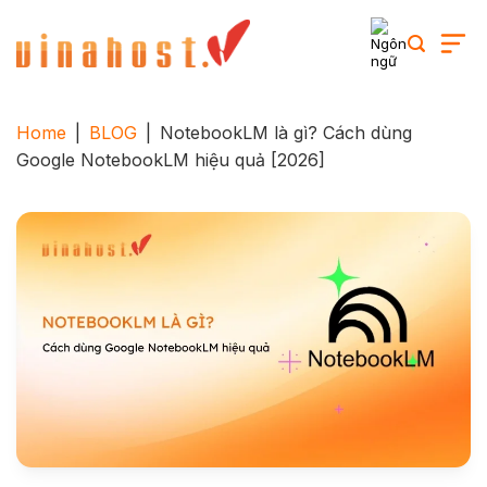
Skip
to
content
Home
|
BLOG
|
NotebookLM là gì? Cách dùng
Google NotebookLM hiệu quả [2026]