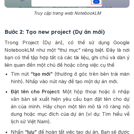
Truy cập trang web NotebookLM
Bước 2: Tạo new project (Dự án mới)
Trong Project (Dự án), có thể sử dụng Google
NotebookLM như một “thư mục” riêng biệt. Đây là nơi
bạn có thể tập hợp tất cả các tài liệu, ghi chú và dàn ý
liên quan đến một chủ đề hoặc công việc cụ thể
Tìm nút
“tạo mới”
(thường ở góc trên bên trái màn
hình). Nhấp vào nút này để tạo một dự án mới.
Đặt tên cho Project:
Một hộp thoại hoặc ô nhập
văn bản sẽ xuất hiện yêu cầu bạn đặt tên cho dự
án của mình. Hãy chọn một tên mô tả rõ ràng nội
dung hoặc mục đích của dự án (ví dụ: Tìm hiểu về
lịch sử Việt Nam).
Nhấn
“lưu”
để hoàn tất việc tạo dự án. Bạn sẽ được