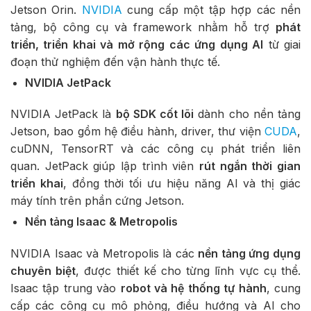
Jetson Orin.
NVIDIA
cung cấp một tập hợp các nền
tảng, bộ công cụ và framework nhằm hỗ trợ
phát
triển, triển khai và mở rộng các ứng dụng AI
từ giai
đoạn thử nghiệm đến vận hành thực tế.
NVIDIA JetPack
NVIDIA JetPack là
bộ SDK cốt lõi
dành cho nền tảng
Jetson, bao gồm hệ điều hành, driver, thư viện
CUDA
,
cuDNN, TensorRT và các công cụ phát triển liên
quan. JetPack giúp lập trình viên
rút ngắn thời gian
triển khai
, đồng thời tối ưu hiệu năng AI và thị giác
máy tính trên phần cứng Jetson.
Nền tảng Isaac & Metropolis
NVIDIA Isaac và Metropolis là các
nền tảng ứng dụng
chuyên biệt
, được thiết kế cho từng lĩnh vực cụ thể.
Isaac tập trung vào
robot và hệ thống tự hành
, cung
cấp các công cụ mô phỏng, điều hướng và AI cho