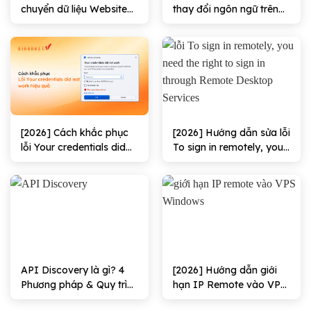
chuyển dữ liệu Website
thay đổi ngôn ngữ trên
trong VPS hiệu quả
VPS Windows/Linux
100%
[2026] Cách khắc phục
[2026] Hướng dẫn sửa lỗi
lỗi Your credentials did
To sign in remotely, you
not work hiệu quả
need the right to sign in
through Remote
Desktop Services hiệu
quả
API Discovery là gì? 4
[2026] Hướng dẫn giới
Phương pháp & Quy trình
hạn IP Remote vào VPS
triển khai
Windows Hiệu quả