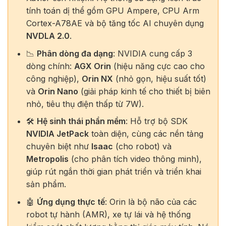
tính toán dị thể gồm GPU Ampere, CPU Arm
Cortex-A78AE và bộ tăng tốc AI chuyên dụng
NVDLA 2.0
.
📉
Phân dòng đa dạng
: NVIDIA cung cấp 3
dòng chính:
AGX Orin
(hiệu năng cực cao cho
công nghiệp),
Orin NX
(nhỏ gọn, hiệu suất tốt)
và
Orin Nano
(giải pháp kinh tế cho thiết bị biên
nhỏ, tiêu thụ điện thấp từ 7W).
🛠️
Hệ sinh thái phần mềm
: Hỗ trợ bộ SDK
NVIDIA JetPack
toàn diện, cùng các nền tảng
chuyên biệt như
Isaac
(cho robot) và
Metropolis
(cho phân tích video thông minh),
giúp rút ngắn thời gian phát triển và triển khai
sản phẩm.
🤖
Ứng dụng thực tế
: Orin là bộ não của các
robot tự hành (AMR), xe tự lái và hệ thống