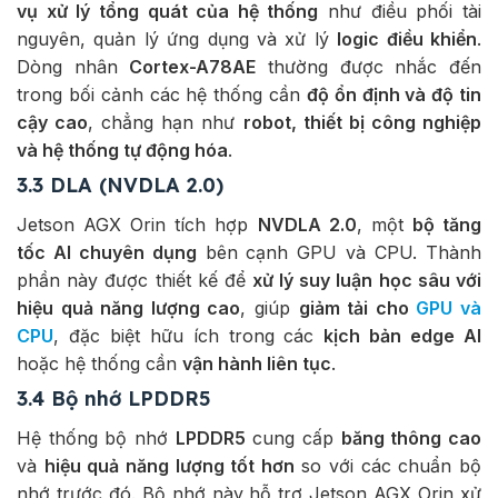
vụ xử lý tổng quát của hệ thống
như điều phối tài
nguyên, quản lý ứng dụng và xử lý
logic điều khiển
.
Dòng nhân
Cortex-A78AE
thường được nhắc đến
trong bối cảnh các hệ thống cần
độ ổn định và độ tin
cậy cao
, chẳng hạn như
robot, thiết bị công nghiệp
và hệ thống tự động hóa
.
3.3 DLA (NVDLA 2.0)
Jetson AGX Orin tích hợp
NVDLA 2.0
, một
bộ tăng
tốc AI chuyên dụng
bên cạnh GPU và CPU. Thành
phần này được thiết kế để
xử lý suy luận học sâu với
hiệu quả năng lượng cao
, giúp
giảm tải cho
GPU và
CPU
, đặc biệt hữu ích trong các
kịch bản edge AI
hoặc hệ thống cần
vận hành liên tục
.
3.4 Bộ nhớ LPDDR5
Hệ thống bộ nhớ
LPDDR5
cung cấp
băng thông cao
và
hiệu quả năng lượng tốt hơn
so với các chuẩn bộ
nhớ trước đó. Bộ nhớ này hỗ trợ Jetson AGX Orin xử