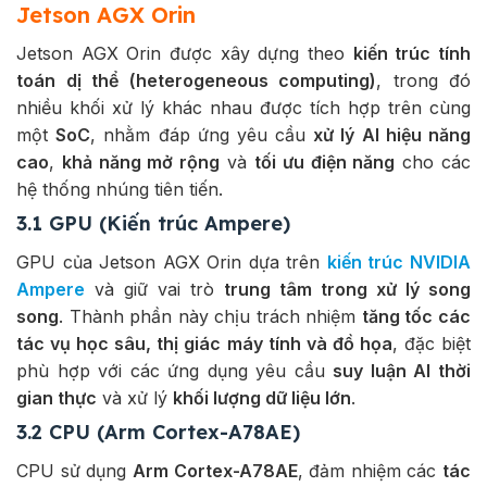
Jetson AGX Orin
Jetson AGX Orin được xây dựng theo
kiến trúc tính
toán dị thể (heterogeneous computing)
, trong đó
nhiều khối xử lý khác nhau được tích hợp trên cùng
một
SoC
, nhằm đáp ứng yêu cầu
xử lý AI hiệu năng
cao
,
khả năng mở rộng
và
tối ưu điện năng
cho các
hệ thống nhúng tiên tiến.
3.1 GPU (Kiến trúc Ampere)
GPU của Jetson AGX Orin dựa trên
kiến trúc NVIDIA
Ampere
và giữ vai trò
trung tâm trong xử lý song
song
. Thành phần này chịu trách nhiệm
tăng tốc các
tác vụ học sâu, thị giác máy tính và đồ họa
, đặc biệt
phù hợp với các ứng dụng yêu cầu
suy luận AI thời
gian thực
và xử lý
khối lượng dữ liệu lớn
.
3.2 CPU (Arm Cortex-A78AE)
CPU sử dụng
Arm Cortex-A78AE
, đảm nhiệm các
tác