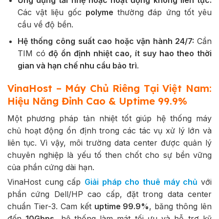
Các vật liệu gốc
polyme
thường đáp ứng tốt yêu
cầu về độ bền.
Hệ thống công suất cao hoặc vận hành 24/7:
Cần
TIM có
độ ổn định nhiệt cao, ít suy hao theo thời
gian và hạn chế nhu cầu bảo trì
.
VinaHost – Máy Chủ Riêng Tại Việt Nam:
Hiệu Năng Đỉnh Cao & Uptime 99.9%
Một phương pháp tản nhiệt tốt giúp hệ thống máy
chủ hoạt động ổn định trong các tác vụ xử lý lớn và
liên tục. Vì vậy, môi trường data center được quản lý
chuyên nghiệp là yếu tố then chốt cho sự bền vững
của phần cứng dài hạn.
VinaHost cung cấp
Giải pháp cho thuê máy chủ
với
phần cứng Dell/HP cao cấp, đặt trong data center
chuẩn Tier-3. Cam kết
uptime 99.9%
, băng thông lên
đến
10Gbps
, hệ thống làm mát tối ưu và hỗ trợ kỹ