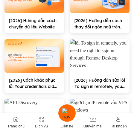
[2026] Hướng dẫn cách
[2026] Hướng dẫn cách
chuyển dữ liệu Website
thay đổi ngôn ngữ trên
trong VPS hiệu quả
VPS Windows/Linux
100%
[2026] Cách khắc phục
[2026] Hướng dẫn sửa lỗi
lỗi Your credentials did
To sign in remotely, you
not work hiệu quả
need the right to sign in
through Remote
Desktop Services hiệu
quả
Trang chủ
Dịch vụ
Liên hệ
Khuyến mãi
Tài khoản