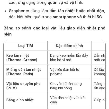
cao, ứng dụng trong
quân sự và vệ tinh
.
Graphene:
dùng làm
tấm tản nhiệt hoặc chất độn
,
đặc biệt hiệu quả trong
smartphone và thiết bị 5G
.
Bảng so sánh các loại vật liệu giao diện nhiệt phổ
biến
Loại TIM
Đặc điểm chính
Ư
Keo tản nhiệt
Dạng keo mềm lấp đầy
Dẫn nhiệt
(Thermal Grease)
khe hở vi mô
mặt cao
Miếng dán tản nhiệt
Vật liệu đàn hồi từ
Dễ lắp đ
(Thermal Pads)
polyme
khoảng c
Vật liệu chuyển pha
Chuyển từ rắn sang
Tăng tiế
(PCM)
lỏng khi nóng
ổn định l
Vừa dẫn nhiệt vừa kết
Băng dính nhiệt
Giúp cố đ
dính