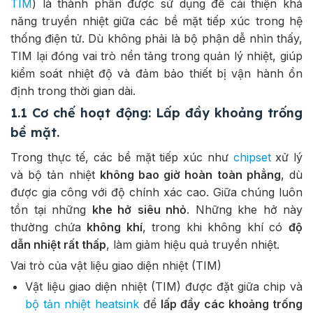
TIM
) là thành phần được sử dụng để cải thiện khả
năng truyền nhiệt giữa các bề mặt tiếp xúc trong hệ
thống điện tử. Dù không phải là bộ phận dễ nhìn thấy,
TIM lại đóng vai trò nền tảng trong quản lý nhiệt, giúp
kiểm soát nhiệt độ và đảm bảo thiết bị vận hành ổn
định trong thời gian dài.
1.1 Cơ chế hoạt động: Lấp đầy khoảng trống
bề mặt.
Trong thực tế, các bề mặt tiếp xúc như
chipset
xử lý
và bộ tản nhiệt
không bao giờ hoàn toàn phẳng
, dù
được gia công với độ chính xác cao. Giữa chúng luôn
tồn tại những
khe hở
siêu nhỏ
. Những khe hở này
thường chứa
không khí
, trong khi không khí có
độ
dẫn nhiệt rất thấp
, làm giảm hiệu quả truyền nhiệt.
Vai trò của vật liệu giao diện nhiệt (TIM)
Vật liệu giao diện nhiệt (TIM) được đặt giữa chip và
bộ tản nhiệt heatsink
để
lấp đầy các khoảng trống