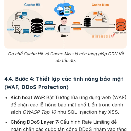
Cơ chế Cache Hit và Cache Miss là nền tảng giúp CDN tối
ưu tốc độ.
4.4. Bước 4: Thiết lập các tính năng bảo mật
(WAF, DDoS Protection)
Kích hoạt WAF:
Bật Tường lửa ứng dụng web (WAF)
để chặn các lỗ hổng bảo mật phổ biến trong danh
sách
OWASP Top 10
như SQL Injection hay XSS.
Chống DDoS Layer 7:
Cấu hình Rate Limiting để
ngăn chặn các cuộc tấn công DDoS nhắm vào tầng