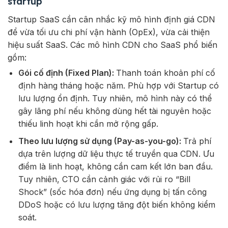
startup
Startup SaaS cần cân nhắc kỹ mô hình định giá CDN
để vừa tối ưu chi phí vận hành (OpEx), vừa cải thiện
hiệu suất SaaS. Các mô hình CDN cho SaaS phổ biến
gồm:
Gói cố định (Fixed Plan):
Thanh toán khoản phí cố
định hàng tháng hoặc năm. Phù hợp với Startup có
lưu lượng ổn định. Tuy nhiên, mô hình này có thể
gây lãng phí nếu không dùng hết tài nguyên hoặc
thiếu linh hoạt khi cần mở rộng gấp.
Theo lưu lượng sử dụng (Pay-as-you-go):
Trả phí
dựa trên lượng dữ liệu thực tế truyền qua CDN. Ưu
điểm là linh hoạt, không cần cam kết lớn ban đầu.
Tuy nhiên, CTO cần cảnh giác với rủi ro “Bill
Shock” (sốc hóa đơn) nếu ứng dụng bị tấn công
DDoS hoặc có lưu lượng tăng đột biến không kiểm
soát.