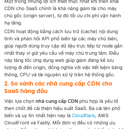
Một trong những lợi ích thiết thực nhất khi triển khai
CDN cho SaaS chính là khả năng giảm tải cho máy
chủ gốc (origin server), từ đó tối ưu chi phí vận hành
hạ tầng.
CDN hoạt động bằng cách lưu trữ (cache) nội dung
tĩnh và phản hồi API phổ biến tại các máy chủ biên,
giúp người dùng truy cập dữ liệu trực tiếp từ node gần
nhất thay vì gửi yêu cầu về máy chủ trung tâm. Điều
này tăng tốc ứng dụng web giúp giảm đáng kể lưu
lượng đi đến origin, đồng nghĩa với việc tiết kiệm băng
thông, CPU và tài nguyên xử lý trên hệ thống gốc.
2. So sánh các nhà cung cấp CDN cho
SaaS hàng đầu
Việc lựa chọn
nhà cung cấp CDN
phù hợp là yếu tố
then chốt để cải thiện hiệu suất SaaS. Ba cái tên phổ
biến và uy tín nhất hiện nay là
Cloudflare
, AWS
CloudFront và Fastly. Mỗi đơn vị đều có những ưu