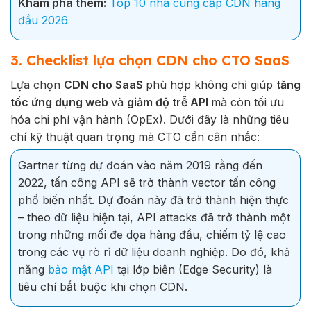
Khám phá thêm:
Top 10 nhà cung cấp CDN hàng
đầu 2026
3. Checklist lựa chọn CDN cho CTO SaaS
Lựa chọn
CDN cho SaaS
phù hợp không chỉ giúp
tăng
tốc ứng dụng web
và
giảm độ trễ API
mà còn tối ưu
hóa chi phí vận hành (OpEx). Dưới đây là những tiêu
chí kỹ thuật quan trọng mà CTO cần cân nhắc:
Gartner từng dự đoán vào năm 2019 rằng đến
2022, tấn công API sẽ trở thành vector tấn công
phổ biến nhất. Dự đoán này đã trở thành hiện thực
– theo dữ liệu hiện tại, API attacks đã trở thành một
trong những mối đe dọa hàng đầu, chiếm tỷ lệ cao
trong các vụ rò rỉ dữ liệu doanh nghiệp. Do đó, khả
năng
bảo mật API
tại lớp biên (Edge Security) là
tiêu chí bắt buộc khi chọn CDN.