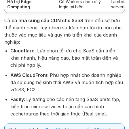
Hỗ trợ Edge
Có Workers cho xử lý
Lambda@
Computing
logic tại biên
serverles
Cả ba
nhà cung cấp CDN cho SaaS
trên đều sở hữu
thế mạnh riêng, tuy nhiên sự lựa chọn tối ưu còn phụ
thuộc vào mục tiêu và quy mô triển khai của doanh
nghiệp:
Cloudflare
: Lựa chọn tối ưu cho SaaS cần triển
khai nhanh, hiệu năng cao, bảo mật toàn diện và
chi phí hợp lý.
AWS CloudFront:
Phù hợp nhất cho doanh nghiệp
đã sử dụng hệ sinh thái AWS và muốn tích hợp sâu
với S3, EC2.
Fastly:
Lý tưởng cho các nền tảng SaaS phức tạp,
kiến trúc microservices hoặc cần cấu hình
cache/purge theo thời gian thực (Real-time).