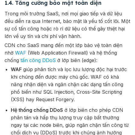
1.4. Tăng cường bảo mật toàn diện
Trong môi trường SaaS, nơi mọi giao tiếp và dữ liệu
đều diễn ra qua Internet, bảo mật là yếu tố cốt lõi. Một
sự cố tấn công hoặc rò rỉ dữ liệu có thể gây thiệt hại
lớn về uy tín và chi phí vận hành.
CDN cho SaaS mang đến một lớp bảo vệ toàn diện
nhờ
WAF
(Web Application Firewall) và hệ thống
chống
tấn công DDoS
ở lớp biên (edge):
WAF
giúp phân tích và lọc lưu lượng độc hại trước
khi chúng đến được máy chủ gốc. WAF có khả
năng nhận diện và ngăn chặn các dạng tấn công
phổ biến như SQL Injection, Cross-Site Scripting
(XSS) hay Request Forgery.
Hệ thống chống DDoS
ở lớp biên cho phép CDN
phân tán và hấp thụ lượng truy cập bất thường
ngay tại các node biên, giúp ngăn chặn tấn công từ
chối dịch vụ (DDoS) trước khi chúng ảnh hưởng