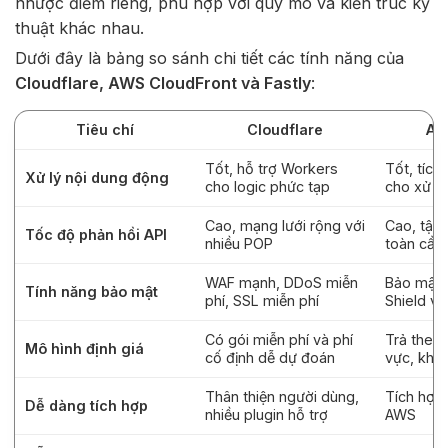
nhược điểm riêng, phù hợp với quy mô và kiến trúc kỹ
thuật khác nhau.
Dưới đây là bảng so sánh chi tiết các tính năng của
Cloudflare, AWS CloudFront và Fastly
:
Tiêu chí
Cloudflare
AW
Tốt, hỗ trợ Workers
Tốt, tíc
Xử lý nội dung động
cho logic phức tạp
cho xử lý
Cao, mạng lưới rộng với
Cao, tận
Tốc độ phản hồi API
nhiều POP
toàn cầu
WAF mạnh, DDoS miễn
Bảo mật t
Tính năng bảo mật
phí, SSL miễn phí
Shield v
Có gói miễn phí và phí
Trả theo 
Mô hình định giá
cố định dễ dự đoán
vực, khôn
Thân thiện người dùng,
Tích hợp 
Dễ dàng tích hợp
nhiều plugin hỗ trợ
AWS