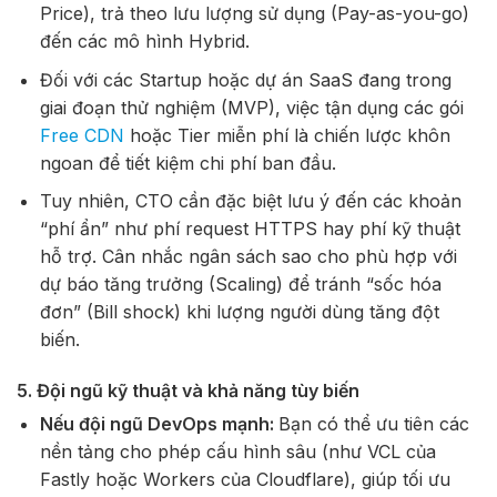
Price), trả theo lưu lượng sử dụng (Pay-as-you-go)
đến các mô hình Hybrid.
Đối với các Startup hoặc dự án SaaS đang trong
giai đoạn thử nghiệm (MVP), việc tận dụng các gói
Free CDN
hoặc Tier miễn phí là chiến lược khôn
ngoan để tiết kiệm chi phí ban đầu.
Tuy nhiên, CTO cần đặc biệt lưu ý đến các khoản
“phí ẩn” như phí request HTTPS hay phí kỹ thuật
hỗ trợ. Cân nhắc ngân sách sao cho phù hợp với
dự báo tăng trưởng (Scaling) để tránh “sốc hóa
đơn” (Bill shock) khi lượng người dùng tăng đột
biến.
5.
Đội ngũ kỹ thuật và khả năng tùy biến
Nếu đội ngũ DevOps mạnh:
Bạn có thể ưu tiên các
nền tảng cho phép cấu hình sâu (như VCL của
Fastly hoặc Workers của Cloudflare), giúp tối ưu