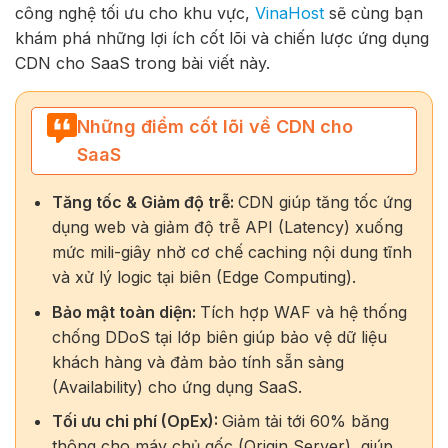
công nghệ tối ưu cho khu vực,
VinaHost
sẽ cùng bạn
khám phá những lợi ích cốt lõi và chiến lược ứng dụng
CDN cho SaaS trong bài viết này.
Những điểm cốt lõi về CDN cho
SaaS
Tăng tốc & Giảm độ trễ:
CDN giúp tăng tốc ứng
dụng web và giảm độ trễ API (Latency) xuống
mức mili-giây nhờ cơ chế caching nội dung tĩnh
và xử lý logic tại biên (Edge Computing).
Bảo mật toàn diện:
Tích hợp WAF và hệ thống
chống DDoS tại lớp biên giúp bảo vệ dữ liệu
khách hàng và đảm bảo tính sẵn sàng
(Availability) cho ứng dụng SaaS.
Tối ưu chi phí (OpEx):
Giảm tải tới 60% băng
thông cho máy chủ gốc (Origin Server), giúp