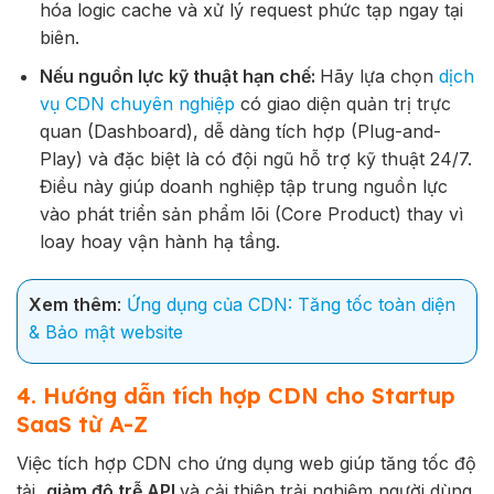
hóa logic cache và xử lý request phức tạp ngay tại
biên.
Nếu nguồn lực kỹ thuật hạn chế:
Hãy lựa chọn
dịch
vụ CDN chuyên nghiệp
có giao diện quản trị trực
quan (Dashboard), dễ dàng tích hợp (Plug-and-
Play) và đặc biệt là có đội ngũ hỗ trợ kỹ thuật 24/7.
Điều này giúp doanh nghiệp tập trung nguồn lực
vào phát triển sản phẩm lõi (Core Product) thay vì
loay hoay vận hành hạ tầng.
Xem thêm
:
Ứng dụng của CDN: Tăng tốc toàn diện
& Bảo mật website
4. Hướng dẫn tích hợp CDN cho Startup
SaaS từ A-Z
Việc tích hợp CDN cho ứng dụng web giúp tăng tốc độ
tải,
giảm độ trễ API
và cải thiện trải nghiệm người dùng