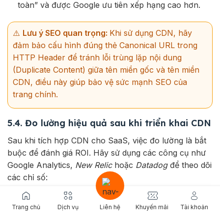
toàn” và được Google ưu tiên xếp hạng cao hơn.
⚠️
Lưu ý SEO quan trọng:
Khi sử dụng CDN, hãy
đảm bảo cấu hình đúng thẻ Canonical URL trong
HTTP Header để tránh lỗi trùng lặp nội dung
(Duplicate Content) giữa tên miền gốc và tên miền
CDN, điều này giúp bảo vệ sức mạnh SEO của
trang chính.
5.4. Đo lường hiệu quả sau khi triển khai CDN
Sau khi tích hợp CDN cho SaaS, việc đo lường là bắt
buộc để đánh giá ROI. Hãy sử dụng các công cụ như
Google Analytics,
New Relic
hoặc
Datadog
để theo dõi
các chỉ số:
Cache Hit Ratio
: Tỷ lệ yêu cầu được phục vụ từ
cache. Tỷ lệ này càng cao (trên 85-90% cho nội
Trang chủ
Dịch vụ
Liên hệ
Khuyến mãi
Tài khoản
dung tĩnh, và 85-90% cho nội dung động) chứng tỏ