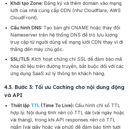
Khởi tạo Zone:
Đăng ký và thêm domain vào mạng
lưới của nhà cung cấp CDN (như Cloudflare, AWS
CloudFront).
Cấu hình DNS:
Tạo bản ghi CNAME hoặc thay đổi
Nameserver trên hệ thống DNS để trỏ lưu lượng
truy cập từ người dùng về mạng lưới CDN thay vì đi
thẳng đến máy chủ gốc.
SSL/TLS:
Kích hoạt chứng chỉ SSL để đảm bảo mã
hóa dữ liệu trên đường truyền, bắt buộc đối với các
ứng dụng SaaS xử lý thông tin khách hàng.
4.3. Bước 3: Tối ưu Caching cho nội dung động
và API
Thiết lập
TTL
(Time To Live):
Cấu hình chỉ số TTL
hợp lý. Nội dung tĩnh nên có TTL dài (vài ngày hoặc
vài tháng), trong khi API responses nên có TTL
ngắn (vài giây hoặc vài phút) để đảm bảo tính tươi