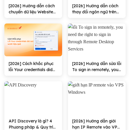
[2026] Hướng dẫn cách
[2026] Hướng dẫn cách
chuyển dữ liệu Website
thay đổi ngôn ngữ trên
trong VPS hiệu quả
VPS Windows/Linux
100%
[2026] Cách khắc phục
[2026] Hướng dẫn sửa lỗi
lỗi Your credentials did
To sign in remotely, you
not work hiệu quả
need the right to sign in
through Remote
Desktop Services hiệu
quả
API Discovery là gì? 4
[2026] Hướng dẫn giới
Phương pháp & Quy trình
hạn IP Remote vào VPS