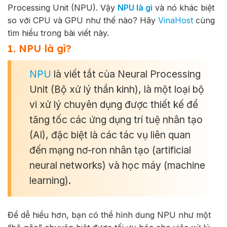
Processing Unit (NPU). Vậy
NPU là gì
và nó khác biệt
so với CPU và GPU như thế nào? Hãy
VinaHost
cùng
tìm hiểu trong bài viết này.
1. NPU là gì?
NPU
là viết tắt của Neural Processing
Unit (Bộ xử lý thần kinh), là một loại bộ
vi xử lý chuyên dụng được thiết kế để
tăng tốc các ứng dụng trí tuệ nhân tạo
(AI), đặc biệt là các tác vụ liên quan
đến mạng nơ-ron nhân tạo (artificial
neural networks) và học máy (machine
learning).
Để dễ hiểu hơn, bạn có thể hình dung NPU như một