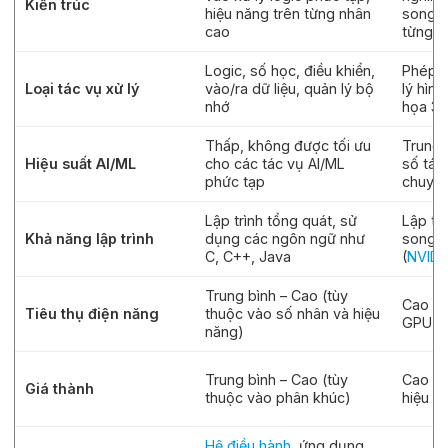
Kiến trúc
hiệu năng trên từng nhân
song s
cao
từng n
Logic, số học, điều khiển,
Phép t
Loại tác vụ xử lý
vào/ra dữ liệu, quản lý bộ
lý hình
nhớ
họa 3
Thấp, không được tối ưu
Trung 
Hiệu suất AI/ML
cho các tác vụ AI/ML
số tác
phức tạp
chuyê
Lập trình tổng quát, sử
Lập trì
Khả năng lập trình
dụng các ngôn ngữ như
song 
C, C++, Java
(
NVIDI
Trung bình – Cao (tùy
Cao – 
Tiêu thụ điện năng
thuộc vào số nhân và hiệu
GPU hi
năng)
Trung bình – Cao (tùy
Cao – 
Giá thành
thuộc vào phân khúc)
hiệu n
Hệ điều hành
, ứng dụng