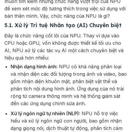
muốn tìm kiếm những chức năng vượt trội của NPU
để xem xét mức độ tương thích trong việc sử dụng với
bản thân mình. Vậy, chức năng của NPU là gì?
5.1. Xử lý Trí tuệ Nhân tạo (AI) Chuyên biệt
Đây là chức năng cốt lõi của NPU. Thay vì dựa vào
CPU hoặc GPU, vốn không được thiết kế tối ưu cho
AI, NPU xử lý các tác vụ AI một cách chuyên biệt và
hiệu quả hơn nhiều:
Nhận dạng hình ảnh:
NPU có khả năng phân loại
và nhận diện các đối tượng trong ảnh và video, bao
gồm nhận diện khuôn mặt, phân biệt vật thể và
phân tích nội dung hình ảnh. Ứng dụng của nó trải
rộng từ camera thông minh và hệ thống giám sát
đến các ứng dụng chỉnh sửa ảnh.
Xử lý ngôn ngữ tự nhiên (NLP):
NPU hỗ trợ việc
hiểu và xử lý ngôn ngữ con người, bao gồm nhận
dạng giọng nói, dịch thuật tự động, phân tích cảm