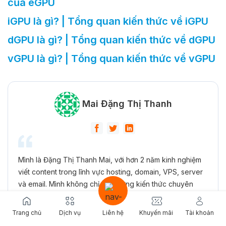
của eGPU
iGPU là gì? | Tổng quan kiến thức về iGPU
dGPU là gì? | Tổng quan kiến thức về dGPU
vGPU là gì? | Tổng quan kiến thức về vGPU
Mai Đặng Thị Thanh
Mình là Đặng Thị Thanh Mai,
với hơn
2 năm kinh nghiệm
viết content
trong lĩnh vực hosting, domain, VPS, server
và email. Mình không chỉ nắm vững kiến thức chuyên
môn mà còn trải qua thực tiễn, mang đến góc nhìn
đáng
tin cậy cho người đọc
. Khả năng phân tích, đánh giá và
Trang chủ
Dịch vụ
Liên hệ
Khuyến mãi
Tài khoản
giải quyết vấn đề của mình đã được khẳng định qua các