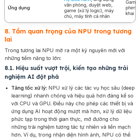
Game, 
văn phòng, duyệt web,
Ứng dụng
phim, 
game (xử lý logic), máy
khai th
chủ, máy tính cá nhân
8. Tầm quan trọng của NPU trong tương
lai
Trong tương lai NPU mở ra một kỷ nguyên mới với
những tiềm năng to lớn:
8.1. Hiệu suất vượt trội, kiến tạo những trải
nghiệm AI đột phá
Tăng tốc xử lý:
NPU xử lý các tác vụ học sâu (deep
learning) nhanh chóng và hiệu quả hơn đáng kể so
với CPU và GPU. Điều này cho phép các thiết bị và
ứng dụng AI hoạt động mượt mà hơn, xử lý dữ liệu
phức tạp trong thời gian thực, mở đường cho
những trải nghiệm tương tác tự nhiên và liền mạch
hơn. Ví dụ, trong nhận diện hình ảnh, NPU có thể