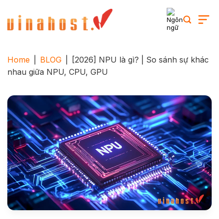
Skip
to
content
Home
|
BLOG
|
[2026] NPU là gì? | So sánh sự khác
nhau giữa NPU, CPU, GPU