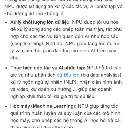
NPU được sử dụng để xử lý các tác vụ AI phức tạp với
khối lượng dữ liệu khổng lồ:
Xử lý khối lượng lớn dữ liệu:
NPU được tối ưu hóa
để xử lý song song các phép toán ma trận, rất phù
hợp cho các tác vụ liên quan đến AI như học sâu
(deep learning). Nhờ đó, NPU giúp tăng tốc độ xử
lý và giảm thời gian đào tạo mô hình AI trên máy
chủ.
Thực hiện các tác vụ AI phức tạp:
NPU hỗ trợ các
tác vụ như phân tích
dữ liệu lớn
(big data analytics),
xử lý ngôn ngữ tự nhiên (NLP), nhận diện hình ảnh
và video, dự đoán xu hướng,… giúp các doanh
nghiệp khai thác tối đa giá trị từ dữ liệu.
Học máy (Machine Learning):
NPU giúp tăng tốc
quá trình huấn luyện và suy luận của các mô hình
học máy, cho phép các hệ thống AI học hỏi và cải
thiện hiệu suất theo thời gian.