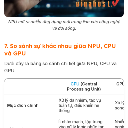
NPU mở ra nhiều ứng dụng mới trong lĩnh vực công nghệ
và đời sống.
7. So sánh sự khác nhau giữa NPU, CPU
và GPU
Dưới đây là bảng so sánh chi tiết giữa NPU, CPU và
GPU.
CPU
(Central
GPU (
Processing Unit)
Xử lý đa nhiệm, tác vụ
Xử lý 
Mục đích chính
tuần tự, điều khiển hệ
song k
thống
Ít nhân mạnh, tập trung
Nhiều 
vào xử lý logic phức tạp,
nghìn),