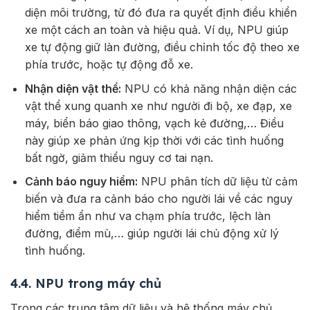
diện môi trường, từ đó đưa ra quyết định điều khiển
xe một cách an toàn và hiệu quả. Ví dụ, NPU giúp
xe tự động giữ làn đường, điều chỉnh tốc độ theo xe
phía trước, hoặc tự động đỗ xe.
Nhận diện vật thể:
NPU có khả năng nhận diện các
vật thể xung quanh xe như người đi bộ, xe đạp, xe
máy, biển báo giao thông, vạch kẻ đường,… Điều
này giúp xe phản ứng kịp thời với các tình huống
bất ngờ, giảm thiểu nguy cơ tai nạn.
Cảnh báo nguy hiểm:
NPU phân tích dữ liệu từ cảm
biến và đưa ra cảnh báo cho người lái về các nguy
hiểm tiềm ẩn như va chạm phía trước, lệch làn
đường, điểm mù,… giúp người lái chủ động xử lý
tình huống.
4.4. NPU trong máy chủ
Trong các trung tâm dữ liệu và hệ thống máy chủ,