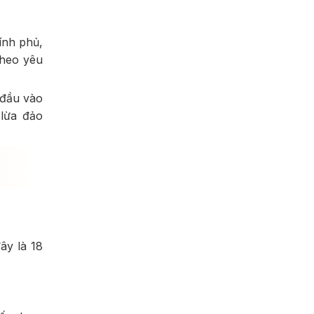
ính phủ,
theo yêu
 đầu vào
 lừa đảo
ây là 18