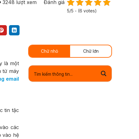
3248
lượt xem
Đánh giá
5/5 - (6 votes)
Chữ nhỏ
Chữ lớn
y là một
m từ máy
ng email
 tin tặc
 vào các
p vào hệ