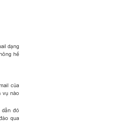
ail dạng
không hề
mail của
h vụ nào
g dẫn đó
 đảo qua