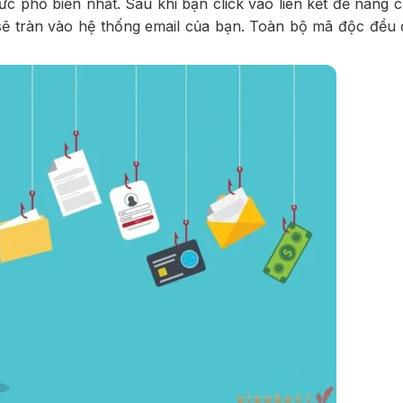
thức phổ biến nhất. Sau khi bạn click vào liên kết để nâng 
 sẽ tràn vào hệ thống email của bạn. Toàn bộ mã độc đều