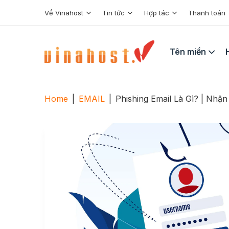
Skip
Về Vinahost
Tin tức
Hợp tác
Thanh toán
to
content
Tên miền
Home
|
EMAIL
|
Phishing Email Là Gì? | Nhận