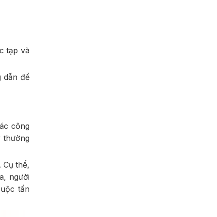
c tạp và
g dẫn để
các công
y thường
 Cụ thể,
a, người
cuộc tấn