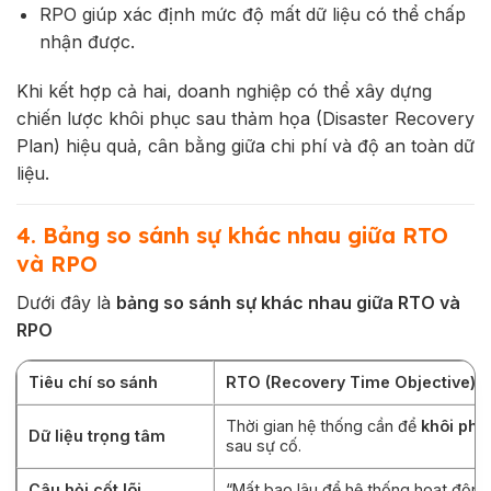
RPO giúp xác định mức độ mất dữ liệu có thể chấp
nhận được.
Khi kết hợp cả hai, doanh nghiệp có thể xây dựng
chiến lược khôi phục sau thảm họa (Disaster Recovery
Plan) hiệu quả, cân bằng giữa chi phí và độ an toàn dữ
liệu.
4. Bảng so sánh sự khác nhau giữa RTO
và RPO
Dưới đây là
bảng so sánh sự khác nhau giữa RTO và
RPO
Tiêu chí so sánh
RTO (Recovery Time Objective)
Thời gian hệ thống cần để
khôi phụ
Dữ liệu trọng tâm
sau sự cố.
Câu hỏi cốt lõi
“Mất bao lâu để hệ thống hoạt động 