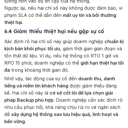
tưởng hơn vào độ tin cậy của hệ thống.
Ngược lại, nếu hai chỉ số này không được đảm bảo, vi
phạm SLA có thể dẫn đến
mất uy tín và bồi thường
thiệt hại
.
6.4 Giảm thiểu thiệt hại nếu gặp sự cố
Xác định rõ hai chỉ số này giúp doanh nghiệp
chuẩn bị
kịch bản khôi phục tối ưu
, giảm thời gian gián đoạn và
tổn thất dữ liệu. Ví dụ, nếu hệ thống có RTO 1 giờ và
RPO 15 phút, doanh nghiệp có thể
giới hạn thiệt hại tối
đa
trong khoảng thời gian đó.
Nhờ vậy, tác động của sự cố đến
doanh thu, danh
tiếng và niềm tin khách hàng
được giảm thiểu đáng
kể.
Hai chỉ số này là
cơ sở cốt lõi để lựa chọn giải
pháp Backup phù hợp
. Doanh nghiệp cần xác định rõ
nhu cầu phục hồi, khả năng chịu rủi ro và ngân sách
để
xây dựng hệ thống sao lưu hiệu quả, linh hoạt và
bền vững
.