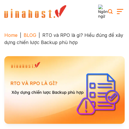
Skip
to
content
Home
|
BLOG
|
RTO và RPO là gì? Hiểu đúng để xây
dựng chiến lược Backup phù hợp