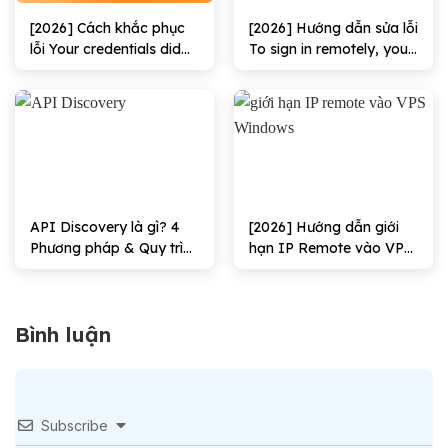
[2026] Cách khắc phục
[2026] Hướng dẫn sửa lỗi
lỗi Your credentials did
To sign in remotely, you
not work hiệu quả
need the right to sign in
through Remote
Desktop Services hiệu
quả
API Discovery là gì? 4
[2026] Hướng dẫn giới
Phương pháp & Quy trình
hạn IP Remote vào VPS
triển khai
Windows Hiệu quả
Bình luận
Subscribe