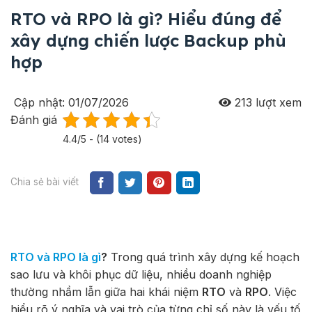
RTO và RPO là gì? Hiểu đúng để
xây dựng chiến lược Backup phù
hợp
Cập nhật: 01/07/2026
213
lượt xem
Đánh giá
4.4/5 - (14 votes)
Chia sẻ bài viết
RTO và RPO là gì
?
Trong quá trình xây dựng kế hoạch
sao lưu và khôi phục dữ liệu, nhiều doanh nghiệp
thường nhầm lẫn giữa hai khái niệm
RTO
và
RPO
. Việc
hiểu rõ ý nghĩa và vai trò của từng chỉ số này là yếu tố