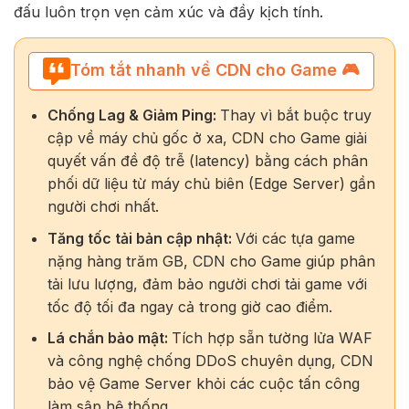
đấu luôn trọn vẹn cảm xúc và đầy kịch tính.
Tóm tắt nhanh về CDN cho Game 🎮
Chống Lag & Giảm Ping:
Thay vì bắt buộc truy
cập về máy chủ gốc ở xa, CDN cho Game giải
quyết vấn đề độ trễ (latency) bằng cách phân
phối dữ liệu từ máy chủ biên (Edge Server) gần
người chơi nhất.
Tăng tốc tải bản cập nhật:
Với các tựa game
nặng hàng trăm GB, CDN cho Game giúp phân
tải lưu lượng, đảm bảo người chơi tải game với
tốc độ tối đa ngay cả trong giờ cao điểm.
Lá chắn bảo mật:
Tích hợp sẵn tường lửa WAF
và công nghệ chống DDoS chuyên dụng, CDN
bảo vệ Game Server khỏi các cuộc tấn công
làm sập hệ thống.