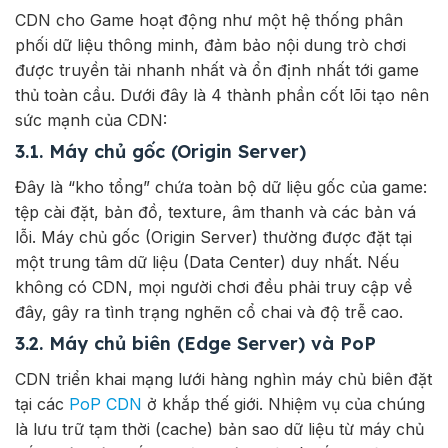
CDN cho Game hoạt động như một hệ thống phân
phối dữ liệu thông minh, đảm bảo nội dung trò chơi
được truyền tải nhanh nhất và ổn định nhất tới game
thủ toàn cầu. Dưới đây là 4 thành phần cốt lõi tạo nên
sức mạnh của CDN:
3.1. Máy chủ gốc (Origin Server)
Đây là “kho tổng” chứa toàn bộ dữ liệu gốc của game:
tệp cài đặt, bản đồ, texture, âm thanh và các bản vá
lỗi. Máy chủ gốc (Origin Server) thường được đặt tại
một trung tâm dữ liệu (Data Center) duy nhất. Nếu
không có CDN, mọi người chơi đều phải truy cập về
đây, gây ra tình trạng nghẽn cổ chai và độ trễ cao.
3.2. Máy chủ biên (Edge Server) và PoP
CDN triển khai mạng lưới hàng nghìn máy chủ biên đặt
tại các
PoP CDN
ở khắp thế giới. Nhiệm vụ của chúng
là lưu trữ tạm thời (cache) bản sao dữ liệu từ máy chủ