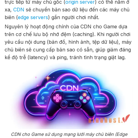
trực tiếp từ máy chủ gốc (
origin server
) có thể nằm ở
xa,
CDN
sẽ chuyển bản sao dữ liệu đến các máy chủ
biên (
edge servers
) gần người chơi nhất.
Nguyên lý hoạt động chính của CDN cho Game dựa
trên cơ chế lưu bộ nhớ đệm (caching). Khi người chơi
yêu cầu nội dung (bản đồ, hình ảnh, tệp dữ liệu), máy
chủ biên sẽ cung cấp bản sao có sẵn, giúp giảm đáng
kể độ trễ (latency) và ping, tránh tình trạng giật lag.
CDN cho Game sử dụng mạng lưới máy chủ biên (Edge