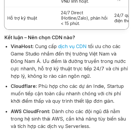
VNĐ linh hoạt.
24/7 Direct
24/7 qua 
Hỗ trợ kỹ thuật
(Hotline/Zalo), phản hồi
điện thoạ
< 15 phút.
Kết luận – Nên chọn CDN nào?
VinaHost:
Cung cấp
dịch vụ CDN
tối ưu cho các
Game Studio nhắm đến thị trường Việt Nam và
Đông Nam Á. Ưu điểm là đường truyền trong nước
cực nhanh, hỗ trợ kỹ thuật trực tiếp 24/7 và chi phí
hợp lý, không lo rào cản ngôn ngữ.
Cloudflare:
Phù hợp cho các dự án Indie, Startup
muốn tiếp cận toàn cầu nhanh chóng với chi phí
khởi điểm thấp và quy trình thiết lập đơn giản.
AWS CloudFront:
Dành cho các đội ngũ đã nằm
trong hệ sinh thái AWS, cần khả năng tùy biến sâu
và tích hợp các dịch vụ Serverless.