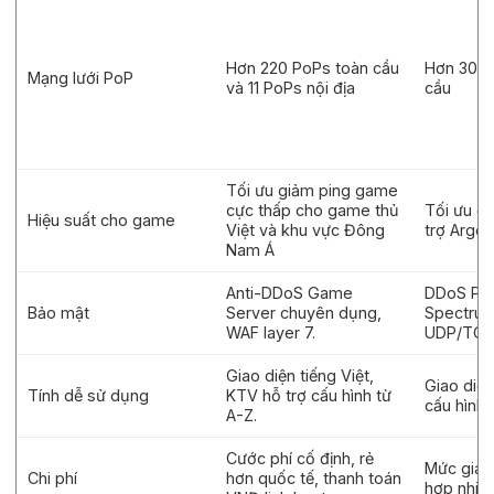
Hơn 220 PoPs toàn cầu
Hơn 300 
Mạng lưới PoP
và 11 PoPs nội địa
cầu
Tối ưu giảm ping game
cực thấp cho game thủ
Tối ưu độ
Hiệu suất cho game
Việt và khu vực Đông
trợ Argo 
Nam Á
Anti-DDoS Game
DDoS Pro
Bảo mật
Server chuyên dụng,
Spectru
WAF layer 7.
UDP/TCP
Giao diện tiếng Việt,
Giao diện
Tính dễ sử dụng
KTV hỗ trợ cấu hình từ
cấu hình
A-Z.
Cước phí cố định, rẻ
Mức giá l
Chi phí
hơn quốc tế, thanh toán
hợp nhiề