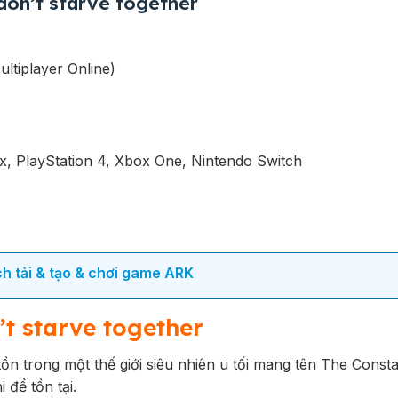
 don’t starve together
ltiplayer Online)
, PlayStation 4, Xbox One, Nintendo Switch
h tải & tạo & chơi game ARK
’t starve together
ồn trong một thế giới siêu nhiên u tối mang tên The Consta
 để tồn tại.