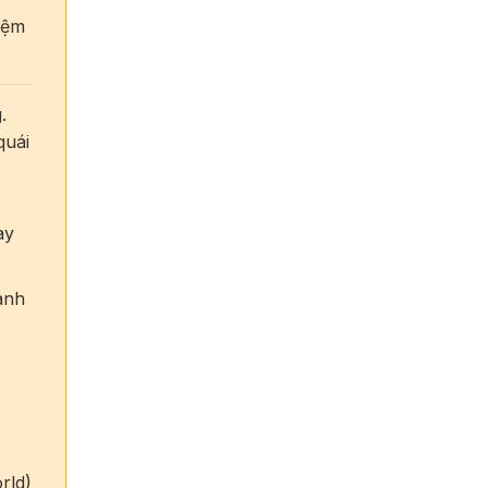
iệm
.
quái
ay
anh
rld)