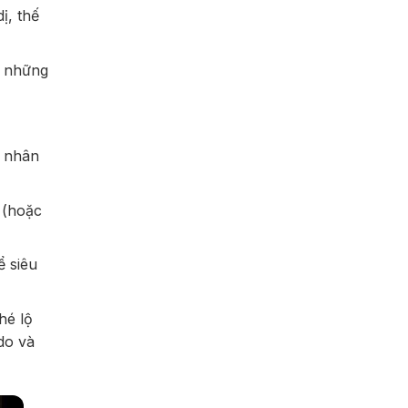
ị, thế
a những
c nhân
 (hoặc
ể siêu
hé lộ
do và