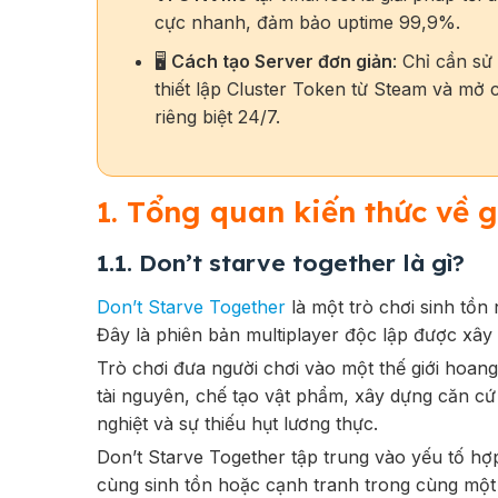
cực nhanh, đảm bảo uptime 99,9%.
🖥️
Cách tạo Server đơn giản
: Chỉ cần s
thiết lập Cluster Token từ Steam và mở
riêng biệt 24/7.
1. Tổng quan kiến thức về 
1.1. Don’t starve together là gì?
Don’t Starve Together
là một trò chơi sinh tồn 
Đây là phiên bản multiplayer độc lập được xây
Trò chơi đưa người chơi vào một thế giới hoang
tài nguyên, chế tạo vật phẩm, xây dựng căn cứ v
nghiệt và sự thiếu hụt lương thực.
Don’t Starve Together tập trung vào yếu tố hợ
cùng sinh tồn hoặc cạnh tranh trong cùng một t