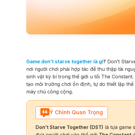
Game don’t starve together là gì
?
Don’t Starve
nơi người chơi phải hợp tác để thu thập tài ng
sinh vật kỳ bí trong thế giới u tối The Constan
tạo môi trường chơi ổn định, tự do thiết lập th
máy chủ công cộng.
Ý Chính Quan Trọng
Don’t Starve Together (DST)
là tựa game s
đưa người chơi vào thế giới
The Constant
đ