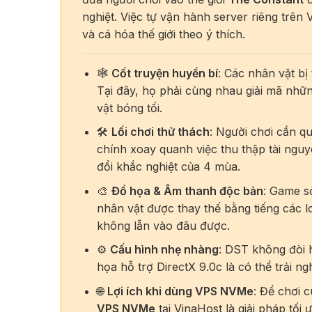
nghiệt. Việc tự vận hành server riêng trên
và cá hóa thế giới theo ý thích.
🕸️
Cốt truyện huyền bí
: Các nhân vật b
Tại đây, họ phải cùng nhau giải mã nhữ
vật bóng tối.
🛠️
Lối chơi thử thách
: Người chơi cần qu
chính xoay quanh việc thu thập tài nguy
đổi khắc nghiệt của 4 mùa.
🎨
Đồ họa & Âm thanh độc bản
: Game s
nhân vật được thay thế bằng tiếng các lo
không lẫn vào đâu được.
⚙️
Cấu hình nhẹ nhàng
: DST không đòi 
họa hỗ trợ DirectX 9.0c là có thể trải 
🌐
Lợi ích khi dùng VPS NVMe
: Để chơi 
VPS NVMe
tại VinaHost là giải pháp tối