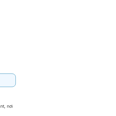
nt, nơi