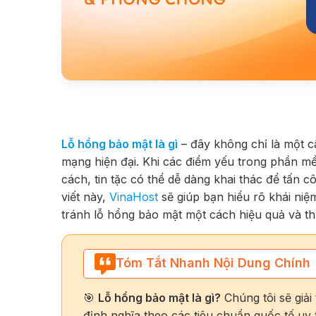
Lỗ hổng bảo mật là gì
– đây không chỉ là một câ
mạng hiện đại. Khi các điểm yếu trong phần 
cách, tin tặc có thể dễ dàng khai thác để tấn 
viết này,
VinaHost
sẽ giúp bạn hiểu rõ khái ni
tránh lỗ hổng bảo mật một cách hiệu quả và thự
Tóm Tắt Nhanh Nội Dung Chính
🎯
Lỗ hổng bảo mật là gì?
Chúng tôi sẽ giải
định nghĩa theo các tiêu chuẩn quốc tế uy