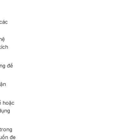
 các
hệ
kích
ạng để
vận
kế hoặc
 dụng
trong
guồn đe