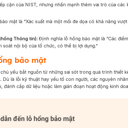
iếp cận của NIST, nhưng nhấn mạnh thêm vai trò của các 
 bảo mật là
“Xác suất mà một mối đe dọa có khả năng vượt
thống Thông tin):
Định nghĩa lỗ hổng bảo mật là
“Các điểm
m soát nội bộ của tổ chức, có thể bị lợi dụng.”
hổng bảo mật
hủ yếu bắt nguồn từ những sai sót trong quá trình thiết kế
. Dù là lỗi kỹ thuật hay yếu tố con người, các nguyên nhâ
p, đánh cắp dữ liệu hoặc làm gián đoạn hoạt động kinh do