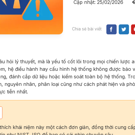
Cập nhật: 25/02/2026
Chia sẻ bài viết
u hỏi lý thuyết, mà là yếu tố cốt lõi trong mọi chiến lược 
mềm, hệ điều hành hay cấu hình hệ thống không được bảo 
công, đánh cắp dữ liệu hoặc kiểm soát toàn bộ hệ thống. Tr
ệm, nguyên nhân, phân loại cũng như cách phát hiện và ph
c tiễn nhất.
 thích khái niệm này một cách đơn giản, đồng thời cung cấ
 tín như NIST, ISO để bạn có cái nhìn chuyên sâu.