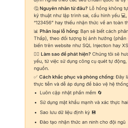
🤔
Nguyên nhân từ đâu?
Lỗ hổng không tự 
kỹ thuật như lập trình sai, cấu hình yếu 
“123456” hay thiếu nhận thức về an toàn t
📊
Phân loại lỗ hổng:
Bạn sẽ biết cách phân
Thấp), theo đối tượng bị ảnh hưởng (phần 
biến trên website như SQL Injection hay X
🕵️‍♀️
Làm sao để phát hiện?
Chúng tôi sẽ hư
yếu, từ việc sử dụng công cụ quét tự động
nguồn.
✅
Cách khắc phục và phòng chống:
Đây l
thực tiễn và dễ áp dụng để bảo vệ hệ thốn
Luôn cập nhật phần mềm 🔄
Sử dụng mật khẩu mạnh và xác thực hai 
Sao lưu dữ liệu định kỳ 💾
Đào tạo nhận thức an ninh cho đội ngũ 