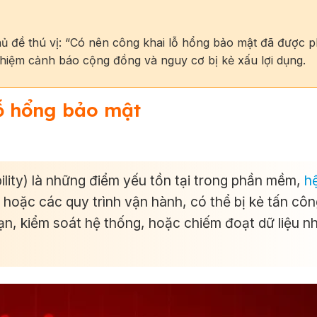
hủ đề thú vị: “Có nên công khai lỗ hổng bảo mật đã được p
nhiệm cảnh báo cộng đồng và nguy cơ bị kẻ xấu lợi dụng.
lỗ hổng bảo mật
ility) là những điểm yếu tồn tại trong phần mềm,
h
hoặc các quy trình vận hành, có thể bị kẻ tấn côn
ạn, kiểm soát hệ thống, hoặc chiếm đoạt dữ liệu n