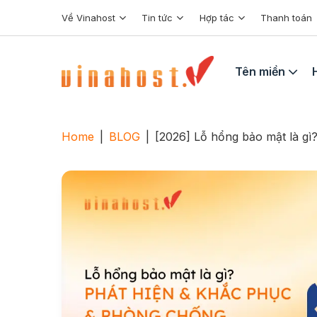
Skip
Về Vinahost
Tin tức
Hợp tác
Thanh toán
to
content
Tên miền
Home
|
BLOG
|
[2026] Lỗ hổng bảo mật là gì