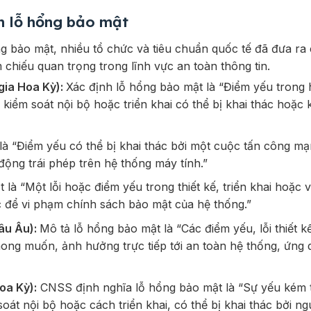
ến lỗ hổng bảo mật
 bảo mật, nhiều tổ chức và tiêu chuẩn quốc tế đã đưa ra
 chiếu quan trọng trong lĩnh vực an toàn thông tin.
gia Hoa Kỳ):
Xác định lỗ hổng bảo mật là “
Điểm yếu trong 
 kiểm soát nội bộ hoặc triển khai có thể bị khai thác hoặc 
là “
Điểm yếu có thể bị khai thác bởi một cuộc tấn công m
động trái phép trên hệ thống máy tính.
”
t là
“Một lỗi hoặc điểm yếu trong thiết kế, triển khai hoặc 
c để vi phạm chính sách bảo mật của hệ thống.”
âu Âu):
Mô tả lỗ hổng bảo mật là
“Các điểm yếu, lỗi thiết 
mong muốn, ảnh hưởng trực tiếp tới an toàn hệ thống, ứng
oa Kỳ):
CNSS định nghĩa lỗ hổng bảo mật là
“Sự yếu kém 
soát nội bộ hoặc cách triển khai, có thể bị khai thác bởi n