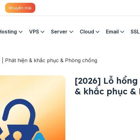
Khuyến mãi
Hosting
VPS
Server
Cloud
Email
SSL
? | Phát hiện & khắc phục & Phòng chống
[2026] Lỗ hổng 
& khắc phục &