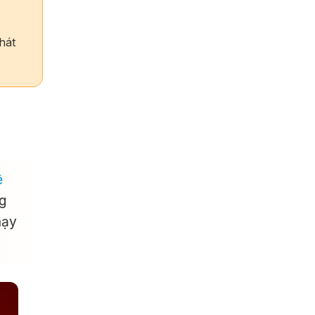
hát
ệ
g
hạy