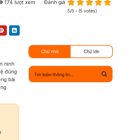
174
lượt xem
Đánh giá
5/5 - (5 votes)
Chữ nhỏ
Chữ lớn
an ninh
vệ đúng
ong bài
òng
p