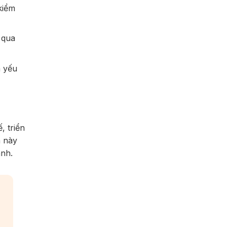
kiểm
 qua
 yếu
, triển
n này
anh.