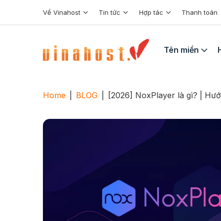
Skip
Về Vinahost
Tin tức
Hợp tác
Thanh toán
to
content
Tên miền
Home
|
BLOG
|
[2026] NoxPlayer là gì? | Hướ