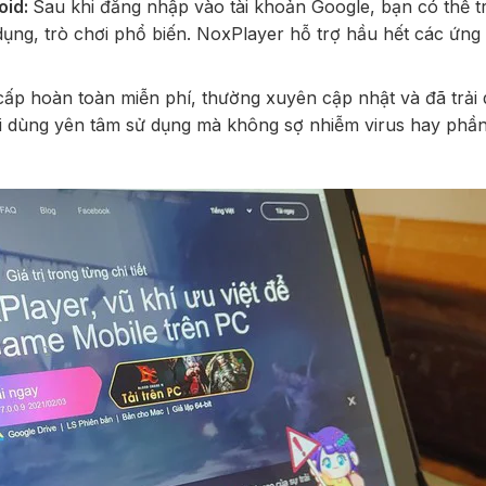
oid:
Sau khi đăng nhập vào tài khoản Google, bạn có thể t
 dụng, trò chơi phổ biến. NoxPlayer hỗ trợ hầu hết các ứng
ấp hoàn toàn miễn phí, thường xuyên cập nhật và đã trải 
ười dùng yên tâm sử dụng mà không sợ nhiễm virus hay ph