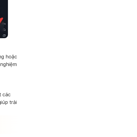
ng hoặc
i nghiệm
t các
iúp trải