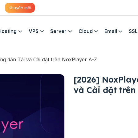
Khuyến mãi
Hosting
VPS
Server
Cloud
Email
SSL
ng dẫn Tải và Cài đặt trên NoxPlayer A-Z
[2026] NoxPlaye
và Cài đặt trê