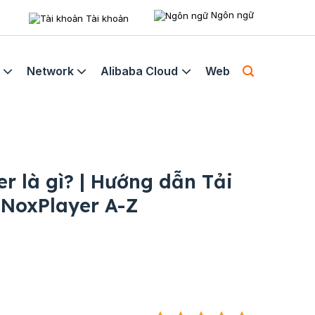
Ngôn ngữ
Tài khoản
Network
Alibaba Cloud
Web
r là gì? | Hướng dẫn Tải
n NoxPlayer A-Z