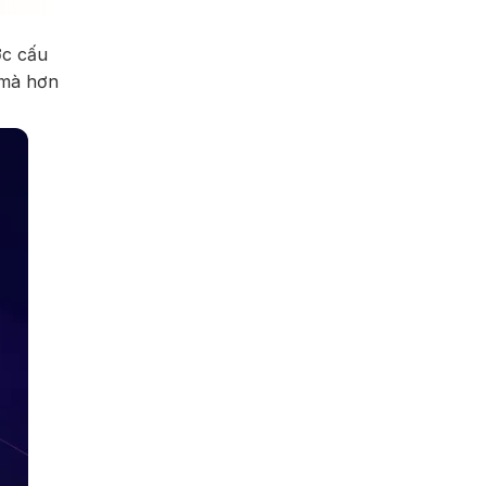
ợc cấu
 mà hơn