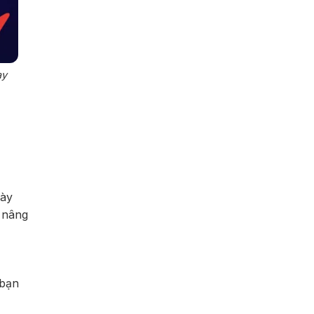
ạy
này
p nâng
 bạn