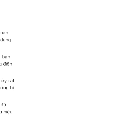
 màn
 dụng
, bạn
g điện
này rất
ông bị
 độ
a hiệu