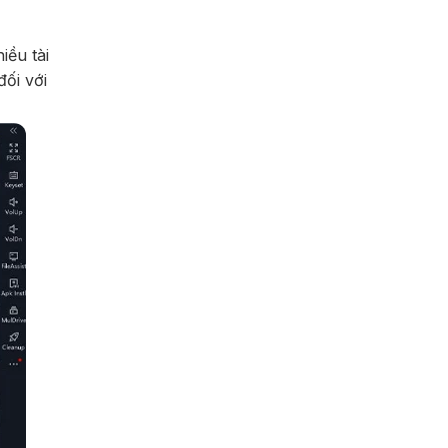
iều tài
ối với