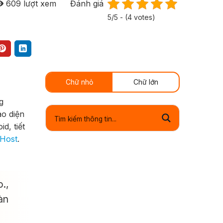
609
lượt xem
Đánh giá
5/5 - (4 votes)
Chữ nhỏ
Chữ lớn
g
ao diện
d, tiết
aHost
.
o.,
àn