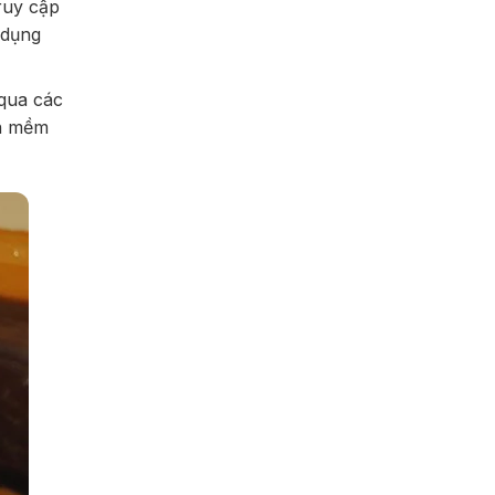
ruy cập
 dụng
qua các
ần mềm