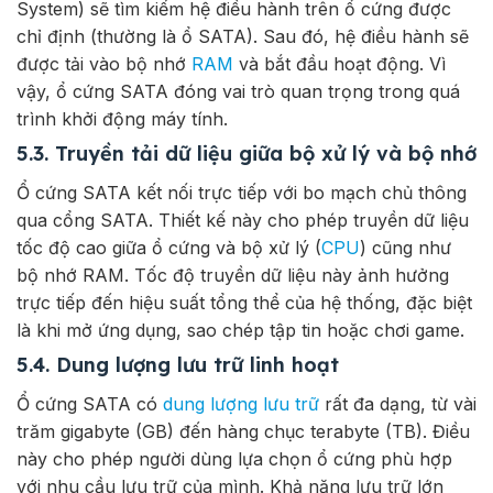
System) sẽ tìm kiếm hệ điều hành trên ổ cứng được
chỉ định (thường là ổ SATA). Sau đó, hệ điều hành sẽ
được tải vào bộ nhớ
RAM
và bắt đầu hoạt động. Vì
vậy, ổ cứng SATA đóng vai trò quan trọng trong quá
trình khởi động máy tính.
5.3. Truyền tải dữ liệu giữa bộ xử lý và bộ nhớ
Ổ cứng SATA kết nối trực tiếp với bo mạch chủ thông
qua cổng SATA. Thiết kế này cho phép truyền dữ liệu
tốc độ cao giữa ổ cứng và bộ xử lý (
CPU
) cũng như
bộ nhớ RAM. Tốc độ truyền dữ liệu này ảnh hưởng
trực tiếp đến hiệu suất tổng thể của hệ thống, đặc biệt
là khi mở ứng dụng, sao chép tập tin hoặc chơi game.
5.4. Dung lượng lưu trữ linh hoạt
Ổ cứng SATA có
dung lượng lưu trữ
rất đa dạng, từ vài
trăm gigabyte (GB) đến hàng chục terabyte (TB). Điều
này cho phép người dùng lựa chọn ổ cứng phù hợp
với nhu cầu lưu trữ của mình. Khả năng lưu trữ lớn