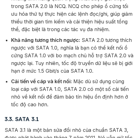
trong SATA 2.0 là NCQ. NCQ cho phép ổ cứng tối
ưu hóa thứ tự thực hiện các lệnh đọc/ghi, giúp giảm
thiểu thời gian tìm kiếm và cải thiện hiệu suất tổng
thể, đặc biệt là trong các tác vụ đa nhiệm.
Khả năng tương thích ngược:
SATA 2.0 tương thích
ngược với SATA 1.0, nghĩa là bạn có thể kết nối ổ
cứng SATA 1.0 với bo mạch chủ hỗ trợ SATA 2.0 và
ngược lại. Tuy nhiên, tốc độ truyền dữ liệu sẽ bị giới
hạn ở mức 1.5 Gbit/s của SATA 1.0.
Cải tiến về cáp và kết nối:
Mặc dù sử dụng cùng
loại cáp với SATA 1.0, SATA 2.0 có một số cải tiến
nhỏ về kết nối để đảm bảo tín hiệu ổn định hơn ở
tốc độ cao hơn.
3.3. SATA 3.1
SATA 3.1 là một bản sửa đổi nhỏ của chuẩn SATA 3,
được phát hành vào tháng 7 năm 2011. Nó vẫn giữ tốc