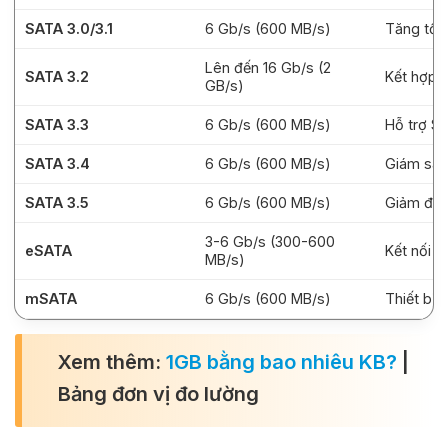
SATA 3.0/3.1
6 Gb/s (600 MB/s)
Tăng tốc
Lên đến 16 Gb/s (2
SATA 3.2
Kết hợp P
GB/s)
SATA 3.3
6 Gb/s (600 MB/s)
Hỗ trợ S
SATA 3.4
6 Gb/s (600 MB/s)
Giám sát
SATA 3.5
6 Gb/s (600 MB/s)
Giảm độ 
3-6 Gb/s (300-600
eSATA
Kết nối n
MB/s)
mSATA
6 Gb/s (600 MB/s)
Thiết bị 
Xem thêm:
1GB bằng bao nhiêu KB?
|
Bảng đơn vị đo lường