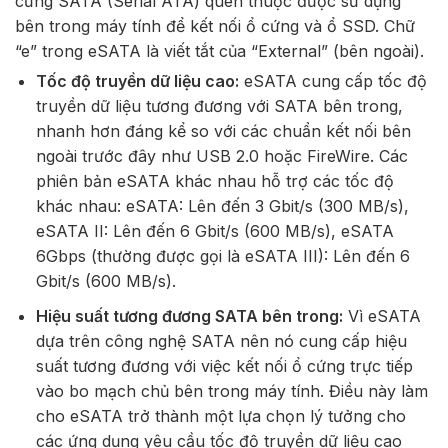
cứng SATA (Serial ATA) quen thuộc được sử dụng
bên trong máy tính để kết nối ổ cứng và ổ SSD. Chữ
“e” trong eSATA là viết tắt của “External” (bên ngoài).
Tốc độ truyền dữ liệu cao:
eSATA cung cấp tốc độ
truyền dữ liệu tương đương với SATA bên trong,
nhanh hơn đáng kể so với các chuẩn kết nối bên
ngoài trước đây như USB 2.0 hoặc FireWire. Các
phiên bản eSATA khác nhau hỗ trợ các tốc độ
khác nhau:
eSATA: Lên đến 3 Gbit/s (300 MB/s),
eSATA II: Lên đến 6 Gbit/s (600 MB/s),
eSATA
6Gbps (thường được gọi là eSATA III): Lên đến 6
Gbit/s (600 MB/s).
Hiệu suất tương đương SATA bên trong:
Vì eSATA
dựa trên công nghệ SATA nên nó cung cấp hiệu
suất tương đương với việc kết nối ổ cứng trực tiếp
vào bo mạch chủ bên trong máy tính. Điều này làm
cho eSATA trở thành một lựa chọn lý tưởng cho
các ứng dụng yêu cầu tốc độ truyền dữ liệu cao