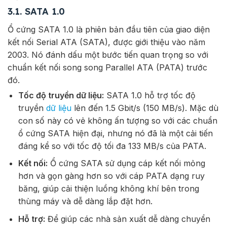
3.1. SATA 1.0
Ổ cứng SATA 1.0 là phiên bản đầu tiên của giao diện
kết nối Serial ATA (SATA), được giới thiệu vào năm
2003. Nó đánh dấu một bước tiến quan trọng so với
chuẩn kết nối song song Parallel ATA (PATA) trước
đó.
Tốc độ truyền dữ liệu:
SATA 1.0 hỗ trợ tốc độ
truyền
dữ liệu
lên đến 1.5 Gbit/s (150 MB/s). Mặc dù
con số này có vẻ không ấn tượng so với các chuẩn
ổ cứng SATA hiện đại, nhưng nó đã là một cải tiến
đáng kể so với tốc độ tối đa 133 MB/s của PATA.
Kết nối:
Ổ cứng SATA sử dụng cáp kết nối mỏng
hơn và gọn gàng hơn so với cáp PATA dạng ruy
băng, giúp cải thiện luồng không khí bên trong
thùng máy và dễ dàng lắp đặt hơn.
Hỗ trợ:
Để giúp các nhà sản xuất dễ dàng chuyển