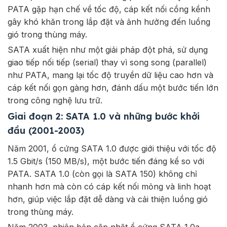
PATA gặp hạn chế về tốc độ, cáp kết nối cồng kềnh
gây khó khăn trong lắp đặt và ảnh hưởng đến luồng
gió trong thùng máy.
SATA xuất hiện như một giải pháp đột phá, sử dụng
giao tiếp nối tiếp (serial) thay vì song song (parallel)
như PATA, mang lại tốc độ truyền dữ liệu cao hơn và
cáp kết nối gọn gàng hơn, đánh dấu một bước tiến lớn
trong công nghệ lưu trữ.
Giai đoạn 2: SATA 1.0 và những bước khởi
đầu (2001-2003)
Năm 2001, ổ cứng SATA 1.0 được giới thiệu với tốc độ
1.5 Gbit/s (150 MB/s), một bước tiến đáng kể so với
PATA. SATA 1.0 (còn gọi là SATA 150) không chỉ
nhanh hơn mà còn có cáp kết nối mỏng và linh hoạt
hơn, giúp việc lắp đặt dễ dàng và cải thiện luồng gió
trong thùng máy.
Năm 2003, phiên bản cập nhật ổ cứng SATA 1.0a