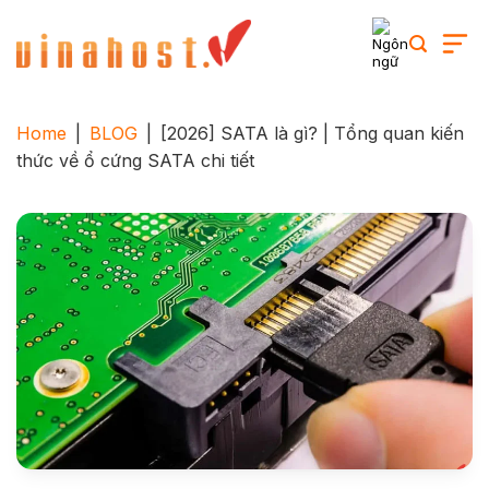
Skip
to
content
Home
|
BLOG
|
[2026] SATA là gì? | Tổng quan kiến
thức về ổ cứng SATA chi tiết