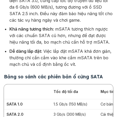
diện SATA 3.0, cung cấp tốc độ truyền dữ liệu tối
đa 6 Gb/s (600 MB/s), tương đương với ổ SSD
SATA 2.5 inch. Điều này đảm bảo hiệu năng tốt cho
các tác vụ hàng ngày và chơi game.
Khả năng tương thích:
mSATA tương thích ngược
với các chuẩn SATA cũ hơn, nhưng để đạt được
hiệu năng tối đa, bo mạch chủ cần hỗ trợ mSATA.
Dễ dàng lắp đặt:
Việc lắp đặt mSATA khá đơn giản,
thường chỉ cần cắm vào khe cắm mSATA trên bo
mạch chủ và cố định bằng ốc vít.
Bảng so sánh các phiên bản ổ cứng SATA
Tốc độ tối đa
Mục tiêu
SATA 1.0
1.5 Gb/s (150 MB/s)
Cơ bản
SATA 2.0
3 Gb/s (300 MB/s)
Cải thiện