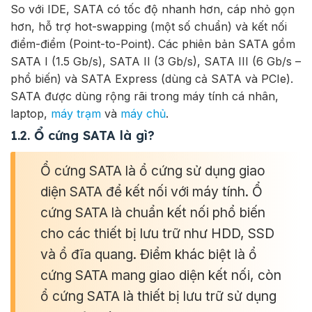
So với IDE, SATA có tốc độ nhanh hơn, cáp nhỏ gọn
hơn, hỗ trợ hot-swapping (một số chuẩn) và kết nối
điểm-điểm (Point-to-Point). Các phiên bản SATA gồm
SATA I (1.5 Gb/s), SATA II (3 Gb/s), SATA III (6 Gb/s –
phổ biến) và SATA Express (dùng cả SATA và PCIe).
SATA được dùng rộng rãi trong máy tính cá nhân,
laptop,
máy trạm
và
máy chủ
.
1.2. Ổ cứng SATA là gì?
Ổ cứng SATA là ổ cứng sử dụng giao
diện SATA để kết nối với máy tính. Ổ
cứng SATA là chuẩn kết nối phổ biến
cho các thiết bị lưu trữ như HDD, SSD
và ổ đĩa quang. Điểm khác biệt là ổ
cứng SATA mang giao diện kết nối, còn
ổ cứng SATA là thiết bị lưu trữ sử dụng