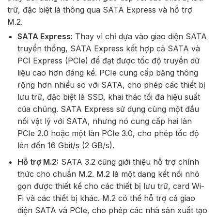
trữ, đặc biệt là thông qua SATA Express và hỗ trợ
M.2.
SATA Express:
Thay vì chỉ dựa vào giao diện SATA
truyền thống, SATA Express kết hợp cả SATA và
PCI Express (PCIe) để đạt được tốc độ truyền dữ
liệu cao hơn đáng kể. PCIe cung cấp băng thông
rộng hơn nhiều so với SATA, cho phép các thiết bị
lưu trữ, đặc biệt là SSD, khai thác tối đa hiệu suất
của chúng. SATA Express sử dụng cùng một đầu
nối vật lý với SATA, nhưng nó cung cấp hai làn
PCIe 2.0 hoặc một làn PCIe 3.0, cho phép tốc độ
lên đến 16 Gbit/s (2 GB/s).
Hỗ trợ M.2:
SATA 3.2 cũng giới thiệu hỗ trợ chính
thức cho chuẩn M.2. M.2 là một dạng kết nối nhỏ
gọn được thiết kế cho các thiết bị lưu trữ, card Wi-
Fi và các thiết bị khác. M.2 có thể hỗ trợ cả giao
diện SATA và PCIe, cho phép các nhà sản xuất tạo