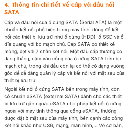
4. Thông tin chi tiết về cáp và đầu nối
SATA
Cáp và đầu nối của ổ cứng SATA (Serial ATA) là một
chuẩn kết nối phổ biến trong máy tính, dùng để kết
nối các thiết bị lưu trữ như ổ cứng (HDD), ổ SSD và ổ
đĩa quang với bo mạch chủ. Cáp SATA có thiết kế
mỏng, dẹt với 7 chân kết nối. Một đầu cáp thường có
dạng thẳng, cắm vào cổng của ổ cứng SATA trên bo
mạch chủ, trong khi đầu còn lại có thể có dạng vuông
góc để dễ dàng quản lý cáp và kết nối với mặt sau của
thiết bị lưu trữ.
Ngoài kết nối ổ cứng SATA bên trong máy tính, còn
có chuẩn eSATA (external SATA) dành cho các thiết
bị lưu trữ gắn ngoài. eSATA cho phép kết nối ổ cứng
ngoài với máy tính thông qua cổng eSATA, thường
được đặt ở mặt sau của máy tính, bên cạnh các cổng
kết nối khác như USB, mạng, màn hình,… Về cơ bản,