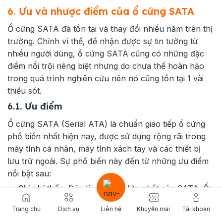
6. Ưu và nhược điểm của ổ cứng SATA
Ổ cứng SATA đã tồn tại và thay đổi nhiều năm trên thị
trường. Chính vì thế, để nhận được sự tin tưởng từ
nhiều người dùng, ổ cứng SATA cũng có những đặc
điểm nổi trội riêng biệt nhưng do chưa thể hoàn hảo
trong quá trình nghiên cứu nên nó cũng tồn tại 1 vài
thiếu sót.
6.1. Ưu điểm
Ổ cứng SATA (Serial ATA) là chuẩn giao tiếp ổ cứng
phổ biến nhất hiện nay, được sử dụng rộng rãi trong
máy tính cá nhân, máy tính xách tay và các thiết bị
lưu trữ ngoài. Sự phổ biến này đến từ những ưu điểm
nổi bật sau:
Chi phí thấp:
Đây là ưu điểm lớn nhất của SATA. Ổ
cứng SATA thường có giá thành thấp hơn đáng kể
Trang chủ
Dịch vụ
Liên hệ
Khuyến mãi
Tài khoản
so với các loại ổ cứng khác, đặc biệt là SAS, khiến