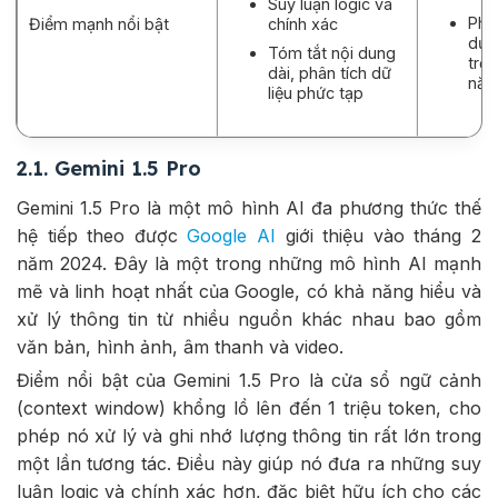
Suy luận logic và
Phù
chính xác
Điểm mạnh nổi bật
dụn
Tóm tắt nội dung
trễ 
dài, phân tích dữ
năn
liệu phức tạp
2.1. Gemini 1.5 Pro
Gemini 1.5 Pro là một mô hình AI đa phương thức thế
hệ tiếp theo được
Google AI
giới thiệu vào tháng 2
năm 2024. Đây là một trong những mô hình AI mạnh
mẽ và linh hoạt nhất của Google, có khả năng hiểu và
xử lý thông tin từ nhiều nguồn khác nhau bao gồm
văn bản, hình ảnh, âm thanh và video.
Điểm nổi bật của Gemini 1.5 Pro là cửa sổ ngữ cảnh
(context window) khổng lồ lên đến 1 triệu token, cho
phép nó xử lý và ghi nhớ lượng thông tin rất lớn trong
một lần tương tác. Điều này giúp nó đưa ra những suy
luận logic và chính xác hơn, đặc biệt hữu ích cho các