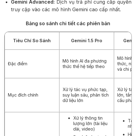
Gemini Advanced:
Dịch vụ trả phí cung cấp quyền
truy cập vào các mô hình Gemini cao cấp nhất.
Bảng so sánh chi tiết các phiên bản
Tiêu Chí So Sánh
Gemini 1.5 Pro
Gemin
Mô hình 
Mô hình AI đa phương
Đặc điểm
thức, nhẹ
thức thế hệ tiếp theo
và chi ph
Xử lý tác vụ phức tạp,
Xử lý tác
Mục đích chính
suy luận sâu, phân tích
lớn, tần 
dữ liệu lớn
cầu phản
Xử lý thông tin
Tốc
lượng lớn (tài liệu
nha
dài, video)
Hiệu