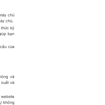
 máy chủ
máy chủ.
 thức kỹ
giúp bạn
 cầu của
hông và
 suất và
 website
Sự không