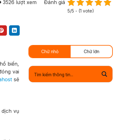
3526
lượt xem
Đánh giá
5/5 - (1 vote)
Chữ nhỏ
Chữ lớn
hổ biến,
đóng vai
ahost
sẽ
 dịch vụ