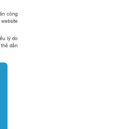
tấn công
 website
ều lý do
 thể dẫn