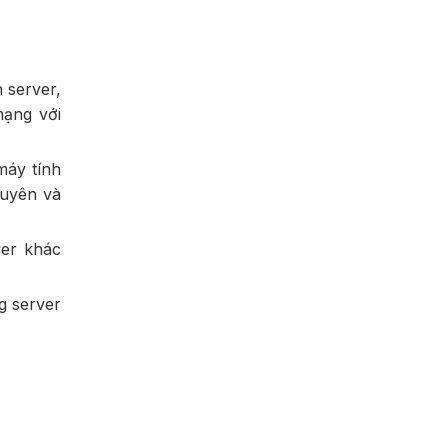
 server,
mạng với
máy tính
guyên và
ver khác
g server