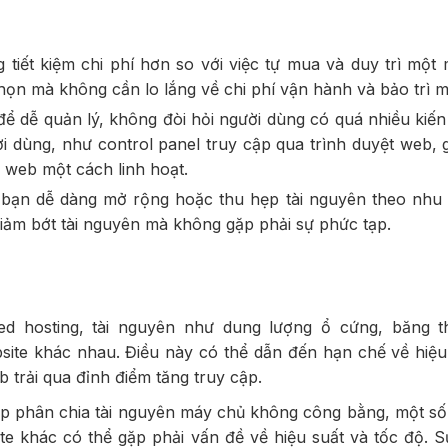
 tiết kiệm chi phí hơn so với việc tự mua và duy trì một
 chọn mà không cần lo lắng về chi phí vận hành và bảo trì 
để dễ quản lý, không đòi hỏi người dùng có quá nhiều kiến
ời dùng, như control panel truy cập qua trình duyệt web, 
g web một cách linh hoạt.
 bạn dễ dàng mở rộng hoặc thu hẹp tài nguyên theo nhu
ảm bớt tài nguyên mà không gặp phải sự phức tạp.
d hosting, tài nguyên như dung lượng ổ cứng, băng t
ite khác nhau. Điều này có thể dẫn đến hạn chế về hiệu
b trải qua đỉnh điểm tăng truy cập.
p phân chia tài nguyên máy chủ không công bằng, một số
te khác có thể gặp phải vấn đề về hiệu suất và tốc độ. 