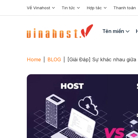
Skip
Về Vinahost
Tin tức
Hợp tác
Thanh toán
to
content
Tên miền
Home
|
BLOG
|
[Giải Đáp] Sự khác nhau giữa 