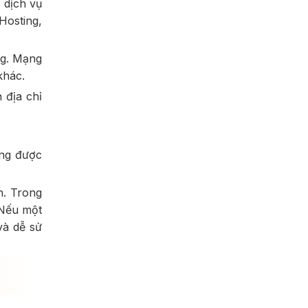
 dịch vụ
Hosting,
ng. Mạng
khác.
 địa chỉ
ông được
n. Trong
 Nếu một
và dễ sử