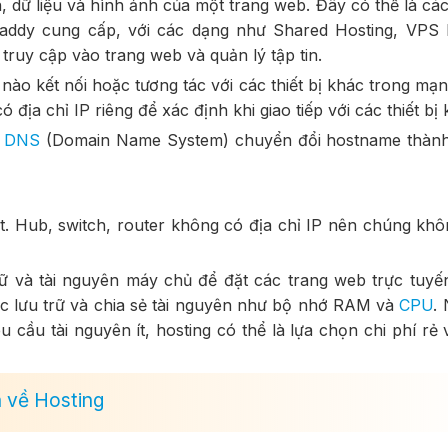
n, dữ liệu và hình ảnh của một trang web. Đây có thể là các
daddy cung cấp, với các dạng như Shared Hosting, VPS 
truy cập vào trang web và quản lý tập tin.
 nào kết nối hoặc tương tác với các thiết bị khác trong mạ
ó địa chỉ IP riêng để xác định khi giao tiếp với các thiết bị 
à
DNS
(Domain Name System) chuyển đổi hostname thành
ost. Hub, switch, router không có địa chỉ IP nên chúng kh
rữ và tài nguyên máy chủ để đặt các trang web trực tuyế
c lưu trữ và chia sẻ tài nguyên như bộ nhớ RAM và
CPU
.
cầu tài nguyên ít, hosting có thể là lựa chọn chi phí rẻ 
n về Hosting