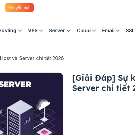
Khuyến mãi
Hosting
VPS
Server
Cloud
Email
SSL
Host và Server chi tiết 2026
[Giải Đáp] Sự 
Server chi tiết