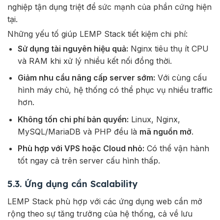
nghiệp tận dụng triệt để sức mạnh của phần cứng hiện
tại.
Những
yếu
tố
giúp
LEMP
Stack
tiết
kiệm
chi
phí:
Sử
dụng
tài
nguyên
hiệu
quả:
Nginx
tiêu
thụ
ít
CPU
và
RAM
khi
xử
lý
nhiều
kết
nối
đồng
thời.
Giảm
nhu
cầu
nâng
cấp
server
sớm:
Với
cùng
cấu
hình
máy
chủ,
hệ
thống
có
thể
phục
vụ
nhiều
traffic
hơn.
Không
tốn
chi
phí
bản
quyền:
Linux,
Nginx,
MySQL/
MariaDB
và
PHP
đều
là
mã
nguồn
mở
.
Phù
hợp
với
VPS
hoặc
Cloud
nhỏ:
Có
thể
vận
hành
tốt
ngay
cả
trên
server
cấu
hình
thấp.
5.3. Ứng dụng cần Scalability
LEMP Stack phù hợp với các ứng dụng web cần mở
rộng theo sự tăng trưởng của hệ thống, cả về lưu