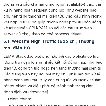
thống yêu cầu khả năng mở rộng (scalability) cao, cần
xử lý hàng ngàn request cùng lúc (như website báo
chí, nền tảng thương mại điện tử). Việc cấu hình Nginx
kết hợp PHP-FPM giúp doanh nghiệp tối ưu hóa đáng
kể tài nguyên CPU/RAM so với các cấu trúc web
server cũ chạy theo cơ chế process-driven.
5.1. Website High Traffic (Báo chí, Thương
mại điện tử)
LEMP Stack đặc biệt phù hợp với các website có lưu
lượng truy cập lớn và nhiều kết nối đồng thời, như báo
điện tử, cổng tin tức hoặc nền tảng thương mại điện tử.
Các trang web này đòi hỏi máy chủ phải liên tục xử lý
hàng ngàn yêu cầu truy cập cùng lúc và Nginx sẽ làm
rất tốt nhiệm vụ điều phối để tránh tình trạng gián
đoạn dịch vụ (downtime).
Ưu
điểm
chính:
Xử
lý
nhiều
kết
nối
đồng
thời:
Nginx
sử
dụng
mô