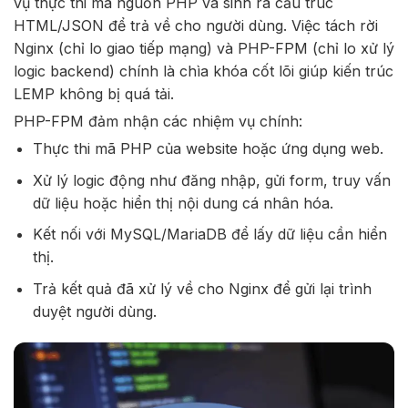
vụ thực thi mã nguồn PHP và sinh ra cấu trúc
HTML/JSON để trả về cho người dùng. Việc tách rời
Nginx (chỉ lo giao tiếp mạng) và PHP-FPM (chỉ lo xử lý
logic backend) chính là chìa khóa cốt lõi giúp kiến trúc
LEMP không bị quá tải.
PHP-FPM đảm nhận các nhiệm vụ chính:
Thực thi mã PHP của website hoặc ứng dụng web.
Xử lý logic động như đăng nhập, gửi form, truy vấn
dữ liệu hoặc hiển thị nội dung cá nhân hóa.
Kết nối với MySQL/MariaDB để lấy dữ liệu cần hiển
thị.
Trả kết quả đã xử lý về cho Nginx để gửi lại trình
duyệt người dùng.