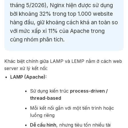
tháng 5/2026), Nginx hiện được sử dụng
bởi khoảng 32% trong top 1.000 website
hàng đầu, giữ khoảng cách khá an toàn so
với mức xấp xỉ 11% của Apache trong
cùng nhóm phân tích.
Khác
biệt
chính
giữa
LAMP
và
LEMP
nằm
ở
cách
web
server
xử
lý
kết
nối:
LAMP (
Apache):
Sử
dụng
kiến
trúc
process-
driven /
thread-
based
Mỗi
kết
nối
gắn
với
một
tiến
trình
hoặc
luồng
riêng
Dễ
cấu
hình
,
nhưng
tiêu
tốn
nhiều
tài