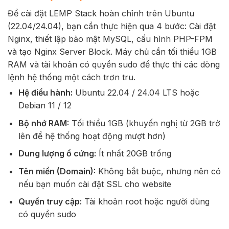
Để cài đặt LEMP Stack hoàn chỉnh trên Ubuntu
(22.04/24.04), bạn cần thực hiện qua 4 bước: Cài đặt
Nginx, thiết lập bảo mật MySQL, cấu hình PHP-FPM
và tạo Nginx Server Block. Máy chủ cần tối thiểu 1GB
RAM và tài khoản có quyền sudo để thực thi các dòng
lệnh hệ thống một cách trơn tru.
Hệ điều hành:
Ubuntu 22.04 / 24.04 LTS hoặc
Debian 11 / 12
Bộ nhớ RAM:
Tối thiểu 1GB (khuyến nghị từ 2GB trở
lên để hệ thống hoạt động mượt hơn)
Dung lượng ổ cứng:
Ít nhất 20GB trống
Tên miền (Domain):
Không bắt buộc, nhưng nên có
nếu bạn muốn cài đặt SSL cho website
Quyền truy cập:
Tài khoản
root
hoặc người dùng
có quyền
sudo