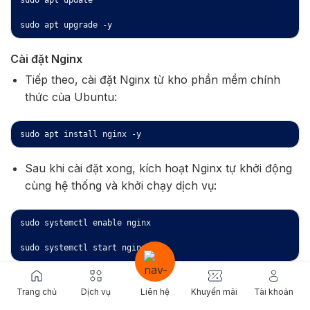
sudo apt update

sudo apt upgrade -y
Cài đặt Nginx
Tiếp theo, cài đặt Nginx từ kho phần mềm chính
thức của Ubuntu:
sudo apt install nginx -y
Sau khi cài đặt xong, kích hoạt Nginx tự khởi động
cùng hệ thống và khởi chạy dịch vụ:
sudo systemctl enable nginx

sudo systemctl start nginx
Kiểm tra trạng thái hoạt động của Nginx:
Trang chủ
Dịch vụ
Liên hệ
Khuyến mãi
Tài khoản