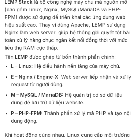
LEMP Stack
là bộ công nghệ máy chủ mã nguồn mở
(bao gồm Linux, Nginx, MySQL/MariaDB và PHP-
FPM) được sử dụng để triển khai các ứng dụng web
hiệu suất cao. Thay vì dùng Apache, LEMP sử dụng
Nginx làm web server, giúp hệ thống giải quyết tốt bài
toán xử lý hàng chục ngàn kết nối đồng thời với mức
tiêu thụ RAM cực thấp.
Tên
LEMP
được ghép từ bốn thành phần chính:
L – Linux:
Hệ điều hành nền tảng của máy chủ.
E – Nginx / Engine-X:
Web server tiếp nhận và xử lý
request từ người dùng.
M – MySQL / MariaDB:
Hệ quản trị cơ sở dữ liệu
dùng để lưu trữ dữ liệu website.
P – PHP-FPM:
Thành phần xử lý mã PHP và tạo nội
dung động.
Khi hoạt động cùng nhau, Linux cung cấp môi trường