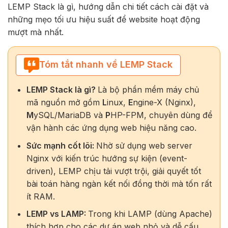
LEMP Stack là gì, hướng dẫn chi tiết cách cài đặt và
những mẹo tối ưu hiệu suất để website hoạt động
mượt mà nhất.
Tóm tắt nhanh về LEMP Stack
LEMP Stack là gì?
Là bộ phần mềm máy chủ
mã nguồn mở gồm
L
inux,
E
ngine-X (Nginx),
M
ySQL/MariaDB và
P
HP-FPM, chuyên dùng để
vận hành các ứng dụng web hiệu năng cao.
Sức mạnh cốt lõi:
Nhờ sử dụng web server
Nginx với kiến trúc hướng sự kiện (event-
driven), LEMP chịu tải vượt trội, giải quyết tốt
bài toán hàng ngàn kết nối đồng thời mà tốn rất
ít RAM.
LEMP vs LAMP:
Trong khi LAMP (dùng Apache)
thích hợp cho các dự án web nhỏ và dễ cấu