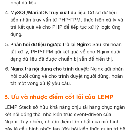
nhật dữ liệu.
MySQL/MariaDB truy xuất dữ liệu:
Cơ sở dữ liệu
tiếp nhận truy vấn từ PHP-FPM, thực hiện xử lý và
trả kết quả về cho PHP để tiếp tục xử lý logic ứng
dụng.
Phản hồi dữ liệu ngược trở lại Nginx:
Sau khi hoàn
tất xử lý, PHP-FPM gửi kết quả về cho Nginx dưới
dạng dữ liệu đã được chuẩn bị sẵn để hiển thị.
Nginx trả nội dung cho trình duyệt:
Nginx gửi phản
hồi cuối cùng về cho trình duyệt người dùng, hoàn
tất một vòng xử lý yêu cầu.
3. Ưu và nhược điểm cốt lõi của LEMP
LEMP Stack sở hữu khả năng chịu tải hàng chục ngàn
kết nối đồng thời nhờ kiến trúc event-driven của
Nginx. Tuy nhiên, nhược điểm lớn nhất của mô hình
này là cấu hình phức tạp (đòi hỏi kiến thức quản trị hệ