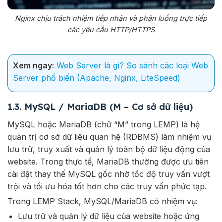
Nginx chịu trách nhiệm tiếp nhận và phân luồng trực tiếp
các yêu cầu HTTP/HTTPS
Xem ngay
:
Web Server là gì? So sánh các loại Web
Server phổ biến (Apache, Nginx, LiteSpeed)
1.3. MySQL / MariaDB (M – Cơ sở dữ liệu)
MySQL hoặc MariaDB (chữ “M” trong LEMP) là hệ
quản trị cơ sở dữ liệu quan hệ (RDBMS) làm nhiệm vụ
lưu trữ, truy xuất và quản lý toàn bộ dữ liệu động của
website. Trong thực tế, MariaDB thường được ưu tiên
cài đặt thay thế MySQL gốc nhờ tốc độ truy vấn vượt
trội và tối ưu hóa tốt hơn cho các truy vấn phức tạp.
Trong LEMP Stack, MySQL/MariaDB có nhiệm vụ:
Lưu trữ và quản lý dữ liệu của website hoặc ứng