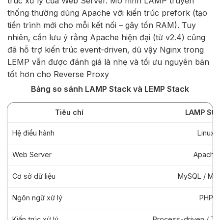
trúc xử lý của Web Server. Mô hình LAMP truyền
thống thường dùng Apache với kiến trúc prefork (tạo
tiến trình mới cho mỗi kết nối – gây tốn RAM). Tuy
nhiên, cần lưu ý rằng Apache hiện đại (từ v2.4) cũng
đã hỗ trợ kiến trúc event-driven, dù vậy Nginx trong
LEMP vẫn được đánh giá là nhẹ và tối ưu nguyên bản
tốt hơn cho Reverse Proxy
Bảng so sánh LAMP Stack và LEMP Stack
Tiêu chí
LAMP Sta
Hệ điều hành
Linux
Web Server
Apache
Cơ sở dữ liệu
MySQL / Mar
Ngôn ngữ xử lý
PHP
Kiến trúc xử lý
Process-driven / T