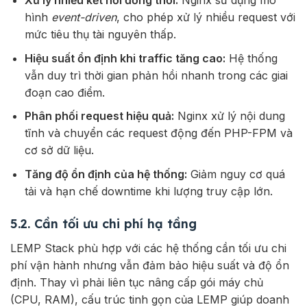
hình
event-
driven
,
cho
phép
xử
lý
nhiều
request
với
mức
tiêu
thụ
tài
nguyên
thấp.
Hiệu
suất
ổn
định
khi
traffic
tăng
cao:
Hệ
thống
vẫn
duy
trì
thời
gian
phản
hồi
nhanh
trong
các
giai
đoạn
cao
điểm.
Phân
phối
request
hiệu
quả:
Nginx
xử
lý
nội
dung
tĩnh
và
chuyển
các
request
động
đến
PHP-
FPM
và
cơ
sở
dữ
liệu.
Tăng
độ
ổn
định
của
hệ
thống:
Giảm
nguy
cơ
quá
tải
và
hạn
chế
downtime
khi
lượng
truy
cập
lớn.
5.2. Cần tối ưu chi phí hạ tầng
LEMP Stack phù hợp với các hệ thống cần tối ưu chi
phí vận hành nhưng vẫn đảm bảo hiệu suất và độ ổn
định. Thay vì phải liên tục nâng cấp gói máy chủ
(CPU, RAM), cấu trúc tinh gọn của LEMP giúp doanh