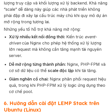
lượng truy cập và khối lượng xử lý backend. Khả năng
“scale” dễ dàng này giúp các nhà phát triển không
phải đập đi xây lại cấu trúc máy chủ khi quy mô dự án
mở rộng trong tương lai.
Những
yếu
tố
hỗ
trợ
khả
năng
mở
rộng:
Xử
lý
nhiều
kết
nối
đồng
thời:
Kiến
trúc
event-
driven
của
Nginx
cho
phép
hệ
thống
xử
lý
lượng
lớn
request
mà
không
cần
tăng
mạnh
tài
nguyên
server.
Dễ
mở
rộng
từng
thành
phần:
Nginx,
PHP-
FPM
và
cơ
sở
dữ
liệu
có
thể
scale
độc
lập
khi
tải
tăng.
Giảm
nghẽn
cổ
chai:
Nginx
phân
phối
request
hiệu
quả,
trong
khi
PHP-
FPM
xử
lý
logic
ứng
dụng
theo
cơ
chế
pool.
6. Hướng dẫn cài đặt LEMP Stack trên
Ubuntu (Linux)