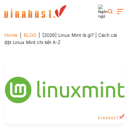
Skip
to
content
Home
|
BLOG
|
[2026] Linux Mint là gì? | Cách cài
đặt Linux Mint chi tiết A-Z