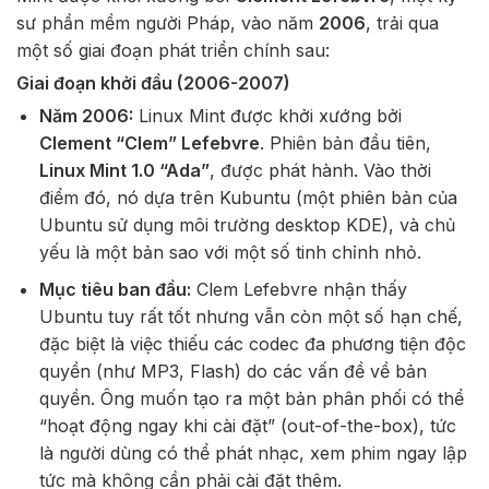
sư phần mềm người Pháp, vào năm
2006
, trải qua
một số giai đoạn phát triển chính sau:
Giai đoạn khởi đầu (2006-2007)
Năm 2006:
Linux Mint được khởi xướng bởi
Clement “Clem” Lefebvre
. Phiên bản đầu tiên,
Linux Mint 1.0 “Ada”
, được phát hành. Vào thời
điểm đó, nó dựa trên Kubuntu (một phiên bản của
Ubuntu sử dụng môi trường desktop KDE), và chủ
yếu là một bản sao với một số tinh chỉnh nhỏ.
Mục tiêu ban đầu:
Clem Lefebvre nhận thấy
Ubuntu tuy rất tốt nhưng vẫn còn một số hạn chế,
đặc biệt là việc thiếu các codec đa phương tiện độc
quyền (như MP3, Flash) do các vấn đề về bản
quyền. Ông muốn tạo ra một bản phân phối có thể
“hoạt động ngay khi cài đặt” (out-of-the-box), tức
là người dùng có thể phát nhạc, xem phim ngay lập
tức mà không cần phải cài đặt thêm.