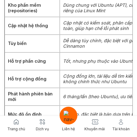
Kho phần mềm
Dùng chung với Ubuntu (APT), có 
(repositories)
riêng của Linux Mint
Cập nhật có kiểm soát, phân cấp 
Cập nhật hệ thống
toàn, giúp hạn chế lỗi phát sinh
Dễ dàng tùy chỉnh, đặc biệt với gia
Tùy biến
Cinnamon
Hỗ trợ phần cứng
Tốt, nhưng phụ thuộc vào Ubuntu
Cộng đồng lớn, tài liệu dễ tìm kiếm
Hỗ trợ cộng đồng
không chính thức như Ubuntu
Phát hành phiên bản
6 tháng/lần (theo Ubuntu), ưu tiên
mới
Mức độ ổn định
Rất cao, đặc biệt là bản dựa trên U
Trang chủ
Dịch vụ
Liên hệ
Khuyến mãi
Tài khoản
Người mới chuyển từ Windows, ng
Dành cho ai?
phổ thông, máy cũ