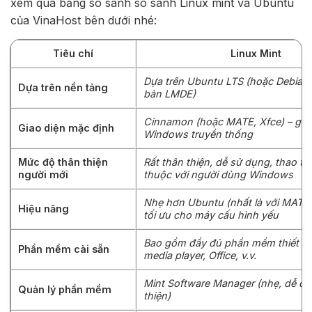
xem qua bảng so sánh so sánh Linux mint và Ubuntu
của VinaHost bên dưới nhé:
Tiêu chí
Linux Mint
Dựa trên Ubuntu LTS (hoặc Debian 
Dựa trên nền tảng
bản LMDE)
Cinnamon (hoặc MATE, Xfce) – giố
Giao diện mặc định
Windows truyền thống
Mức độ thân thiện
Rất thân thiện, dễ sử dụng, thao t
người mới
thuộc với người dùng Windows
Nhẹ hơn Ubuntu (nhất là với MATE 
Hiệu năng
tối ưu cho máy cấu hình yếu
Bao gồm đầy đủ phần mềm thiết yế
Phần mềm cài sẵn
media player, Office, v.v.
Mint Software Manager (nhẹ, dễ dù
Quản lý phần mềm
thiện)