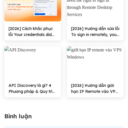
[2026] Cách khắc phục
[2026] Hướng dẫn sửa lỗi
lỗi Your credentials did
To sign in remotely, you
not work hiệu quả
need the right to sign in
through Remote
Desktop Services hiệu
quả
API Discovery là gì? 4
[2026] Hướng dẫn giới
Phương pháp & Quy trình
hạn IP Remote vào VPS
triển khai
Windows Hiệu quả
Bình luận