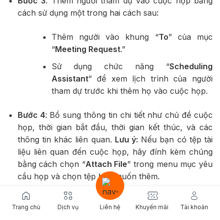
Bước 3
: Thêm người tham dự vào cuộc họp bằng
cách sử dụng một trong hai cách sau:
Thêm người vào khung “
To
” của mục
“
Meeting Request
.”
Sử dụng chức năng “
Scheduling
Assistant
” để xem lịch trình của người
tham dự trước khi thêm họ vào cuộc họp.
Bước 4
: Bổ sung thông tin chi tiết như chủ đề cuộc
họp, thời gian bắt đầu, thời gian kết thúc, và các
thông tin khác liên quan.
Lưu ý:
Nếu bạn có tệp tài
liệu liên quan đến cuộc họp, hãy đính kèm chúng
bằng cách chọn “
Attach File
” trong menu mục yêu
cầu họp và chọn tệp bạn muốn thêm.
Bước 5
: Khi bạn đã hoàn thành nhập thông tin,
nhấn “
Save
” (Lưu) để lưu lại cuộc họp.
Trang chủ
Dịch vụ
Liên hệ
Khuyến mãi
Tài khoản