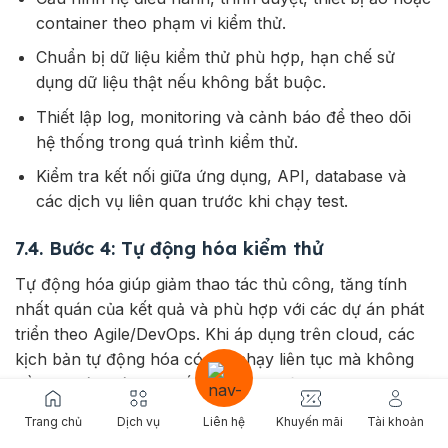
container theo phạm vi kiểm thử.
Chuẩn bị dữ liệu kiểm thử phù hợp, hạn chế sử
dụng dữ liệu thật nếu không bắt buộc.
Thiết lập log, monitoring và cảnh báo để theo dõi
hệ thống trong quá trình kiểm thử.
Kiểm tra kết nối giữa ứng dụng, API, database và
các dịch vụ liên quan trước khi chạy test.
7.4. Bước 4: Tự động hóa kiểm thử
Tự động hóa giúp giảm thao tác thủ công, tăng tính
nhất quán của kết quả và phù hợp với các dự án phát
triển theo Agile/DevOps. Khi áp dụng trên cloud, các
kịch bản tự động hóa có thể chạy liên tục mà không
cần sự giám sát trực tiếp từ con người.
Xây dựng kịch bản kiểm thử cho các luồng nghiệp
Trang chủ
Dịch vụ
Liên hệ
Khuyến mãi
Tài khoản
vụ quan trọng.