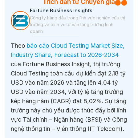
Trích dẫn từ Chuyên gia
Fortune Business Insights
Công ty hàng đầu trong lĩnh vực nghiên cứu thị
trường và dịch vụ tư vấn tăng trưởng kinh
doanh
Theo
báo cáo Cloud Testing Market Size,
Industry Share, Forecast to 2026-2034
của Fortune Business Insight, thị trường
Cloud Testing toàn cầu dự kiến đạt 2,18 tỷ
USD vào năm 2026 và tăng lên 4,04 tỷ
USD vào năm 2034
, với tỷ lệ tăng trưởng
kép hàng năm (CAGR) đạt 8,02%. Sự tăng
trưởng này chủ yếu được thúc đẩy bởi lĩnh
vực Tài chính – Ngân hàng (BFSI) và Công
nghệ thông tin – Viễn thông (IT Telecom).